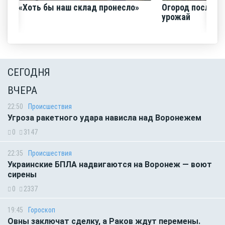
«Хоть бы наш склад пронесло»
Огород после ли
урожай
СЕГОДНЯ
ВЧЕРА
22:50
Происшествия
Угроза ракетного удара нависла над Воронежем
0
3147
22:35
Происшествия
Украинские БПЛА надвигаются на Воронеж — воют
сирены
0
2337
19:45
Гороскоп
Овны заключат сделку, а Раков ждут перемены.