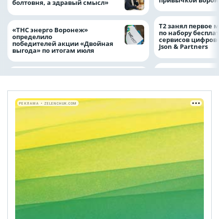
болтовня, а здравый смысл»
Т2 занял первое 
«ТНС энерго Воронеж»
по набору беспла
определило
сервисов цифров
победителей акции «Двойная
Json & Partners
выгода» по итогам июля
РЕКЛАМА • ZELENCHUK.COM