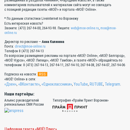
размещённых в разделах «Мнения», «Народные новости», а также
комментариев пользователей к материалам сайта могут не совпадать
с позицией редакции газеты «МОЁ!» и портала «МОЁ! Online».
* По данным статистики Liveinternet по Воронежу
Есть интересная новость?
Звоните: (473) 267-94-00, 264-93-98. Пишите:
web@moe-online.ru
,
moe@moe-
online.ru
Директор по рекламе —
Анна Калинина
Почта:
direct@moe-online.ru
Телефон 8 (473) 267-94-13
По вопросам размещения рекламы на портале «МОЁ! Online», «МОЁ! Белгород»,
«МОЁ! Курск», «МОЁ! Липецк», «МОЁ! Тамбов», в газете «МОЁ!» обращайтесь по
телефонам: 8 (473) 267-94-13, 267-94-11, 267-94-10, 267-94-08, 267-94-07, 267-94-06
RSS
Подписка на новости:
«МОЁ! Online» в сети:
«Дзен»
,
«ВКонтакте»
,
«Одноклассники»
,
YouTube
,
RUTUBE
,
Telegram
.
Наши партнёры:
Альянс руководителей
Типография «Прайм Принт Воронеж»
региональных СМИ России
Цифровая газета «МОЁ! Плюс»