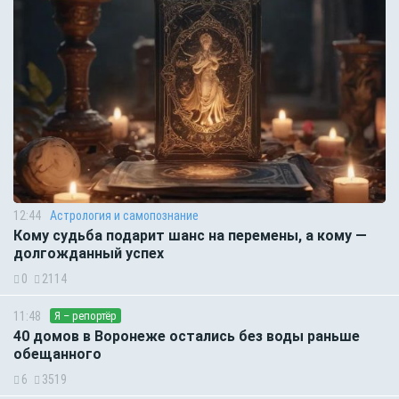
12:44
Астрология и самопознание
Кому судьба подарит шанс на перемены, а кому —
долгожданный успех
0
2114
11:48
Я – репортёр
40 домов в Воронеже остались без воды раньше
обещанного
6
3519