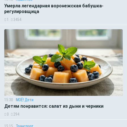
Умерла легендарная воронежская бабушка-
регулировщица
1
3454
15:30
МОЁ! Дети
Детям понравится: салат из дыни и черники
0
294
15:15
Транспорт