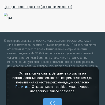
Центр интернет-проектов (изготовление сайтов)
Все права защищены. ООО ИД «СВОБОДНАЯ ПРЕССА» 2007–2024.
Любые материалы, размещенные на портале «МОЁ! Online» являются
объектами авторского права. Цитирование материалов сайта
сетевого издания «МОЁ! Online» допускается с указанием активной
ссылки на источник и фамилии автора. Иное использование
материалов допускается только с письменного согласия редакции
при условии активной гиперссылки на moe-online.ru. Вопросы можно
задать по адресу
web@moe-online.ru
. В рубрике «От первого лица»
Оставаясь на сайте, Вы даете согласие на
публикуются сообщения в рамках контрактов об информационном
использование cookies, которые применяются для
сотрудничестве между редакцией «МОЁ! Online» и органами власти.
повышения качества рекомендаций согласно
Материалы рубрик «Новости партнёров» и «Будь в курсе»
Политике
. Отказаться от cookies, можно через
публикуются в рамках договоров (соглашений) об информационном
настройки Вашего браузера.
сотрудничестве и (или) являются рекламой. Партнёрский материал
— это статья, подготовленная редакцией совместно с партнёром-
рекламодателем, который заинтересован в теме материала, участвует
OK
в его создании и оплачивает размещение.