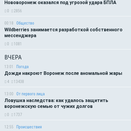
Нововоронеж оказался под угрозой удара БПЛА
0
2856
00:18
Общество
Wildberries занимается разработкой собственного
мессенджера
0
1081
ВЧЕРА
13:01
Погода
Дожди накроют Воронеж после аномальной жары
4
13438
13:00
От первого лица
Ловушка наследства: как удалось защитить
воронежскую семью от чужих долгов
0
1737
12:55
Происшествия