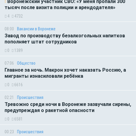
Воронежский участник СВО: «У меня пропали 300
тысяч после визита полиции и арендодателя»
4
4732
08:00
Вакансии в Воронеже
Завод по производству безалкогольных напитков
пополняет штат сотрудников
0
1389
07:06
Общество
Главное за ночь. Макрон хочет наказать Россию, а
мигранты изнасиловали ребёнка
0
6616
02:21
Происшествия
Тревожно среди ночи в Воронеже зазвучали сирены,
предупреждая о ракетной опасности
0
6581
00:23
Происшествия