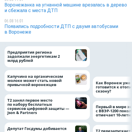
Воронежанка на угнанной машине врезалась в дерево
и сбежала с места ДТП
06.08 16:01
Появились подробности ДТП с двумя автобусами
в Воронеже
Медицинскую по
Предприятия региона
и поддержку стр
задолжали энергетикам 2
компании можно 
млрд рублей
независимо от ре
выдачи полиса
Капучино на органическом
молоке может стать новой
Как Воронеж уже 
привычкой воронежцев
готовится к отоп
сезону?
Т2 занял первое место
по набору бесплатных
Первый в мире э
сервисов цифровой защиты —
с ВВЭР-1200 покол
Json & Partners
отмечает 10-лет
Депутат Госдумы добивается
Т2 перезапускает