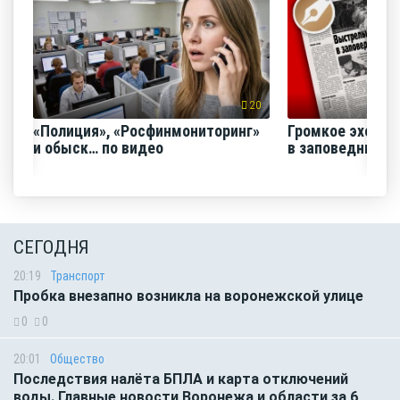
20
«Полиция», «Росфинмониторинг»
Громкое эхо «В
и обыск… по видео
в заповеднике»
СЕГОДНЯ
20:19
Транспорт
Пробка внезапно возникла на воронежской улице
0
0
20:01
Общество
Последствия налёта БПЛА и карта отключений
воды. Главные новости Воронежа и области за 6