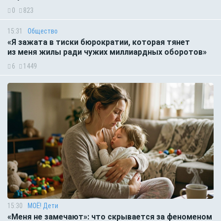
0
823
15:31
Общество
«Я зажата в тиски бюрократии, которая тянет
из меня жилы ради чужих миллиардных оборотов»
6
1449
15:30
МОЁ! Дети
«Меня не замечают»: что скрывается за феноменом