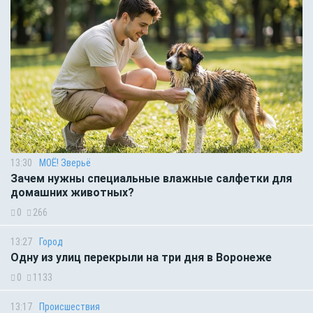
13:30
МОЁ! Зверьё
Зачем нужны специальные влажные салфетки для
домашних животных?
0
266
13:27
Город
Одну из улиц перекрыли на три дня в Воронеже
0
1133
13:17
Происшествия