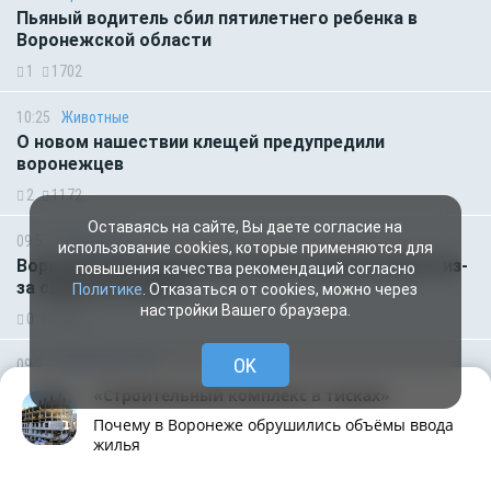
Пьяный водитель сбил пятилетнего ребенка в
Воронежской области
1
1702
10:25
Животные
О новом нашествии клещей предупредили
воронежцев
2
1172
Оставаясь на сайте, Вы даете согласие на
09:57
Транспорт
использование cookies, которые применяются для
Воронежский перевозчик попал в чёрный список из-
повышения качества рекомендаций согласно
за срыва контракта
Политике
. Отказаться от cookies, можно через
настройки Вашего браузера.
0
1762
OK
09:27
Происшествия
Мотоцикл столкнулся с иномаркой в Воронеже:
«Строительный комплекс в тисках»
есть пострадавшие
Почему в Воронеже обрушились объёмы ввода
0
1753
жилья
Рубрики
Написать
Живая лента
Чат
МОЁ! Плюс
09:00
Деньги