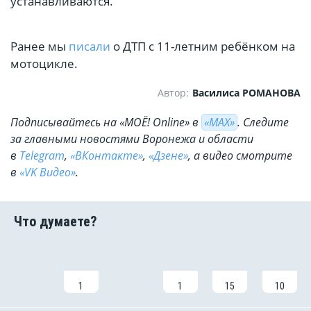
устанавливаются.
Ранее мы
писали
о ДТП с 11-летним ребёнком на
мотоцикле.
Автор:
Василиса РОМАНОВА
Подписывайтесь на «МОЁ! Online» в
«МАХ»
. Cледите
за главными новостями Воронежа и области
в
Telegram
,
«ВКонтакте»
,
«Дзене»
, а видео смотрите
в
«VK Видео»
.
1
1
15
10