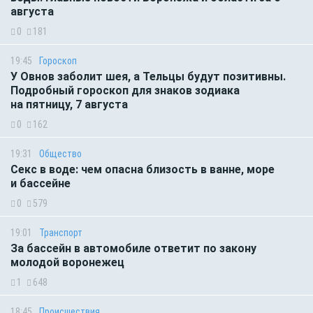
августа
0
181
19:45
Гороскоп
У Овнов заболит шея, а Тельцы будут позитивны.
Подробный гороскоп для знаков зодиака
на пятницу, 7 августа
0
162
19:31
Общество
Секс в воде: чем опасна близость в ванне, море
и бассейне
0
579
19:01
Транспорт
За бассейн в автомобиле ответит по закону
молодой воронежец
1
648
18:45
Происшествия