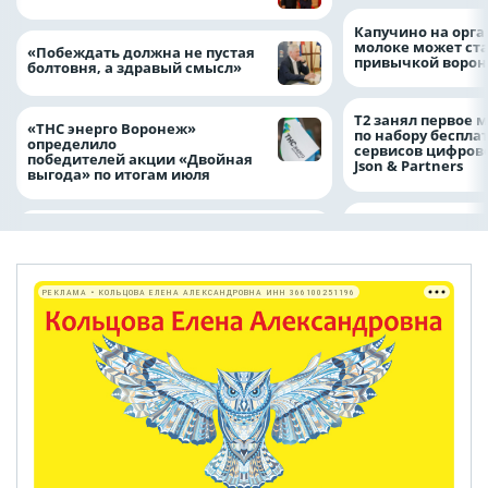
Капучино на орг
молоке может ста
«Побеждать должна не пустая
привычкой воро
болтовня, а здравый смысл»
Т2 занял первое 
«ТНС энерго Воронеж»
по набору беспла
определило
сервисов цифров
победителей акции «Двойная
Json & Partners
выгода» по итогам июля
РЕКЛАМА • КОЛЬЦОВА ЕЛЕНА АЛЕКСАНДРОВНА ИНН 366100251196