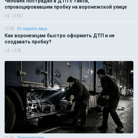
Человек пострадал в ДТП с такси,
спровоцировавшим пробку на воронежской улице
0
1561
12:00
От первого лица
Как воронежцам быстро оформить ДТП и не
создавать пробку?
0
578
11:31
Происшествия