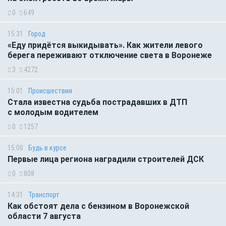
0
649
15:31
Город
«Еду придётся выкидывать». Как жители левого
берега переживают отключение света в Воронеже
3
4272
15:01
Происшествия
Стала известна судьба пострадавших в ДТП
с молодым водителем
0
1257
15:00
Будь в курсе
Первые лица региона наградили строителей ДСК
0
808
14:31
Транспорт
Как обстоят дела с бензином в Воронежской
области 7 августа