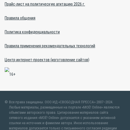
Прайс-лист на политическую агитацию 2026 г.
Правила общения
Политика конфиденциальности
Правила применения рекомендательных технологий
Центр интернет-проектов (изготовление сайтов)
Все права защищены. ООО ИД «СВОБОДНАЯ ПРЕССА» 2007–2024.
Любые материалы, размещенные на портале «МОЁ! Online» являются
объектами авторского права. Цитирование материалов сайта
сетевого издания «МОЁ! Online» допускается с указанием активной
ссылки на источник и фамилии автора. Иное использование
материалов допускается только с письменного согласия редакции