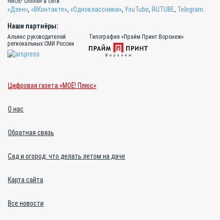
«МОЁ! Online» в сети:
«Дзен»
,
«ВКонтакте»
,
«Одноклассники»
,
YouTube
,
RUTUBE
,
Telegram
.
Наши партнёры:
Альянс руководителей
Типография «Прайм Принт Воронеж»
региональных СМИ России
Цифровая газета «МОЁ! Плюс»
О нас
Обратная связь
Сад и огород: что делать летом на даче
Карта сайта
Все новости