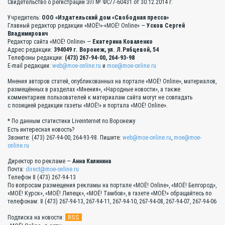
Свидетельство о регистрации ЭЛ № ФС77-60431 от 30.12.2014 г.
Учредитель:
ООО «Издательский дом «Свободная пресса»
Главный редактор редакции «МОЁ!»-«МОЁ! Online» —
Усков Сергей
Владимирович
Редактор сайта «МОЁ! Online» —
Екатерина Коваленко
Адрес редакции:
394049 г. Воронеж, ул. Л.Рябцевой, 54
Телефоны редакции:
(473) 267-94-00, 264-93-98
E-mail редакции:
web@moe-online.ru
и
moe@moe-online.ru
Мнения авторов статей, опубликованных на портале «МОЁ! Online», материалов,
размещённых в разделах «Мнения», «Народные новости», а также
комментариев пользователей к материалам сайта могут не совпадать
с позицией редакции газеты «МОЁ!» и портала «МОЁ! Online».
* По данным статистики Liveinternet по Воронежу
Есть интересная новость?
Звоните: (473) 267-94-00, 264-93-98. Пишите:
web@moe-online.ru
,
moe@moe-
online.ru
Директор по рекламе —
Анна Калинина
Почта:
direct@moe-online.ru
Телефон 8 (473) 267-94-13
По вопросам размещения рекламы на портале «МОЁ! Online», «МОЁ! Белгород»,
«МОЁ! Курск», «МОЁ! Липецк», «МОЁ! Тамбов», в газете «МОЁ!» обращайтесь по
телефонам: 8 (473) 267-94-13, 267-94-11, 267-94-10, 267-94-08, 267-94-07, 267-94-06
RSS
Подписка на новости: