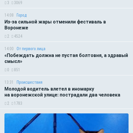
3
3069
14:08
Город
Из-за сильной жары отменили фестиваль в
Воронеже
2
4524
14:00
От первого лица
«Побеждать должна не пустая болтовня, а здравый
смысл»
0
851
13:31
Происшествия
Молодой водитель влетел в иномарку
на воронежской улице: пострадали два человека
2
1783