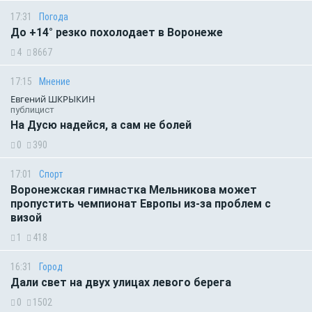
17:31
Погода
До +14° резко похолодает в Воронеже
4
8667
17:15
Мнение
Евгений ШКРЫКИН
публицист
На Дусю надейся, а сам не болей
0
390
17:01
Спорт
Воронежская гимнастка Мельникова может
пропустить чемпионат Европы из-за проблем с
визой
1
418
16:31
Город
Дали свет на двух улицах левого берега
0
1502