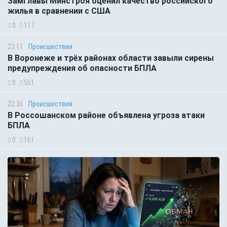
Замглавы Минстроя оценил качество российского
жилья в сравнении с США
0
117
23:11
Происшествия
В Воронеже и трёх районах области завыли сирены
предупреждения об опасности БПЛА
0
561
22:36
Происшествия
В Россошанском районе объявлена угроза атаки
БПЛА
0
161