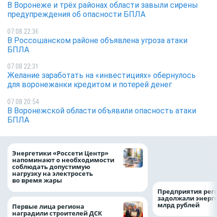
В Воронеже и трёх районах области завыли сирены
предупреждения об опасности БПЛА
07.08 22:36
В Россошанском районе объявлена угроза атаки
БПЛА
07.08 22:31
Желание заработать на «инвестициях» обернулось
для воронежанки кредитом и потерей денег
07.08 20:54
В Воронежской области объявили опасность атаки
БПЛА
Как воронежцам 
Энергетики «Россети Центр»
оформить ДТП и н
напоминают о необходимости
пробку?
соблюдать допустимую
нагрузку на электросеть
во время жары
Предприятия рег
задолжали энерг
млрд рублей
Первые лица региона
наградили строителей ДСК