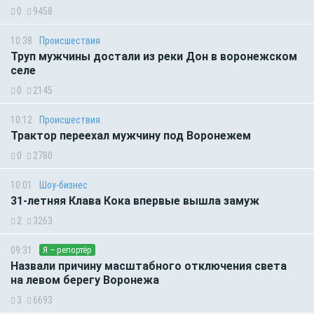
0
9458
10:38
Происшествия
Труп мужчины достали из реки Дон в воронежском
селе
0
2145
10:12
Происшествия
Трактор переехал мужчину под Воронежем
0
2780
10:01
Шоу-бизнес
31-летняя Клава Кока впервые вышла замуж
2
3263
09:31
Я – репортёр
Назвали причину масштабного отключения света
на левом берегу Воронежа
3
6693