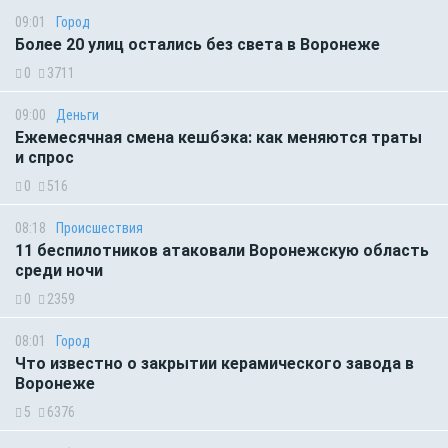
09:01
Город
Более 20 улиц остались без света в Воронеже
0
3711
09:00
Деньги
Ежемесячная смена кешбэка: как меняются траты
и спрос
0
516
08:18
Происшествия
11 беспилотников атаковали Воронежскую область
среди ночи
0
2359
08:01
Город
Что известно о закрытии керамического завода в
Воронеже
5
6376