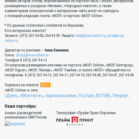
Мнения авторов статей, опубликованных на портале «МОЁ! Online», материалов,
размещённых в разделах «Мнения», «Народные новости», а также
комментариев пользователей к материалам сайта могут не совпадать
с позицией редакции газеты «МОЁ!» и портала «МОЁ! Online».
* По данным статистики Liveinternet по Воронежу
Есть интересная новость?
Звоните: (473) 267-94-00, 264-93-98. Пишите:
web@moe-online.ru
,
moe@moe-
online.ru
Директор по рекламе —
Анна Калинина
Почта:
direct@moe-online.ru
Телефон 8 (473) 267-94-13
По вопросам размещения рекламы на портале «МОЁ! Online», «МОЁ! Белгород»,
«МОЁ! Курск», «МОЁ! Липецк», «МОЁ! Тамбов», в газете «МОЁ!» обращайтесь по
телефонам: 8 (473) 267-94-13, 267-94-11, 267-94-10, 267-94-08, 267-94-07, 267-94-06
RSS
Подписка на новости:
«МОЁ! Online» в сети:
«Дзен»
,
«ВКонтакте»
,
«Одноклассники»
,
YouTube
,
RUTUBE
,
Telegram
.
Наши партнёры:
Альянс руководителей
Типография «Прайм Принт Воронеж»
региональных СМИ России