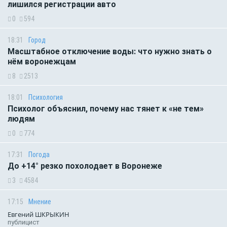
лишился регистрации авто
0
594
18:31
Город
Масштабное отключение воды: что нужно знать о
нём воронежцам
8
2513
18:01
Психология
Психолог объяснил, почему нас тянет к «не тем»
людям
0
774
17:31
Погода
До +14° резко похолодает в Воронеже
3
4584
17:15
Мнение
Евгений ШКРЫКИН
публицист