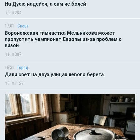
На Дусю надейся, а сам не болей
0
284
17:01
Спорт
Воронежская гимнастка Мельникова может
пропустить чемпионат Европы из-за проблем с
визой
1
307
16:31
Город
Дали свет на двух улицах левого берега
0
1157