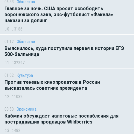
06:33
Общество
Главное за ночь. CША просят освободить
воронежского зэка, экс-футболист «Факела»
наказан за допинг
0
3186
01:12
Общество
Выяснилось, куда поступила первая в истории ЕГЭ
500-балльница
1
32397
01:02
Культура
Против теневых кинопрокатов в России
высказалась советник президента
2
1032
00:50
Экономика
Кабмин обсуждает налоговые послабления для
пострадавших продавцов Wildberries
3
482