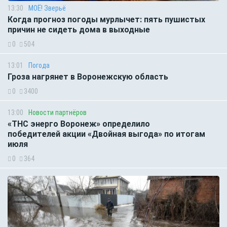
13:30
МОЁ! Зверьё
Когда прогноз погоды мурлычет: пять пушистых
причин не сидеть дома в выходные
0
504
13:01
Погода
Гроза нагрянет в Воронежскую область
0
3400
13:00
Новости партнёров
«ТНС энерго Воронеж» определило
победителей акции «Двойная выгода» по итогам
июля
0
364