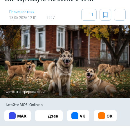
Происшествия
1
13.05.2026 12:01
2997
Фото: сгенерировано ии
Читайте МОЁ! Online в
MAX
Дзен
VK
ОК