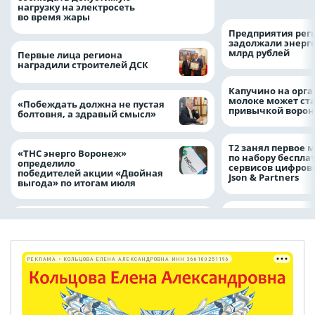
нагрузку на электросеть
во время жары
Предприятия рег
задолжали энерг
млрд рублей
Первые лица региона
наградили строителей ДСК
Капучино на орг
молоке может ста
«Побеждать должна не пустая
привычкой воро
болтовня, а здравый смысл»
Т2 занял первое 
«ТНС энерго Воронеж»
по набору беспла
определило
сервисов цифров
победителей акции «Двойная
Json & Partners
выгода» по итогам июля
РЕКЛАМА • КОЛЬЦОВА ЕЛЕНА АЛЕКСАНДРОВНА ИНН 366100251196