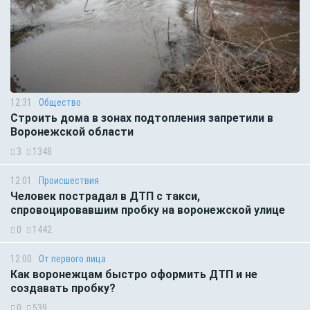
12:31
Общество
Строить дома в зонах подтопления запретили в
Воронежской области
3
1348
12:01
Происшествия
Человек пострадал в ДТП с такси,
спровоцировавшим пробку на воронежской улице
0
1442
12:00
От первого лица
Как воронежцам быстро оформить ДТП и не
создавать пробку?
0
539