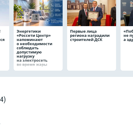
!
Энергетики
Первые лица
«По
«Россети Центр»
региона наградили
не п
тся
напоминают
строителей ДСК
а з
о необходимости
соблюдать
допустимую
нагрузку
на электросеть
во время жары
(4)
5