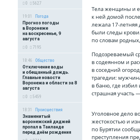
0
5627
Тела женщины и е
к ней домой после
19:01
Погода
Прогноз погоды
лежала 17-летняя 
в Воронеже
были следы крови
на воскресенье, 9
августа
по словам родных,
0
7195
Подозреваемый сра
18:46
Общество
в содеянном и рас
Отключение воды
в соседний огород
и обещанный дождь.
трагедии: мужчин
Главные новости
Воронежа и области за 8
в баню, где избил
августа
страшная участь 
0
5459
18:31
Происшествия
Уголовное дело во
Знаменитый
жестокостью и из
воронежский диджей
пропал в Таиланде
по Бурятии сообщи
перед днём рождения
преступления пр