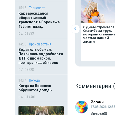
15:15
Транспорт
Как зарождался
общественный
транспорт в Воронеже
135 лет назад
С Днём строителя
Спасибо за труд,
2
1333
который станови
частью нашей
жизни
14:38
Происшествия
Водитель сбежал.
Появились подробности
ДТП с иномаркой,
протаранившей киоск
7
3228
14:14
Погода
Комментарии
Когда на Воронеж
обрушится дождь
4
14401
Йоганн
17.05.2026 12:5
Зверьё(((