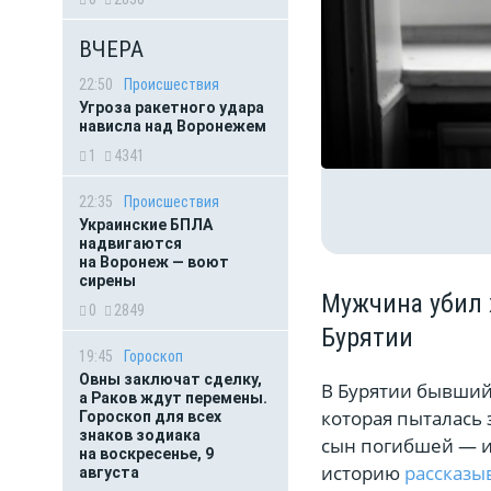
ВЧЕРА
22:50
Происшествия
Угроза ракетного удара
нависла над Воронежем
1
4341
22:35
Происшествия
Украинские БПЛА
надвигаются
на Воронеж — воют
сирены
Мужчина убил 
0
2849
Бурятии
19:45
Гороскоп
Овны заключат сделку,
В Бурятии бывший
а Раков ждут перемены.
которая пыталась 
Гороскоп для всех
знаков зодиака
сын погибшей — и
на воскресенье, 9
историю
рассказы
августа