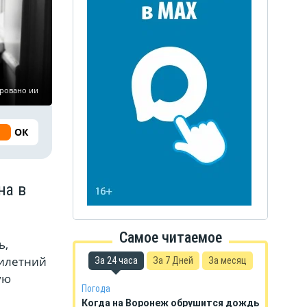
ировано ии
ОК
на в
Самое читаемое
ь,
тилетний
За 24 часа
За 7 Дней
За месяц
ую
Погода
Когда на Воронеж обрушится дождь