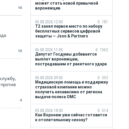
может стать новой привычкой
16
воронежцев
06.08.2026 12:00
0
181
Т2 занял первое место по набору
бесплатных сервисов цифровой
ода
защиты — Json & Partners
06.08.2026 11:00
0
1562
10
Депутат Госдумы добивается
выплат воронежцам,
пострадавшим от ракетного удара
 службу,
06.08.2026 09:00
0
553
Медицинскую помощь и поддержку
 против
страховой компании можно
получить независимо от региона
выдачи полиса ОМС
4
05.08.2026 18:00
0
514
Как Воронеж уже сейчас готовится
к отопительному сезону?