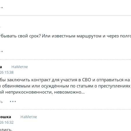
7
отбывать свой срок? Или известным маршрутом и через полг
НаМетле
a
26 15:38
бы заключить контракт для участия в СВО и отправиться на
и обвиняемым или осуждённым по статьям о преступлениях
ой неприкосновенности, невозможно…
НаМетле
кошка
26 16:32
улись.