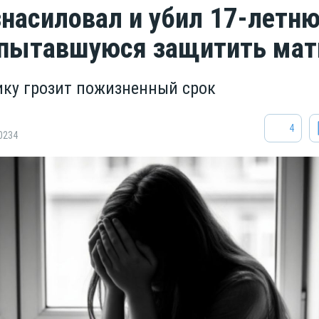
знасиловал и убил 17-летн
 пытавшуюся защитить ма
ку грозит пожизненный срок
4
0234