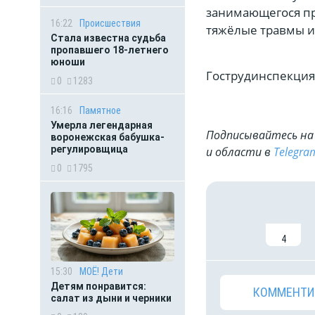
занимающегося пр
16:22
Происшествия
тяжёлые травмы и 
Стала известна судьба
пропавшего 18-летнего
юноши
Гострудинспекция
0
1283
16:16
Памятное
Умерла легендарная
Подписывайтесь на 
воронежская бабушка-
регулировщица
и области в
Telegra
0
1795
4
15:30
МОЁ! Дети
Детям понравится:
КОММЕНТИ
салат из дыни и черники