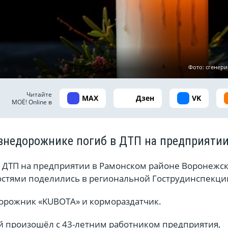
Фото: сгенер
Читайте
MAX
Дзен
VK
МОЁ! Online в
внедорожнике погиб в ДТП на предприяти
в ДТП на предприятии в Рамонском районе Воронежс
остями поделились в региональной Гострудинспекци
орожник «KUBOTA» и кормораздатчик.
й произошёл с 43-летним работником предприятия,