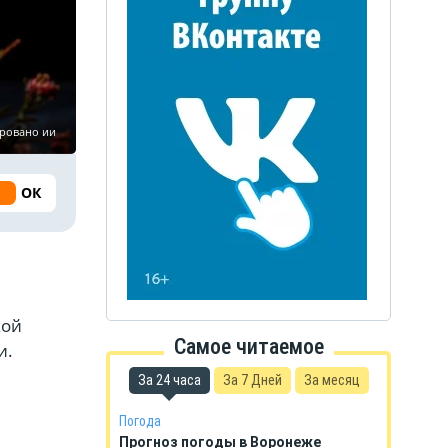
ировано ии
ОК
и
кой
Самое читаемое
и.
За 24 часа
За 7 Дней
За месяц
Погода
Прогноз погоды в Воронеже