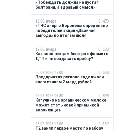
«Побеждать должна не пустая
болтовня, а здравый смысл»
13:00, вчера
0
473
«ТНС энерго Воронеж» определило
победителей акции «Двойная
выгода» по итогам июля
12:00, вчера
0
633
Как воронежцам быстро оформить
ДТП и не создавать пробку?
06.08.2026 17:00
0
550
Предприятия региона задолжали
энергетикам 2 млрд рублей
06.08.2026 16:30
0
899
Капучино на органическом молоке
может стать новой привычкой
воронежцев
06.08.2026 12:00
0
167
Т2 занял первое место по набору