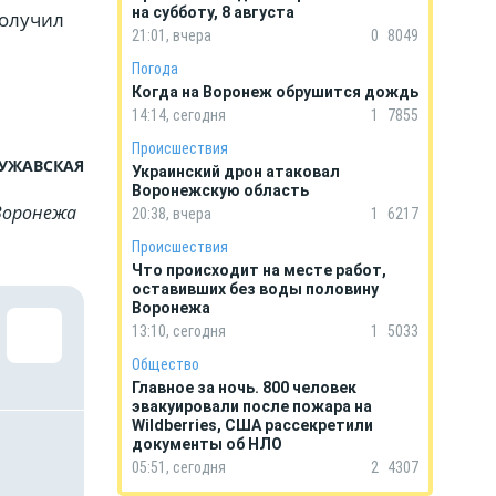
на субботу, 8 августа
получил
21:01, вчера
0
8049
Погода
Когда на Воронеж обрушится дождь
14:14, сегодня
1
7855
Происшествия
ЧУЖАВСКАЯ
Украинский дрон атаковал
Воронежскую область
Воронежа
20:38, вчера
1
6217
Происшествия
Что происходит на месте работ,
оставивших без воды половину
Воронежа
13:10, сегодня
1
5033
Общество
Главное за ночь. 800 человек
эвакуировали после пожара на
Wildberries, США рассекретили
документы об НЛО
05:51, сегодня
2
4307