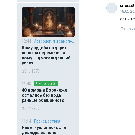
сноваЯ
18.05.20
есть т
12:44
Астрология и самопознание
Кому судьба подарит
шанс на перемены, а
кому — долгожданный
успех
0
1370
11:48
Я – репортёр
40 домов в Воронеже
остались без воды
раньше обещанного
6
2902
11:14
Происшествия
Ракетную опасность
дважды за ночь