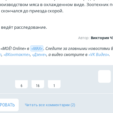
оизводством мяса в охлажденном виде. Зоотехник 
скончался до приезда скорой.
 ведёт расследование.
Автор:
Виктория 
«МОЁ! Online» в
«МАХ»
. Cледите за главными новостями 
m
,
«ВКонтакте»
,
«Дзене»
, а видео смотрите в
«VK Видео»
.
6
16
1
РОВАТЬ
Читать все комментарии
(2)