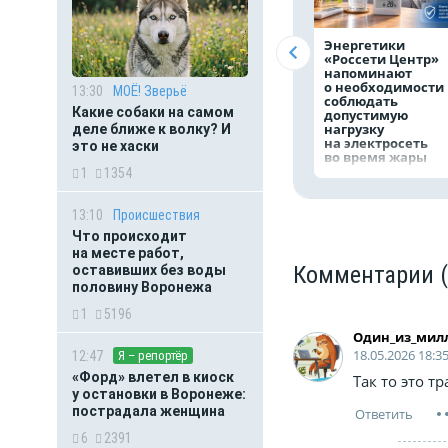
Энергетики
«Россети Центр»
напоминают
о необходимости
13:30
МОЁ! Зверьё
соблюдать
Какие собаки на самом
допустимую
нагрузку
деле ближе к волку? И
на электросеть
это не хаски
во время жары
1
1354
13:10
Происшествия
Что происходит
на месте работ,
Комментарии
оставивших без воды
половину Воронежа
1
5196
Один_из_мил
18.05.2026 18:3
12:47
Я – репортёр
«Форд» влетел в киоск
Так то это т
у остановки в Воронеже:
пострадала женщина
6
2391