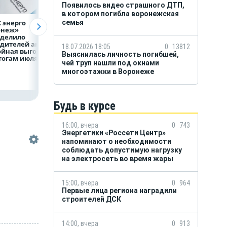
Появилось видео страшного ДТП,
в котором погибла воронежская
 энерго
Как воронежцам
Предприятия
семья
онеж»
быстро оформить
региона задолжа
еделило
ДТП и не создавать
энергетикам 2 м
дителей акции
пробку?
рублей
18.07.2026 18:05
0
13812
ойная выгода»
Выяснилась личность погибшей,
тогам июля
чей труп нашли под окнами
многоэтажки в Воронеже
Будь в курсе
16:00, вчера
0
743
Энергетики «Россети Центр»
напоминают о необходимости
соблюдать допустимую нагрузку
на электросеть во время жары
15:00, вчера
0
964
Первые лица региона наградили
строителей ДСК
14:00, вчера
0
913