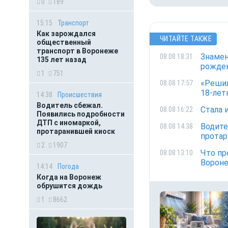
0
189
15:15
Транспорт
Как зарождался
ЧИТАЙТЕ ТАКЖЕ
общественный
транспорт в Воронеже
Знамен
08.08 18:31
135 лет назад
рожде
1
751
«Решил
08.08 17:57
18-лет
14:38
Происшествия
Водитель сбежал.
Стала 
08.08 16:22
Появились подробности
ДТП с иномаркой,
Водите
08.08 14:38
протаранившей киоск
протар
2
1907
Что пр
08.08 13:10
Ворон
14:14
Погода
Когда на Воронеж
обрушится дождь
1
8662