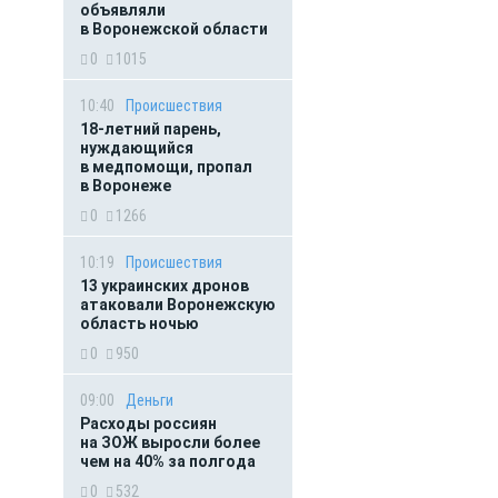
объявляли
в Воронежской области
0
1015
10:40
Происшествия
18-летний парень,
нуждающийся
в медпомощи, пропал
в Воронеже
0
1266
10:19
Происшествия
13 украинских дронов
атаковали Воронежскую
область ночью
0
950
09:00
Деньги
Расходы россиян
на ЗОЖ выросли более
чем на 40% за полгода
0
532