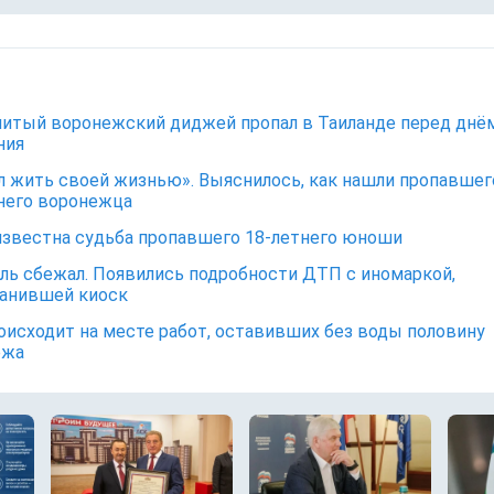
итый воронежский диджей пропал в Таиланде перед днё
ния
 жить своей жизнью». Выяснилось, как нашли пропавшег
него воронежца
известна судьба пропавшего 18-летнего юноши
ль сбежал. Появились подробности ДТП с иномаркой,
анившей киоск
оисходит на месте работ, оставивших без воды половину
ежа