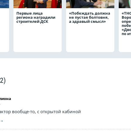
Первые лица
«Побеждать должна
«ТНС
региона наградили
не пустая болтовня,
Вор
строителей ДСК
а здравый смысл»
опр
побе
«Дв
по и
(2)
лиона
5
рактор вообще-то, с открытой кабиной