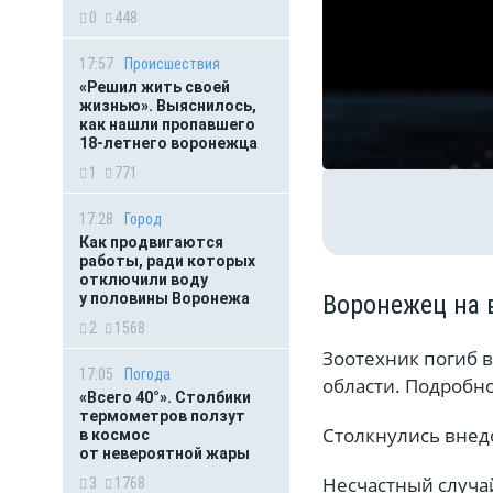
0
448
17:57
Происшествия
«Решил жить своей
жизнью». Выяснилось,
как нашли пропавшего
18-летнего воронежца
1
771
17:28
Город
Как продвигаются
работы, ради которых
отключили воду
Воронежец на 
у половины Воронежа
2
1568
Зоотехник погиб 
17:05
Погода
области. Подробн
«Всего 40°». Столбики
термометров ползут
Столкнулись внед
в космос
от невероятной жары
Несчастный случа
3
1768