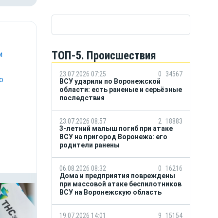
ТОП-5. Происшествия
м
23.07.2026 07:25
0
34567
о
ВСУ ударили по Воронежской
области: есть раненые и серьёзные
последствия
23.07.2026 08:57
2
18883
3-летний малыш погиб при атаке
ВСУ на пригород Воронежа: его
родители ранены
06.08.2026 08:32
0
16216
Дома и предприятия повреждены
при массовой атаке беспилотников
ВСУ на Воронежскую область
19.07.2026 14:01
9
15154