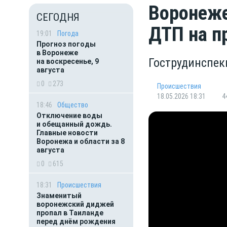
Воронеже
СЕГОДНЯ
ДТП на п
19:01
Погода
Прогноз погоды
в Воронеже
Гострудинспек
на воскресенье, 9
августа
0
273
Происшествия
18.05.2026 18:31
4
18:46
Общество
Отключение воды
и обещанный дождь.
Главные новости
Воронежа и области за 8
августа
0
615
18:31
Происшествия
Знаменитый
воронежский диджей
пропал в Таиланде
перед днём рождения