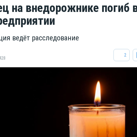
ц на внедорожнике погиб 
редприятии
ция ведёт расследование
2
428