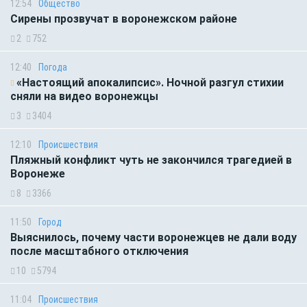
12:54
Общество
Сирены прозвучат в воронежском районе
2
752
12:40
Погода
«Настоящий апокалипсис». Ночной разгул стихии
сняли на видео воронежцы
3
3404
12:10
Происшествия
Пляжный конфликт чуть не закончился трагедией в
Воронеже
8
3366
11:50
Город
Выяснилось, почему части воронежцев не дали воду
после масштабного отключения
10
5794
11:04
Происшествия