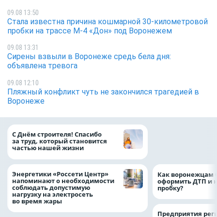
09.08 13:50
Стала известна причина кошмарной 30-километровой
пробки на трассе М-4 «Дон» под Воронежем
09.08 13:31
Сирены взвыли в Воронеже средь бела дня:
объявлена тревога
09.08 12:10
Пляжный конфликт чуть не закончился трагедией в
Воронеже
«ТНС энерго Вор
С Днём строителя! Спасибо
определило
за труд, который становится
победителей акц
частью нашей жизни
выгода» по итог
Энергетики «Россети Центр»
Как воронежцам 
напоминают о необходимости
оформить ДТП и н
соблюдать допустимую
пробку?
нагрузку на электросеть
во время жары
Предприятия рег