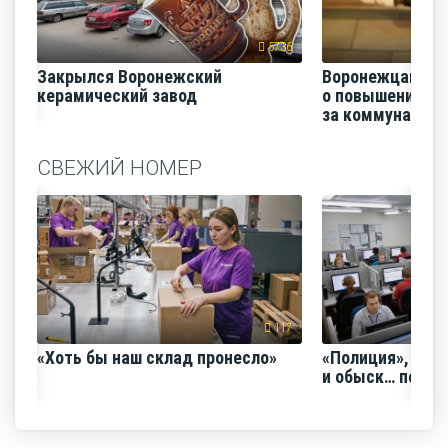
5736
Закрылся Воронежский
Воронежцам на
керамический завод
о повышении п
за коммунальные
СВЕЖИЙ НОМЕР
117
«Хоть бы наш склад пронесло»
«Полиция», «Ро
и обыск… по ви