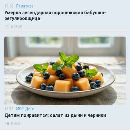
16:16
Памятное
Умерла легендарная воронежская бабушка-
регулировщица
1
4608
15:30
МОЁ! Дети
Детям понравится: салат из дыни и черники
0
433