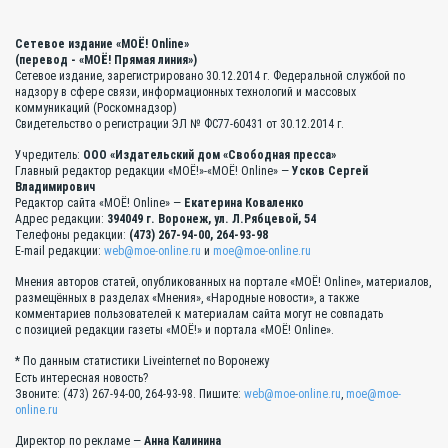
Сетевое издание «МОЁ! Online»
(перевод - «МОЁ! Прямая линия»)
Сетевое издание, зарегистрировано 30.12.2014 г. Федеральной службой по
надзору в сфере связи, информационных технологий и массовых
коммуникаций (Роскомнадзор)
Свидетельство о регистрации ЭЛ № ФС77-60431 от 30.12.2014 г.
Учредитель:
ООО «Издательский дом «Свободная пресса»
Главный редактор редакции «МОЁ!»-«МОЁ! Online» —
Усков Сергей
Владимирович
Редактор сайта «МОЁ! Online» —
Екатерина Коваленко
Адрес редакции:
394049 г. Воронеж, ул. Л.Рябцевой, 54
Телефоны редакции:
(473) 267-94-00, 264-93-98
E-mail редакции:
web@moe-online.ru
и
moe@moe-online.ru
Мнения авторов статей, опубликованных на портале «МОЁ! Online», материалов,
размещённых в разделах «Мнения», «Народные новости», а также
комментариев пользователей к материалам сайта могут не совпадать
с позицией редакции газеты «МОЁ!» и портала «МОЁ! Online».
* По данным статистики Liveinternet по Воронежу
Есть интересная новость?
Звоните: (473) 267-94-00, 264-93-98. Пишите:
web@moe-online.ru
,
moe@moe-
online.ru
Директор по рекламе —
Анна Калинина