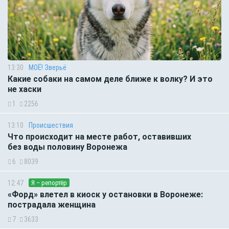
13:30
МОЁ! Зверьё
Какие собаки на самом деле ближе к волку? И это
не хаски
1
2256
13:10
Происшествия
Что происходит на месте работ, оставивших
без воды половину Воронежа
6
8039
12:47
Я – репортёр
«Форд» влетел в киоск у остановки в Воронеже:
пострадала женщина
7
3633