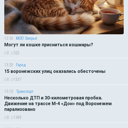
13:30
МОЁ! Зверьё
Могут ли кошке присниться кошмары?
0
325
13:20
Город
15 воронежских улиц оказались обесточены
0
1337
13:10
Транспорт
Несколько ДТП и 30-километровая пробка.
Движение на трассе М-4 «Дон» под Воронежем
парализовано
0
1389