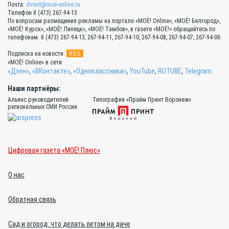
Почта:
direct@moe-online.ru
Телефон 8 (473) 267-94-13
По вопросам размещения рекламы на портале «МОЁ! Online», «МОЁ! Белгород»,
«МОЁ! Курск», «МОЁ! Липецк», «МОЁ! Тамбов», в газете «МОЁ!» обращайтесь по
телефонам: 8 (473) 267-94-13, 267-94-11, 267-94-10, 267-94-08, 267-94-07, 267-94-06
RSS
Подписка на новости:
«МОЁ! Online» в сети:
«Дзен»
,
«ВКонтакте»
,
«Одноклассники»
,
YouTube
,
RUTUBE
,
Telegram
.
Наши партнёры:
Альянс руководителей
Типография «Прайм Принт Воронеж»
региональных СМИ России
Цифровая газета «МОЁ! Плюс»
О нас
Обратная связь
Сад и огород: что делать летом на даче