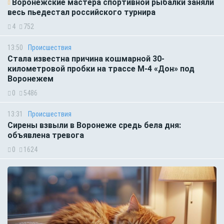
Воронежские мастера спортивной рыбалки заняли
весь пьедестал российского турнира
4
752
13:50
Происшествия
Стала известна причина кошмарной 30-
километровой пробки на трассе М-4 «Дон» под
Воронежем
0
5486
13:31
Происшествия
Сирены взвыли в Воронеже средь бела дня:
объявлена тревога
0
1624