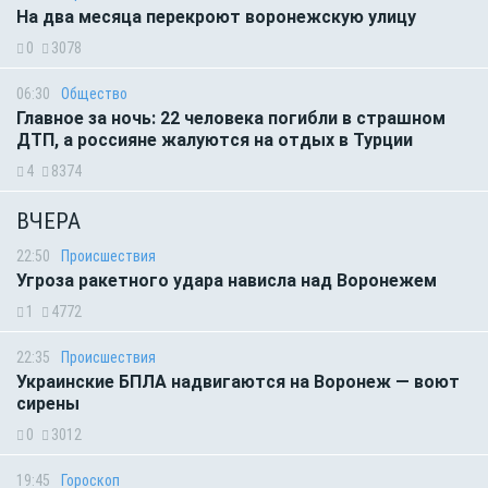
На два месяца перекроют воронежскую улицу
0
3078
06:30
Общество
Главное за ночь: 22 человека погибли в страшном
ДТП, а россияне жалуются на отдых в Турции
4
8374
ВЧЕРА
22:50
Происшествия
Угроза ракетного удара нависла над Воронежем
1
4772
22:35
Происшествия
Украинские БПЛА надвигаются на Воронеж — воют
сирены
0
3012
19:45
Гороскоп