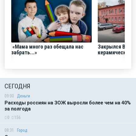
46
«Мама много раз обещала нас
Закрылся Воро
забрать...»
керамический з
СЕГОДНЯ
09:00
Деньги
Расходы россиян на ЗОЖ выросли более чем на 40%
за полгода
0
156
08:31
Город