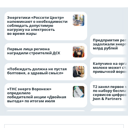
Как воронежцам 
Энергетики «Россети Центр»
оформить ДТП и н
напоминают о необходимости
пробку?
соблюдать допустимую
нагрузку на электросеть
во время жары
Предприятия рег
задолжали энерг
млрд рублей
Первые лица региона
наградили строителей ДСК
Капучино на орг
молоке может ста
«Побеждать должна не пустая
привычкой воро
болтовня, а здравый смысл»
Т2 занял первое 
«ТНС энерго Воронеж»
по набору беспла
определило
сервисов цифров
победителей акции «Двойная
Json & Partners
выгода» по итогам июля