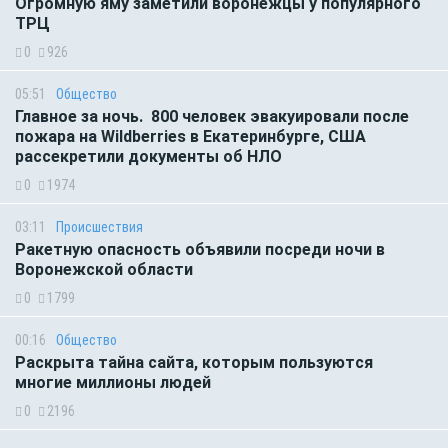
Огромную яму заметили воронежцы у популярного
ТРЦ
0
926
05:51
Общество
Главное за ночь. 800 человек эвакуировали после
пожара на Wildberries в Екатеринбурге, США
рассекретили документы об НЛО
0
1974
03:11
Происшествия
Ракетную опасность объявили посреди ночи в
Воронежской области
0
1799
00:16
Общество
Раскрыта тайна сайта, которым пользуются
многие миллионы людей
0
2196