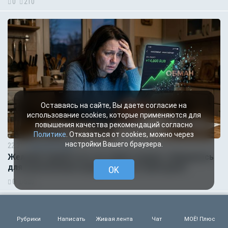
0
210
Оставаясь на сайте, Вы даете согласие на
использование cookies, которые применяются для
повышения качества рекомендаций согласно
Политике
. Отказаться от cookies, можно через
настройки Вашего браузера.
22:31
Происшествия
Желание заработать на «инвестициях» обернулось
для воронежанки кредитом и потерей денег
OK
0
500
Рубрики
Написать
Живая лента
Чат
МОЁ! Плюс