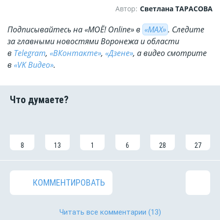
Автор:
Светлана ТАРАСОВА
Подписывайтесь на «МОЁ! Online» в
«МАХ»
. Cледите
за главными новостями Воронежа и области
в
Telegram
,
«ВКонтакте»
,
«Дзене»
, а видео смотрите
в
«VK Видео»
.
8
13
1
6
28
27
КОММЕНТИРОВАТЬ
Читать все комментарии
(13)