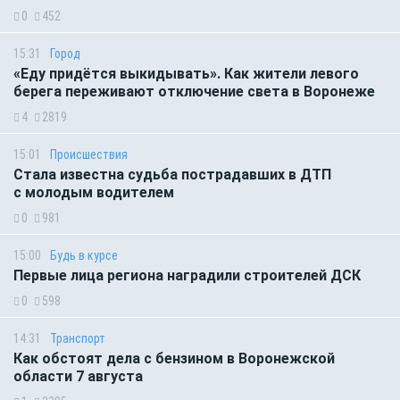
0
452
15:31
Город
«Еду придётся выкидывать». Как жители левого
берега переживают отключение света в Воронеже
4
2819
15:01
Происшествия
Стала известна судьба пострадавших в ДТП
с молодым водителем
0
981
15:00
Будь в курсе
Первые лица региона наградили строителей ДСК
0
598
14:31
Транспорт
Как обстоят дела с бензином в Воронежской
области 7 августа