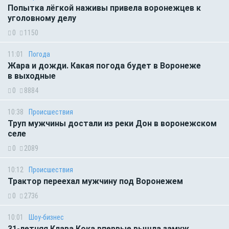
Попытка лёгкой наживы привела воронежцев к
уголовному делу
0
1150
11:01
Погода
Жара и дожди. Какая погода будет в Воронеже
в выходные
0
8884
10:38
Происшествия
Труп мужчины достали из реки Дон в воронежском
селе
0
2089
10:12
Происшествия
Трактор переехал мужчину под Воронежем
0
2736
10:01
Шоу-бизнес
31-летняя Клава Кока впервые вышла замуж