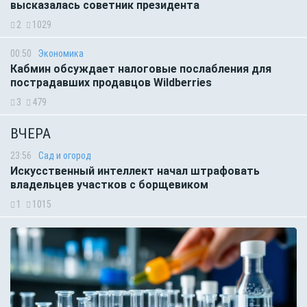
высказалась советник президента
2
1029
00:50
Экономика
Кабмин обсуждает налоговые послабления для
пострадавших продавцов Wildberries
3
479
ВЧЕРА
23:56
Сад и огород
Искусственный интеллект начал штрафовать
владельцев участков с борщевиком
1
1015