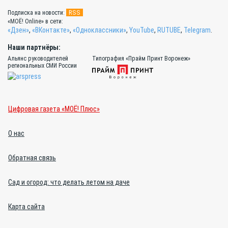
RSS
Подписка на новости:
«МОЁ! Online» в сети:
«Дзен»
,
«ВКонтакте»
,
«Одноклассники»
,
YouTube
,
RUTUBE
,
Telegram
.
Наши партнёры:
Альянс руководителей
Типография «Прайм Принт Воронеж»
региональных СМИ России
Цифровая газета «МОЁ! Плюс»
О нас
Обратная связь
Сад и огород: что делать летом на даче
Карта сайта