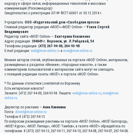
надзору в сфере связи, информационных технологий и массовых
коммуникаций (Роскомнадзор)
Свидетельство о регистрации ЭЛ № ФС77-60431 от 30.12.2014 г.
Учредитель:
ООО «Издательский дом «Свободная пресса»
Главный редактор редакции «МОЁ!»-«МОЁ! Online» —
Усков Сергей
Владимирович
Редактор сайта «МОЁ! Online» —
Екатерина Коваленко
Адрес редакции:
394049 г. Воронеж, ул. Л.Рябцевой, 54
Телефоны редакции:
(473) 267-94-00, 264-93-98
E-mail редакции:
web@moe-online.ru
и
moe@moe-online.ru
Мнения авторов статей, опубликованных на портале «МОЁ! Online», материалов,
размещённых в разделах «Мнения», «Народные новости», а также
комментариев пользователей к материалам сайта могут не совпадать
с позицией редакции газеты «МОЁ!» и портала «МОЁ! Online».
* По данным статистики Liveinternet по Воронежу
Есть интересная новость?
Звоните: (473) 267-94-00, 264-93-98. Пишите:
web@moe-online.ru
,
moe@moe-
online.ru
Директор по рекламе —
Анна Калинина
Почта:
direct@moe-online.ru
Телефон 8 (473) 267-94-13
По вопросам размещения рекламы на портале «МОЁ! Online», «МОЁ! Белгород»,
«МОЁ! Курск», «МОЁ! Липецк», «МОЁ! Тамбов», в газете «МОЁ!» обращайтесь по
телефонам: 8 (473) 267-94-13, 267-94-11, 267-94-10, 267-94-08, 267-94-07, 267-94-06