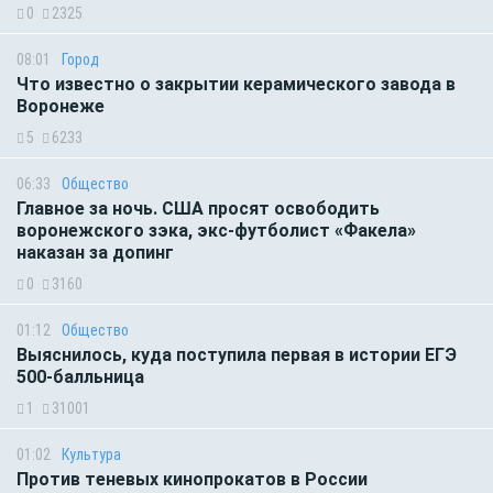
0
2325
08:01
Город
Что известно о закрытии керамического завода в
Воронеже
5
6233
06:33
Общество
Главное за ночь. CША просят освободить
воронежского зэка, экс-футболист «Факела»
наказан за допинг
0
3160
01:12
Общество
Выяснилось, куда поступила первая в истории ЕГЭ
500-балльница
1
31001
01:02
Культура
Против теневых кинопрокатов в России