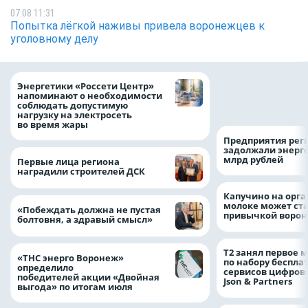
07.08 11:31
Попытка лёгкой наживы привела воронежцев к
уголовному делу
Как воронежцам 
Энергетики «Россети Центр»
оформить ДТП и н
напоминают о необходимости
пробку?
соблюдать допустимую
нагрузку на электросеть
во время жары
Предприятия рег
задолжали энерг
млрд рублей
Первые лица региона
наградили строителей ДСК
Капучино на орг
молоке может ста
«Побеждать должна не пустая
привычкой воро
болтовня, а здравый смысл»
Т2 занял первое 
«ТНС энерго Воронеж»
по набору беспла
определило
сервисов цифров
победителей акции «Двойная
Json & Partners
выгода» по итогам июля