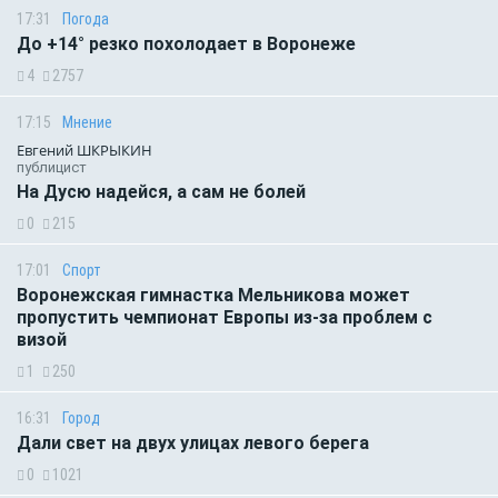
17:31
Погода
До +14° резко похолодает в Воронеже
4
2757
17:15
Мнение
Евгений ШКРЫКИН
публицист
На Дусю надейся, а сам не болей
0
215
17:01
Спорт
Воронежская гимнастка Мельникова может
пропустить чемпионат Европы из-за проблем с
визой
1
250
16:31
Город
Дали свет на двух улицах левого берега
0
1021