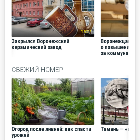
5003
Закрылся Воронежский
Воронежцам на
керамический завод
о повышении п
за коммунальные
СВЕЖИЙ НОМЕР
23
Огород после ливней: как спасти
Тамань — «горо
урожай