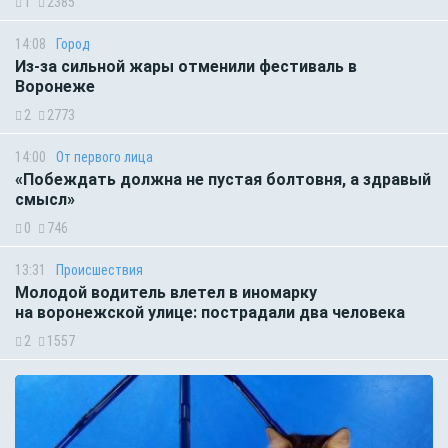
1
2385
14:08
Город
Из-за сильной жары отменили фестиваль в
Воронеже
2
2773
14:00
От первого лица
«Побеждать должна не пустая болтовня, а здравый
смысл»
0
746
13:31
Происшествия
Молодой водитель влетел в иномарку
на воронежской улице: пострадали два человека
2
1557