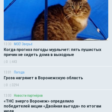
13:30
МОЁ! Зверьё
Когда прогноз погоды мурлычет: пять пушистых
причин не сидеть дома в выходные
0
443
13:01
Погода
Гроза нагрянет в Воронежскую область
0
3294
13:00
Новости партнёров
«ТНС энерго Воронеж» определило
победителей акции «Двойная выгода» по итогам
июля