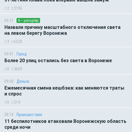
2
3196
09:31
Я – репортёр
Назвали причину масштабного отключения света
на левом берегу Воронежа
3
6528
09:01
Город
Более 20 улиц остались без света в Воронеже
0
3669
09:00
Деньги
Ежемесячная смена кешбэка: как меняются траты
и спрос
0
514
08:18
Происшествия
11 беспилотников атаковали Воронежскую область
среди ночи