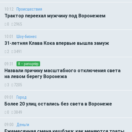
10:12
Происшествия
Трактор переехал мужчину под Воронежем
0
2965
10:01
Шоу-бизнес
31-летняя Клава Кока впервые вышла замуж
2
3491
09:31
Я – репортёр
Назвали причину масштабного отключения света
на левом берегу Воронежа
3
7205
09:01
Город
Более 20 улиц остались без света в Воронеже
0
3849
09:00
Деньги
Ежемесячная смена кешбэка: как меняются траты