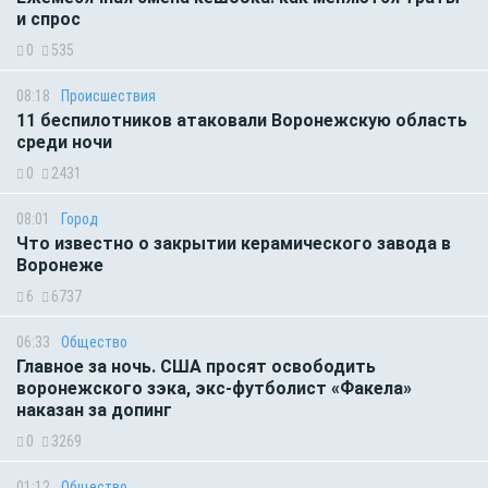
и спрос
0
535
08:18
Происшествия
11 беспилотников атаковали Воронежскую область
среди ночи
0
2431
08:01
Город
Что известно о закрытии керамического завода в
Воронеже
6
6737
06:33
Общество
Главное за ночь. CША просят освободить
воронежского зэка, экс-футболист «Факела»
наказан за допинг
0
3269
01:12
Общество