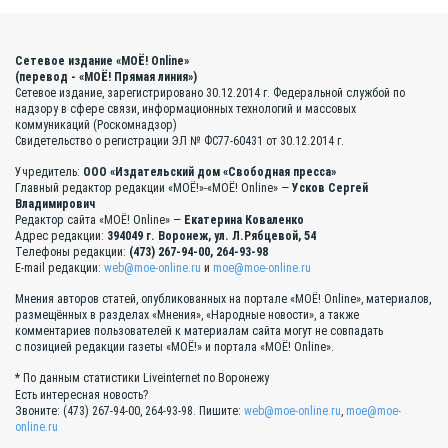
Сетевое издание «МОЁ! Online»
(перевод - «МОЁ! Прямая линия»)
Сетевое издание, зарегистрировано 30.12.2014 г. Федеральной службой по
надзору в сфере связи, информационных технологий и массовых
коммуникаций (Роскомнадзор)
Свидетельство о регистрации ЭЛ № ФС77-60431 от 30.12.2014 г.
Учредитель:
ООО «Издательский дом «Свободная пресса»
Главный редактор редакции «МОЁ!»-«МОЁ! Online» —
Усков Сергей
Владимирович
Редактор сайта «МОЁ! Online» —
Екатерина Коваленко
Адрес редакции:
394049 г. Воронеж, ул. Л.Рябцевой, 54
Телефоны редакции:
(473) 267-94-00, 264-93-98
E-mail редакции:
web@moe-online.ru
и
moe@moe-online.ru
Мнения авторов статей, опубликованных на портале «МОЁ! Online», материалов,
размещённых в разделах «Мнения», «Народные новости», а также
комментариев пользователей к материалам сайта могут не совпадать
с позицией редакции газеты «МОЁ!» и портала «МОЁ! Online».
* По данным статистики Liveinternet по Воронежу
Есть интересная новость?
Звоните: (473) 267-94-00, 264-93-98. Пишите:
web@moe-online.ru
,
moe@moe-
online.ru