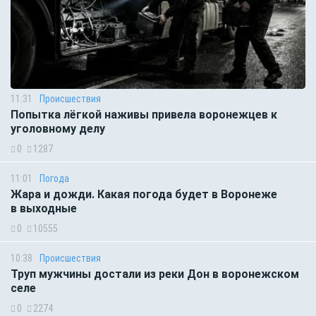
11:31
Происшествия
Попытка лёгкой наживы привела воронежцев к
уголовному делу
0
1287
11:01
Погода
Жара и дожди. Какая погода будет в Воронеже
в выходные
0
10555
10:38
Происшествия
Труп мужчины достали из реки Дон в воронежском
селе
0
2274