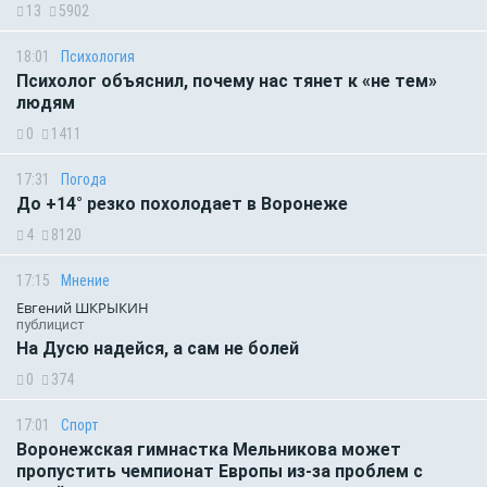
13
5902
18:01
Психология
Психолог объяснил, почему нас тянет к «не тем»
людям
0
1411
17:31
Погода
До +14° резко похолодает в Воронеже
4
8120
17:15
Мнение
Евгений ШКРЫКИН
публицист
На Дусю надейся, а сам не болей
0
374
17:01
Спорт
Воронежская гимнастка Мельникова может
пропустить чемпионат Европы из-за проблем с