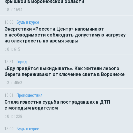
крышкой в Воронежской области
8
1594
16:00
Будь в курсе
Энергетики «Россети Центр» напоминают
о необходимости соблюдать допустимую нагрузку
на электросеть во время жары
0
615
15:31
Город
«Еду придётся выкидывать». Как жители левого
берега переживают отключение света в Воронеже
3
4063
15:01
Происшествия
Стала известна судьба пострадавших в ДТП
с молодым водителем
0
1228
15:00
Будь в курсе