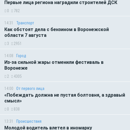
Первые лица региона наградили строителей ДСК
0
782
14:31
Транспорт
Как обстоят дела с бензином в Воронежской
области 7 августа
3
2951
14:08
Город
Из-за сильной жары отменили фестиваль в
Воронеже
2
4305
14:00
От первого лица
«Побеждать должна не пустая болтовня, а здравый
смысл»
0
838
13:31
Происшествия
Молодой водитель влетел в иномарку