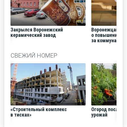
5275
Закрылся Воронежский
Воронежцам на
керамический завод
о повышении п
за коммунальные
СВЕЖИЙ НОМЕР
240
«Строительный комплекс
Огород после ли
в тисках»
урожай