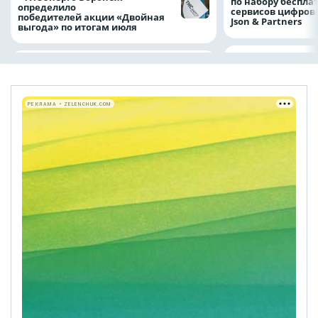
по набору беспла
определило
сервисов цифров
победителей акции «Двойная
Json & Partners
выгода» по итогам июля
РЕКЛАМА • ZELENCHUK.COM