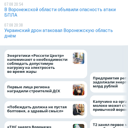
07.08 20:54
В Воронежской области объявили опасность атаки
БПЛА
07.08 20:38
Украинский дрон атаковал Воронежскую область
днём
Как воронежцам 
Энергетики «Россети Центр»
оформить ДТП и н
напоминают о необходимости
пробку?
соблюдать допустимую
нагрузку на электросеть
во время жары
Предприятия рег
задолжали энерг
млрд рублей
Первые лица региона
наградили строителей ДСК
Капучино на орг
молоке может ста
«Побеждать должна не пустая
привычкой воро
болтовня, а здравый смысл»
Т2 занял первое 
«ТНС энерго Воронеж»