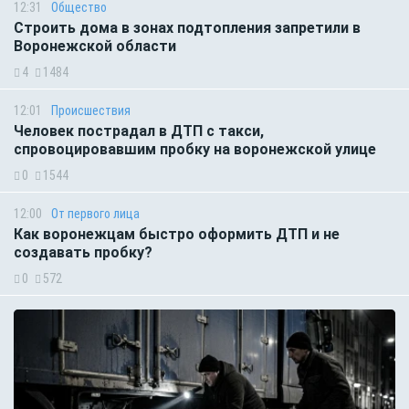
12:31
Общество
Строить дома в зонах подтопления запретили в
Воронежской области
4
1484
12:01
Происшествия
Человек пострадал в ДТП с такси,
спровоцировавшим пробку на воронежской улице
0
1544
12:00
От первого лица
Как воронежцам быстро оформить ДТП и не
создавать пробку?
0
572