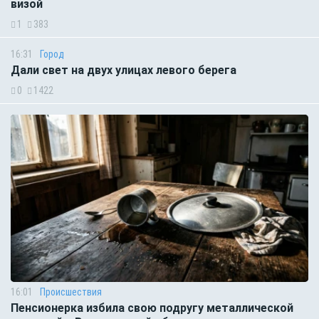
визой
1
383
16:31
Город
Дали свет на двух улицах левого берега
0
1422
16:01
Происшествия
Пенсионерка избила свою подругу металлической