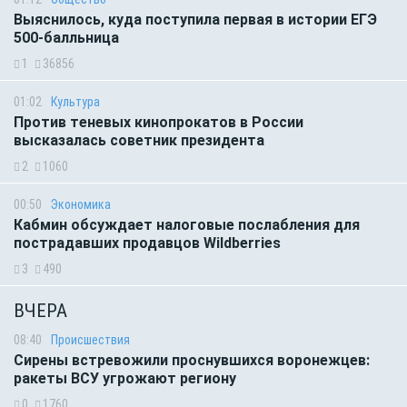
Выяснилось, куда поступила первая в истории ЕГЭ
500-балльница
1
36856
01:02
Культура
Против теневых кинопрокатов в России
высказалась советник президента
2
1060
00:50
Экономика
Кабмин обсуждает налоговые послабления для
пострадавших продавцов Wildberries
3
490
ВЧЕРА
08:40
Происшествия
Сирены встревожили проснувшихся воронежцев:
ракеты ВСУ угрожают региону
0
1760