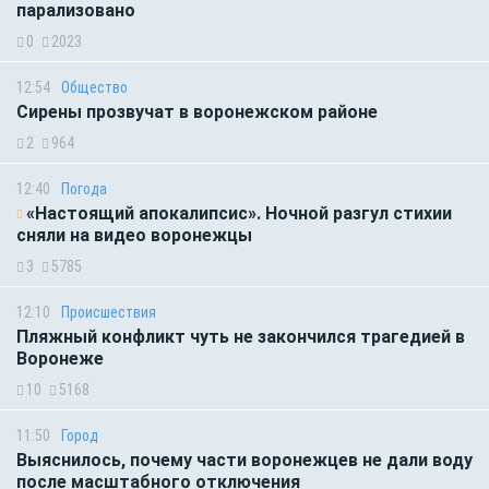
парализовано
0
2023
12:54
Общество
Сирены прозвучат в воронежском районе
2
964
12:40
Погода
«Настоящий апокалипсис». Ночной разгул стихии
сняли на видео воронежцы
3
5785
12:10
Происшествия
Пляжный конфликт чуть не закончился трагедией в
Воронеже
10
5168
11:50
Город
Выяснилось, почему части воронежцев не дали воду
после масштабного отключения