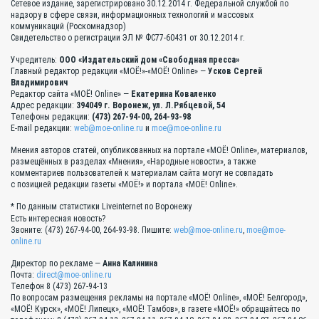
Сетевое издание, зарегистрировано 30.12.2014 г. Федеральной службой по
надзору в сфере связи, информационных технологий и массовых
коммуникаций (Роскомнадзор)
Свидетельство о регистрации ЭЛ № ФС77-60431 от 30.12.2014 г.
Учредитель:
ООО «Издательский дом «Свободная пресса»
Главный редактор редакции «МОЁ!»-«МОЁ! Online» —
Усков Сергей
Владимирович
Редактор сайта «МОЁ! Online» —
Екатерина Коваленко
Адрес редакции:
394049 г. Воронеж, ул. Л.Рябцевой, 54
Телефоны редакции:
(473) 267-94-00, 264-93-98
E-mail редакции:
web@moe-online.ru
и
moe@moe-online.ru
Мнения авторов статей, опубликованных на портале «МОЁ! Online», материалов,
размещённых в разделах «Мнения», «Народные новости», а также
комментариев пользователей к материалам сайта могут не совпадать
с позицией редакции газеты «МОЁ!» и портала «МОЁ! Online».
* По данным статистики Liveinternet по Воронежу
Есть интересная новость?
Звоните: (473) 267-94-00, 264-93-98. Пишите:
web@moe-online.ru
,
moe@moe-
online.ru
Директор по рекламе —
Анна Калинина
Почта:
direct@moe-online.ru
Телефон 8 (473) 267-94-13
По вопросам размещения рекламы на портале «МОЁ! Online», «МОЁ! Белгород»,
«МОЁ! Курск», «МОЁ! Липецк», «МОЁ! Тамбов», в газете «МОЁ!» обращайтесь по