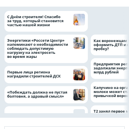
«ТНС энерго Вор
С Днём строителя! Спасибо
определило
за труд, который становится
победителей акц
частью нашей жизни
выгода» по итог
Энергетики «Россети Центр»
Как воронежцам 
напоминают о необходимости
оформить ДТП и н
соблюдать допустимую
пробку?
нагрузку на электросеть
во время жары
Предприятия рег
задолжали энерг
Первые лица региона
млрд рублей
наградили строителей ДСК
Капучино на орг
молоке может ста
«Побеждать должна не пустая
привычкой воро
болтовня, а здравый смысл»
Т2 занял первое 