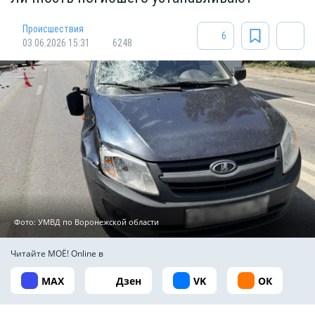
Происшествия
6
03.06.2026 15:31
6248
Фото: УМВД по Воронежской области
Читайте МОЁ! Online в
MAX
Дзен
VK
ОК