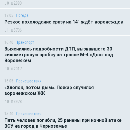
0
2880
17:05
Погода
Резкое похолодание сразу на 14° ждёт воронежцев
1
5736
16:40
Транспорт
Выяснились подробности ДТП, вызвавшего 30-
километровую пробку на трассе М-4 «Дон» под
Воронежем
0
2017
16:05
Происшествия
«Хлопок, потом дым». Пожар случился
воронежском ЖК
0
3978
15:40
Происшествия
Пять человек погибли, 25 ранены при ночной атаке
ВСУ на город в Черноземье