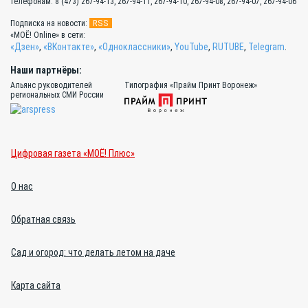
телефонам: 8 (473) 267-94-13, 267-94-11, 267-94-10, 267-94-08, 267-94-07, 267-94-06
RSS
Подписка на новости:
«МОЁ! Online» в сети:
«Дзен»
,
«ВКонтакте»
,
«Одноклассники»
,
YouTube
,
RUTUBE
,
Telegram
.
Наши партнёры:
Альянс руководителей
Типография «Прайм Принт Воронеж»
региональных СМИ России
Цифровая газета «МОЁ! Плюс»
О нас
Обратная связь
Сад и огород: что делать летом на даче
Карта сайта