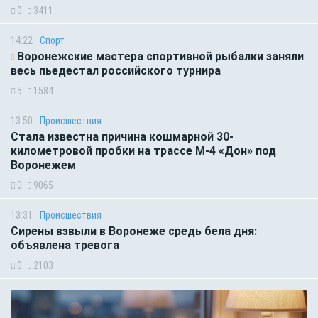
0
3411
14:22
Спорт
Воронежские мастера спортивной рыбалки заняли
весь пьедестал российского турнира
5
1584
13:50
Происшествия
Стала известна причина кошмарной 30-
километровой пробки на трассе М-4 «Дон» под
Воронежем
0
9065
13:31
Происшествия
Сирены взвыли в Воронеже средь бела дня:
объявлена тревога
0
2103