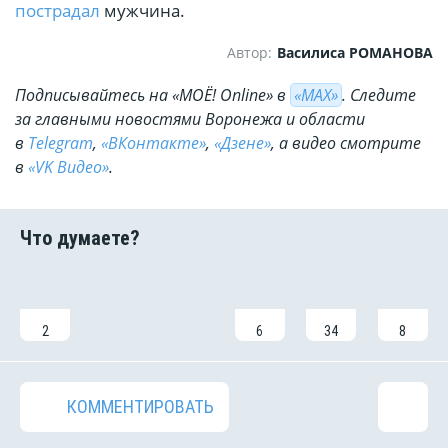
пострадал
мужчина.
Автор:
Василиса РОМАНОВА
Подписывайтесь на «МОЁ! Online» в
«МАХ»
. Cледите
за главными новостями Воронежа и области
в
Telegram
,
«ВКонтакте»
,
«Дзене»
, а видео смотрите
в
«VK Видео»
.
2
6
34
8
КОММЕНТИРОВАТЬ