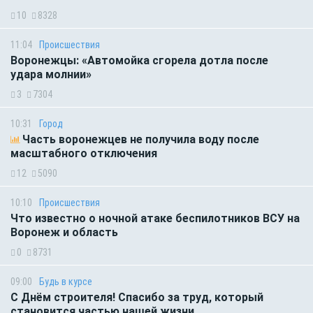
10
8328
11:04
Происшествия
Воронежцы: «Автомойка сгорела дотла после
удара молнии»
3
7304
10:31
Город
Часть воронежцев не получила воду после
масштабного отключения
12
5090
10:10
Происшествия
Что известно о ночной атаке беспилотников ВСУ на
Воронеж и область
0
8731
09:00
Будь в курсе
С Днём строителя! Спасибо за труд, который
становится частью нашей жизни