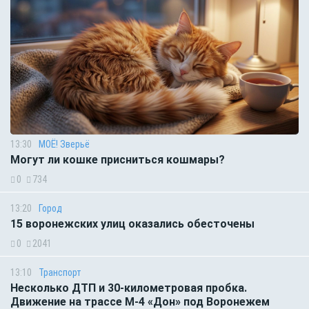
13:30
МОЁ! Зверьё
Могут ли кошке присниться кошмары?
0
734
13:20
Город
15 воронежских улиц оказались обесточены
0
2041
13:10
Транспорт
Несколько ДТП и 30-километровая пробка.
Движение на трассе М-4 «Дон» под Воронежем