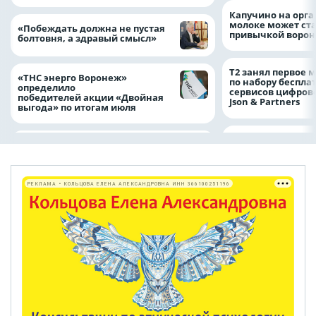
Капучино на орг
молоке может ста
«Побеждать должна не пустая
привычкой воро
болтовня, а здравый смысл»
Т2 занял первое 
«ТНС энерго Воронеж»
по набору беспла
определило
сервисов цифров
победителей акции «Двойная
Json & Partners
выгода» по итогам июля
РЕКЛАМА • КОЛЬЦОВА ЕЛЕНА АЛЕКСАНДРОВНА ИНН 366100251196