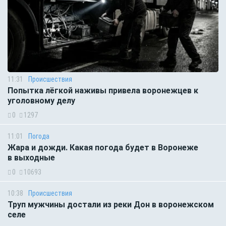
11:31
Происшествия
Попытка лёгкой наживы привела воронежцев к
уголовному делу
0
1297
11:01
Погода
Жара и дожди. Какая погода будет в Воронеже
в выходные
0
10693
10:38
Происшествия
Труп мужчины достали из реки Дон в воронежском
селе