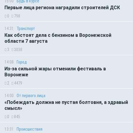
15:00
Будь в курсе
Первые лица региона наградили строителей ДСК
0
798
14:31
Транспорт
Как обстоят дела с бензином в Воронежской
области 7 августа
3
3038
14:08
Город
Из-за сильной жары отменили фестиваль в
Воронеже
2
4479
14:00
От первого лица
«Побеждать должна не пустая болтовня, а здравый
смысл»
0
845
13:31
Происшествия