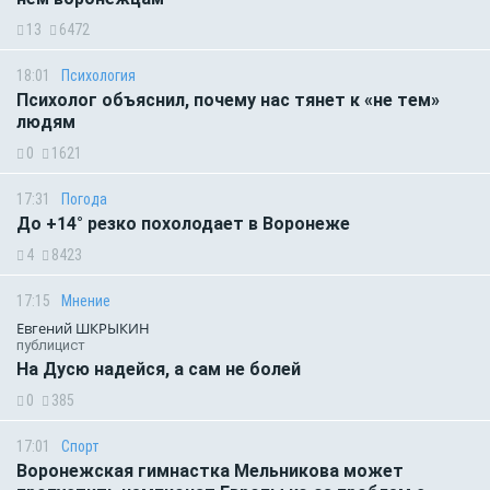
13
6472
18:01
Психология
Психолог объяснил, почему нас тянет к «не тем»
людям
0
1621
17:31
Погода
До +14° резко похолодает в Воронеже
4
8423
17:15
Мнение
Евгений ШКРЫКИН
публицист
На Дусю надейся, а сам не болей
0
385
17:01
Спорт
Воронежская гимнастка Мельникова может