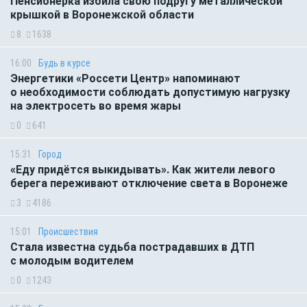
Пенсионерка избила свою подругу металлической
крышкой в Воронежской области
8
1638
16:00
Будь в курсе
Энергетики «Россети Центр» напоминают
о необходимости соблюдать допустимую нагрузку
на электросеть во время жары
0
641
15:31
Город
«Еду придётся выкидывать». Как жители левого
берега переживают отключение света в Воронеже
3
4186
15:01
Происшествия
Стала известна судьба пострадавших в ДТП
с молодым водителем
0
1243