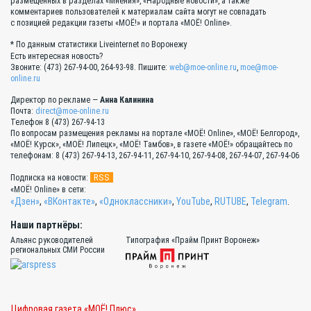
размещённых в разделах «Мнения», «Народные новости», а также
комментариев пользователей к материалам сайта могут не совпадать
с позицией редакции газеты «МОЁ!» и портала «МОЁ! Online».
* По данным статистики Liveinternet по Воронежу
Есть интересная новость?
Звоните: (473) 267-94-00, 264-93-98. Пишите:
web@moe-online.ru
,
moe@moe-
online.ru
Директор по рекламе —
Анна Калинина
Почта:
direct@moe-online.ru
Телефон 8 (473) 267-94-13
По вопросам размещения рекламы на портале «МОЁ! Online», «МОЁ! Белгород»,
«МОЁ! Курск», «МОЁ! Липецк», «МОЁ! Тамбов», в газете «МОЁ!» обращайтесь по
телефонам: 8 (473) 267-94-13, 267-94-11, 267-94-10, 267-94-08, 267-94-07, 267-94-06
RSS
Подписка на новости:
«МОЁ! Online» в сети:
«Дзен»
,
«ВКонтакте»
,
«Одноклассники»
,
YouTube
,
RUTUBE
,
Telegram
.
Наши партнёры:
Альянс руководителей
Типография «Прайм Принт Воронеж»
региональных СМИ России
Цифровая газета «МОЁ! Плюс»