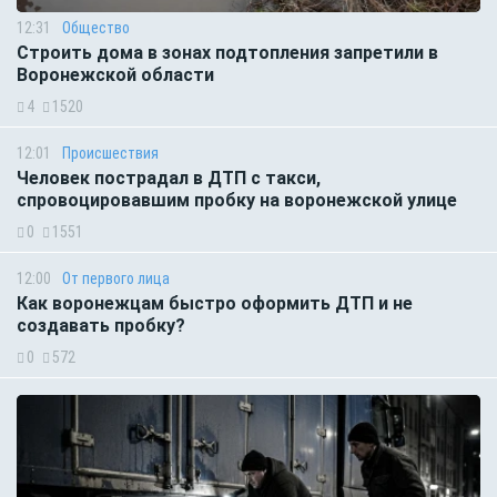
12:31
Общество
Строить дома в зонах подтопления запретили в
Воронежской области
4
1520
12:01
Происшествия
Человек пострадал в ДТП с такси,
спровоцировавшим пробку на воронежской улице
0
1551
12:00
От первого лица
Как воронежцам быстро оформить ДТП и не
создавать пробку?
0
572