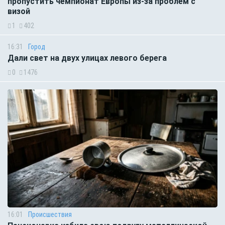
пропустить чемпионат Европы из-за проблем с
визой
1
402
16:31
Город
Дали свет на двух улицах левого берега
0
1476
16:01
Происшествия