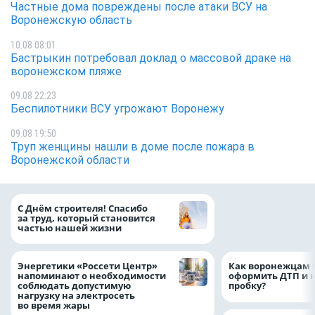
Частные дома повреждены после атаки ВСУ на
Воронежскую область
10.08 08:01
Бастрыкин потребовал доклад о массовой драке на
воронежском пляже
09.08 22:23
Беспилотники ВСУ угрожают Воронежу
09.08 19:50
Труп женщины нашли в доме после пожара в
Воронежской области
«ТНС энерго Вор
С Днём строителя! Спасибо
определило
за труд, который становится
победителей акц
частью нашей жизни
выгода» по итог
Энергетики «Россети Центр»
Как воронежцам 
напоминают о необходимости
оформить ДТП и н
соблюдать допустимую
пробку?
нагрузку на электросеть
во время жары