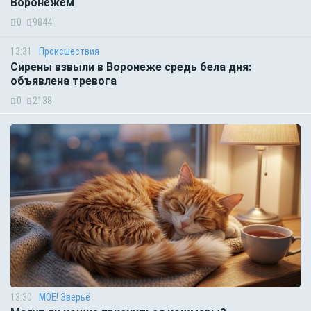
Воронежем
0
9844
13:31
Происшествия
Сирены взвыли в Воронеже средь бела дня:
объявлена тревога
0
2138
13:30
МОЁ! Зверьё