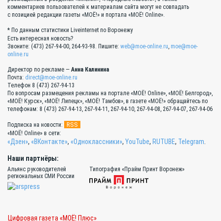
комментариев пользователей к материалам сайта могут не совпадать
с позицией редакции газеты «МОЁ!» и портала «МОЁ! Online».
* По данным статистики Liveinternet по Воронежу
Есть интересная новость?
Звоните: (473) 267-94-00, 264-93-98. Пишите:
web@moe-online.ru
,
moe@moe-
online.ru
Директор по рекламе —
Анна Калинина
Почта:
direct@moe-online.ru
Телефон 8 (473) 267-94-13
По вопросам размещения рекламы на портале «МОЁ! Online», «МОЁ! Белгород»,
«МОЁ! Курск», «МОЁ! Липецк», «МОЁ! Тамбов», в газете «МОЁ!» обращайтесь по
телефонам: 8 (473) 267-94-13, 267-94-11, 267-94-10, 267-94-08, 267-94-07, 267-94-06
RSS
Подписка на новости:
«МОЁ! Online» в сети:
«Дзен»
,
«ВКонтакте»
,
«Одноклассники»
,
YouTube
,
RUTUBE
,
Telegram
.
Наши партнёры:
Альянс руководителей
Типография «Прайм Принт Воронеж»
региональных СМИ России
Цифровая газета «МОЁ! Плюс»