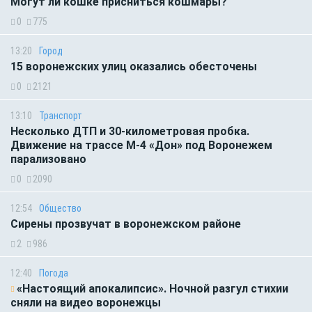
Могут ли кошке присниться кошмары?
0
775
13:20
Город
15 воронежских улиц оказались обесточены
0
2121
13:10
Транспорт
Несколько ДТП и 30-километровая пробка.
Движение на трассе М-4 «Дон» под Воронежем
парализовано
0
2090
12:54
Общество
Сирены прозвучат в воронежском районе
2
986
12:40
Погода
«Настоящий апокалипсис». Ночной разгул стихии
сняли на видео воронежцы