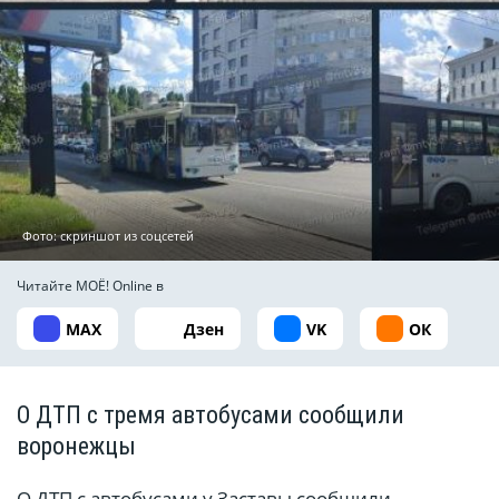
Фото: скриншот из соцсетей
Читайте МОЁ! Online в
MAX
Дзен
VK
ОК
О ДТП с тремя автобусами сообщили
воронежцы
О ДТП с автобусами у Заставы сообщили