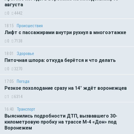
августа
0
4442
18:15
Происшествия
Лифт с пассажирами внутри рухнул в многоэтажке
0
7138
18:01
Здоровье
Пяточная шпора: откуда берётся и что делать
0
3270
17:05
Погода
Резкое похолодание сразу на 14° ждёт воронежцев
1
6314
16:40
Транспорт
Выяснились подробности ДТП, вызвавшего 30-
километровую пробку на трассе М-4 «Дон» под
Воронежем