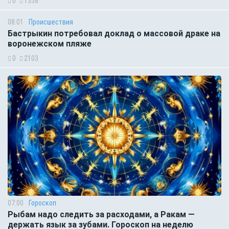
0
1358
08:01
Происшествия
Бастрыкин потребовал доклад о массовой драке на
воронежском пляже
0
2103
07:00
Гороскоп
Рыбам надо следить за расходами, а Ракам —
держать язык за зубами. Гороскоп на неделю