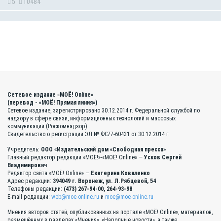
5
10484
Сетевое издание «МОЁ! Online»
(перевод - «МОЁ! Прямая линия»)
Сетевое издание, зарегистрировано 30.12.2014 г. Федеральной службой по
надзору в сфере связи, информационных технологий и массовых
коммуникаций (Роскомнадзор)
Свидетельство о регистрации ЭЛ № ФС77-60431 от 30.12.2014 г.
Учредитель:
ООО «Издательский дом «Свободная пресса»
Главный редактор редакции «МОЁ!»-«МОЁ! Online» —
Усков Сергей
Владимирович
Редактор сайта «МОЁ! Online» —
Екатерина Коваленко
Адрес редакции:
394049 г. Воронеж, ул. Л.Рябцевой, 54
Телефоны редакции:
(473) 267-94-00, 264-93-98
E-mail редакции:
web@moe-online.ru
и
moe@moe-online.ru
Мнения авторов статей, опубликованных на портале «МОЁ! Online», материалов,
размещённых в разделах «Мнения», «Народные новости», а также