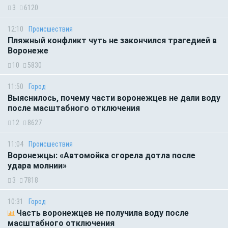
3
6120
12:10
Происшествия
Пляжный конфликт чуть не закончился трагедией в
Воронеже
10
5830
11:50
Город
Выяснилось, почему части воронежцев не дали воду
после масштабного отключения
12
8627
11:04
Происшествия
Воронежцы: «Автомойка сгорела дотла после
удара молнии»
3
7818
10:31
Город
Часть воронежцев не получила воду после
масштабного отключения