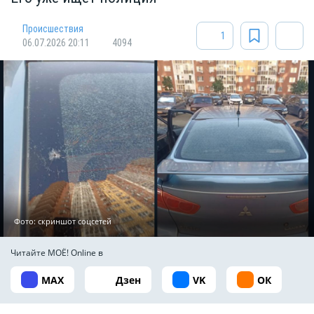
Происшествия
1
06.07.2026 20:11
4094
Фото: скриншот соцсетей
Читайте МОЁ! Online в
MAX
Дзен
VK
ОК