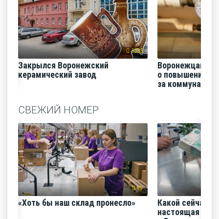
5385
Закрылся Воронежский
Воронежцам на
керамический завод
о повышении п
за коммунальные
СВЕЖИЙ НОМЕР
99
«Хоть бы наш склад пронесло»
Какой сейчас м
настоящая сред