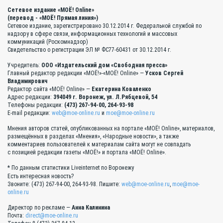
Сетевое издание «МОЁ! Online»
(перевод - «МОЁ! Прямая линия»)
Сетевое издание, зарегистрировано 30.12.2014 г. Федеральной службой по
надзору в сфере связи, информационных технологий и массовых
коммуникаций (Роскомнадзор)
Свидетельство о регистрации ЭЛ № ФС77-60431 от 30.12.2014 г.
Учредитель:
ООО «Издательский дом «Свободная пресса»
Главный редактор редакции «МОЁ!»-«МОЁ! Online» —
Усков Сергей
Владимирович
Редактор сайта «МОЁ! Online» —
Екатерина Коваленко
Адрес редакции:
394049 г. Воронеж, ул. Л.Рябцевой, 54
Телефоны редакции:
(473) 267-94-00, 264-93-98
E-mail редакции:
web@moe-online.ru
и
moe@moe-online.ru
Мнения авторов статей, опубликованных на портале «МОЁ! Online», материалов,
размещённых в разделах «Мнения», «Народные новости», а также
комментариев пользователей к материалам сайта могут не совпадать
с позицией редакции газеты «МОЁ!» и портала «МОЁ! Online».
* По данным статистики Liveinternet по Воронежу
Есть интересная новость?
Звоните: (473) 267-94-00, 264-93-98. Пишите:
web@moe-online.ru
,
moe@moe-
online.ru
Директор по рекламе —
Анна Калинина
Почта:
direct@moe-online.ru