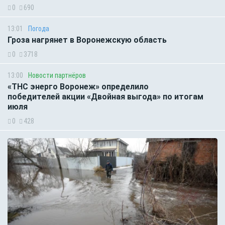
0
690
13:01
Погода
Гроза нагрянет в Воронежскую область
0
3718
13:00
Новости партнёров
«ТНС энерго Воронеж» определило
победителей акции «Двойная выгода» по итогам
июля
0
428