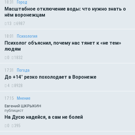
18:31
Город
Масштабное отключение воды: что нужно знать о
нём воронежцам
13
6987
18:01
Психология
Психолог объяснил, почему нас тянет к «не тем»
людям
0
1832
17:31
Погода
До +14° резко похолодает в Воронеже
4
8928
17:15
Мнение
Евгений ШКРЫКИН
публицист
На Дусю надейся, а сам не болей
0
395