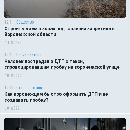
12:31
Общество
Строить дома в зонах подтопления запретили в
Воронежской области
4
1541
12:01
Происшествия
Человек пострадал в ДТП с такси,
спровоцировавшим пробку на воронежской улице
0
1567
12:00
От первого лица
Как воронежцам быстро оформить ДТП и не
создавать пробку?
0
588