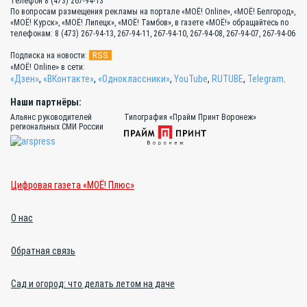
Телефон 8 (473) 267-94-13
По вопросам размещения рекламы на портале «МОЁ! Online», «МОЁ! Белгород»,
«МОЁ! Курск», «МОЁ! Липецк», «МОЁ! Тамбов», в газете «МОЁ!» обращайтесь по
телефонам: 8 (473) 267-94-13, 267-94-11, 267-94-10, 267-94-08, 267-94-07, 267-94-06
RSS
Подписка на новости:
«МОЁ! Online» в сети:
«Дзен»
,
«ВКонтакте»
,
«Одноклассники»
,
YouTube
,
RUTUBE
,
Telegram
.
Наши партнёры:
Альянс руководителей
Типография «Прайм Принт Воронеж»
региональных СМИ России
Цифровая газета «МОЁ! Плюс»
О нас
Обратная связь
Сад и огород: что делать летом на даче