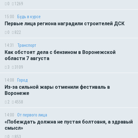
0
1269
15:00
Будь в курсе
Первые лица региона наградили строителей ДСК
0
822
14:31
Транспорт
Как обстоят дела с бензином в Воронежской
области 7 августа
3
3109
14:08
Город
Из-за сильной жары отменили фестиваль в
Воронеже
2
4558
14:00
От первого лица
«Побеждать должна не пустая болтовня, а здравый
смысл»
0
853