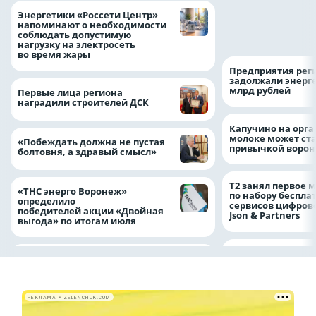
Как воронежцам 
Энергетики «Россети Центр»
оформить ДТП и н
напоминают о необходимости
пробку?
соблюдать допустимую
нагрузку на электросеть
во время жары
Предприятия рег
задолжали энерг
млрд рублей
Первые лица региона
наградили строителей ДСК
Капучино на орг
молоке может ста
«Побеждать должна не пустая
привычкой воро
болтовня, а здравый смысл»
Т2 занял первое 
«ТНС энерго Воронеж»
по набору беспла
определило
сервисов цифров
победителей акции «Двойная
Json & Partners
выгода» по итогам июля
РЕКЛАМА • ZELENCHUK.COM