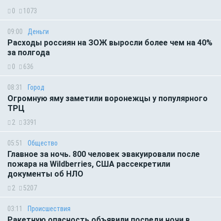
0
1073
09:00
Деньги
Расходы россиян на ЗОЖ выросли более чем на 40%
за полгода
0
636
08:31
Город
Огромную яму заметили воронежцы у популярного
ТРЦ
2
3391
05:51
Общество
Главное за ночь. 800 человек эвакуировали после
пожара на Wildberries, США рассекретили
документы об НЛО
2
5207
03:11
Происшествия
Ракетную опасность объявили посреди ночи в