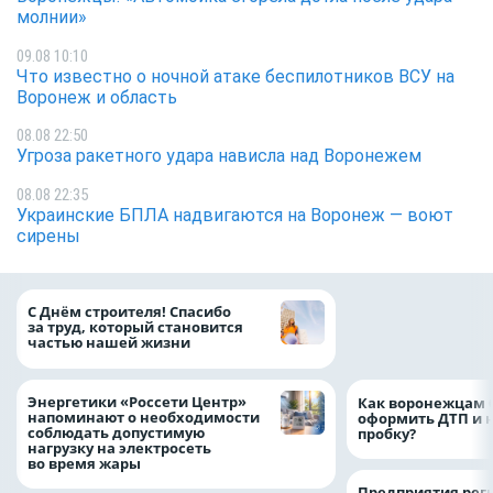
молнии»
09.08 10:10
Что известно о ночной атаке беспилотников ВСУ на
Воронеж и область
08.08 22:50
Угроза ракетного удара нависла над Воронежем
08.08 22:35
Украинские БПЛА надвигаются на Воронеж — воют
сирены
«ТНС энерго Вор
С Днём строителя! Спасибо
определило
за труд, который становится
победителей акц
частью нашей жизни
выгода» по итог
Энергетики «Россети Центр»
Как воронежцам 
напоминают о необходимости
оформить ДТП и н
соблюдать допустимую
пробку?
нагрузку на электросеть
во время жары
Предприятия рег