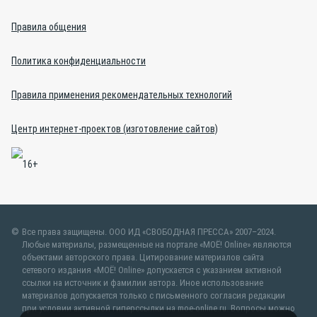
Правила общения
Политика конфиденциальности
Правила применения рекомендательных технологий
Центр интернет-проектов (изготовление сайтов)
Все права защищены. ООО ИД «СВОБОДНАЯ ПРЕССА» 2007–2024.
Любые материалы, размещенные на портале «МОЁ! Online» являются
объектами авторского права. Цитирование материалов сайта
сетевого издания «МОЁ! Online» допускается с указанием активной
ссылки на источник и фамилии автора. Иное использование
материалов допускается только с письменного согласия редакции
при условии активной гиперссылки на moe-online.ru. Вопросы можно