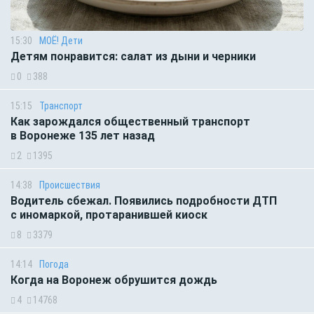
15:30
МОЁ! Дети
Детям понравится: салат из дыни и черники
0
388
15:15
Транспорт
Как зарождался общественный транспорт
в Воронеже 135 лет назад
2
1395
14:38
Происшествия
Водитель сбежал. Появились подробности ДТП
с иномаркой, протаранившей киоск
8
3379
14:14
Погода
Когда на Воронеж обрушится дождь
4
14768