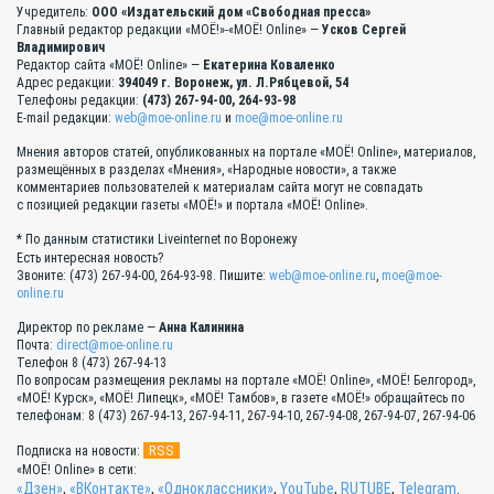
Учредитель:
ООО «Издательский дом «Свободная пресса»
Главный редактор редакции «МОЁ!»-«МОЁ! Online» —
Усков Сергей
Владимирович
Редактор сайта «МОЁ! Online» —
Екатерина Коваленко
Адрес редакции:
394049 г. Воронеж, ул. Л.Рябцевой, 54
Телефоны редакции:
(473) 267-94-00, 264-93-98
E-mail редакции:
web@moe-online.ru
и
moe@moe-online.ru
Мнения авторов статей, опубликованных на портале «МОЁ! Online», материалов,
размещённых в разделах «Мнения», «Народные новости», а также
комментариев пользователей к материалам сайта могут не совпадать
с позицией редакции газеты «МОЁ!» и портала «МОЁ! Online».
* По данным статистики Liveinternet по Воронежу
Есть интересная новость?
Звоните: (473) 267-94-00, 264-93-98. Пишите:
web@moe-online.ru
,
moe@moe-
online.ru
Директор по рекламе —
Анна Калинина
Почта:
direct@moe-online.ru
Телефон 8 (473) 267-94-13
По вопросам размещения рекламы на портале «МОЁ! Online», «МОЁ! Белгород»,
«МОЁ! Курск», «МОЁ! Липецк», «МОЁ! Тамбов», в газете «МОЁ!» обращайтесь по
телефонам: 8 (473) 267-94-13, 267-94-11, 267-94-10, 267-94-08, 267-94-07, 267-94-06
RSS
Подписка на новости:
«МОЁ! Online» в сети:
«Дзен»
,
«ВКонтакте»
,
«Одноклассники»
,
YouTube
,
RUTUBE
,
Telegram
.