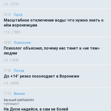
0
2773
18:31
Город
Масштабное отключение воды: что нужно знать о
нём воронежцам
13
7005
18:01
Психология
Психолог объяснил, почему нас тянет к «не тем»
людям
0
1842
17:31
Погода
До +14° резко похолодает в Воронеже
4
8958
17:15
Мнение
Евгений ШКРЫКИН
публицист
На Дусю надейся, а сам не болей