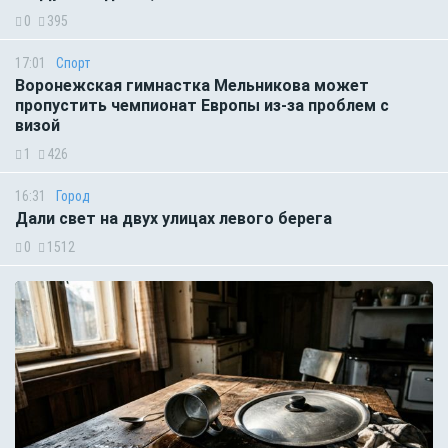
0
395
17:01
Спорт
Воронежская гимнастка Мельникова может
пропустить чемпионат Европы из-за проблем с
визой
1
426
16:31
Город
Дали свет на двух улицах левого берега
0
1512