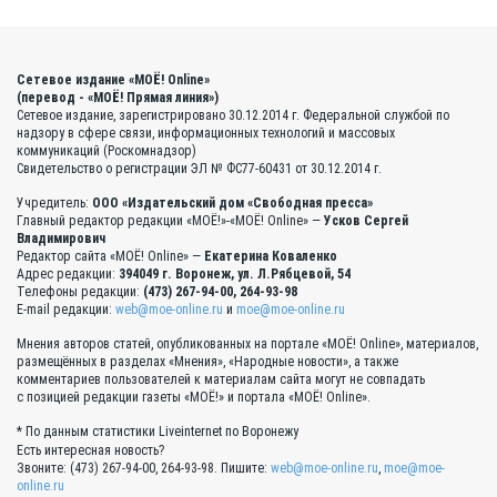
Сетевое издание «МОЁ! Online»
(перевод - «МОЁ! Прямая линия»)
Сетевое издание, зарегистрировано 30.12.2014 г. Федеральной службой по
надзору в сфере связи, информационных технологий и массовых
коммуникаций (Роскомнадзор)
Свидетельство о регистрации ЭЛ № ФС77-60431 от 30.12.2014 г.
Учредитель:
ООО «Издательский дом «Свободная пресса»
Главный редактор редакции «МОЁ!»-«МОЁ! Online» —
Усков Сергей
Владимирович
Редактор сайта «МОЁ! Online» —
Екатерина Коваленко
Адрес редакции:
394049 г. Воронеж, ул. Л.Рябцевой, 54
Телефоны редакции:
(473) 267-94-00, 264-93-98
E-mail редакции:
web@moe-online.ru
и
moe@moe-online.ru
Мнения авторов статей, опубликованных на портале «МОЁ! Online», материалов,
размещённых в разделах «Мнения», «Народные новости», а также
комментариев пользователей к материалам сайта могут не совпадать
с позицией редакции газеты «МОЁ!» и портала «МОЁ! Online».
* По данным статистики Liveinternet по Воронежу
Есть интересная новость?
Звоните: (473) 267-94-00, 264-93-98. Пишите:
web@moe-online.ru
,
moe@moe-
online.ru