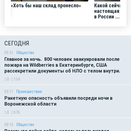
«Хоть бы наш склад пронесло»
Какой сейчас м
настоящая сред
в России ...
СЕГОДНЯ
05:51
Общество
Главное за ночь. 800 человек эвакуировали после
пожара на Wildberries в Екатеринбурге, США
рассекретили документы об НЛО с телом внутри.
0
154
03:11
Происшествия
Ракетную опасность объявили посреди ночи в
Воронежской области
0
676
00:16
Общество