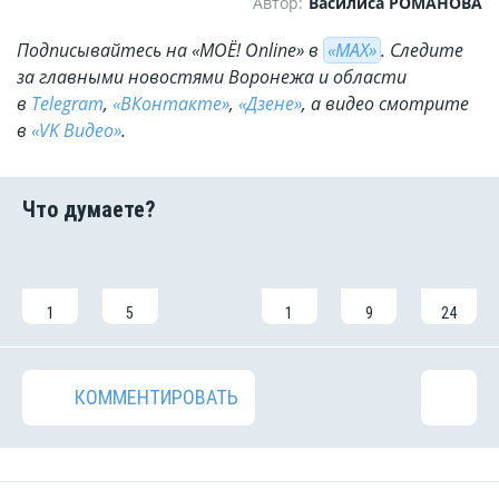
Автор:
Василиса РОМАНОВА
Подписывайтесь на «МОЁ! Online» в
«МАХ»
. Cледите
за главными новостями Воронежа и области
в
Telegram
,
«ВКонтакте»
,
«Дзене»
, а видео смотрите
в
«VK Видео»
.
1
5
1
9
24
КОММЕНТИРОВАТЬ