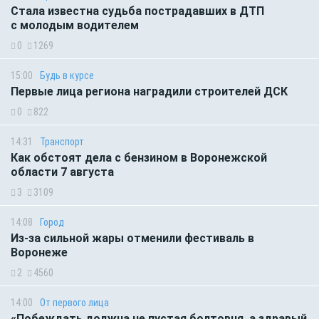
Стала известна судьба пострадавших в ДТП
с молодым водителем
0
1269
15:00
Будь в курсе
Первые лица региона наградили строителей ДСК
0
822
14:31
Транспорт
Как обстоят дела с бензином в Воронежской
области 7 августа
3
3109
14:08
Город
Из-за сильной жары отменили фестиваль в
Воронеже
2
4560
14:00
От первого лица
«Побеждать должна не пустая болтовня, а здравый