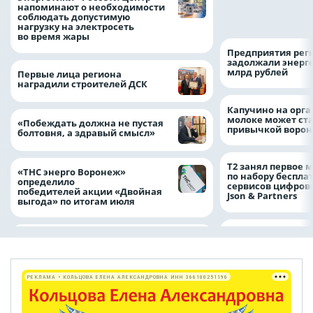
оформить ДТП и н
напоминают о необходимости
пробку?
соблюдать допустимую
нагрузку на электросеть
во время жары
Предприятия рег
задолжали энерг
млрд рублей
Первые лица региона
наградили строителей ДСК
Капучино на орг
молоке может ста
«Побеждать должна не пустая
привычкой воро
болтовня, а здравый смысл»
Т2 занял первое 
«ТНС энерго Воронеж»
по набору беспла
определило
сервисов цифров
победителей акции «Двойная
Json & Partners
выгода» по итогам июля
РЕКЛАМА • КОЛЬЦОВА ЕЛЕНА АЛЕКСАНДРОВНА ИНН 366100251196