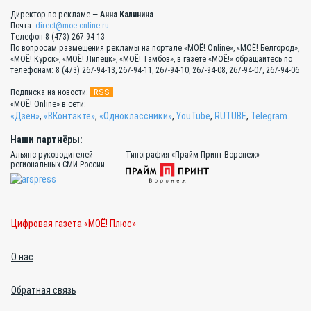
Директор по рекламе —
Анна Калинина
Почта:
direct@moe-online.ru
Телефон 8 (473) 267-94-13
По вопросам размещения рекламы на портале «МОЁ! Online», «МОЁ! Белгород»,
«МОЁ! Курск», «МОЁ! Липецк», «МОЁ! Тамбов», в газете «МОЁ!» обращайтесь по
телефонам: 8 (473) 267-94-13, 267-94-11, 267-94-10, 267-94-08, 267-94-07, 267-94-06
RSS
Подписка на новости:
«МОЁ! Online» в сети:
«Дзен»
,
«ВКонтакте»
,
«Одноклассники»
,
YouTube
,
RUTUBE
,
Telegram
.
Наши партнёры:
Альянс руководителей
Типография «Прайм Принт Воронеж»
региональных СМИ России
Цифровая газета «МОЁ! Плюс»
О нас
Обратная связь