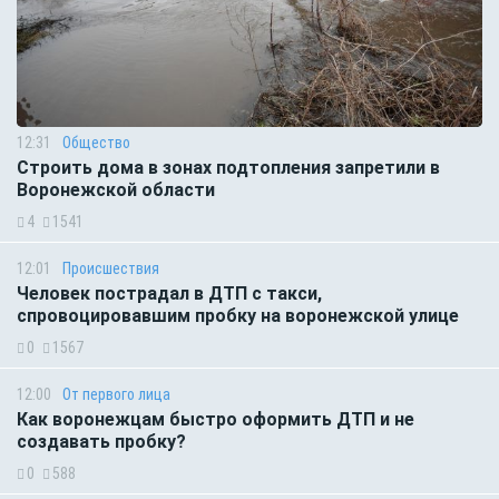
12:31
Общество
Строить дома в зонах подтопления запретили в
Воронежской области
4
1541
12:01
Происшествия
Человек пострадал в ДТП с такси,
спровоцировавшим пробку на воронежской улице
0
1567
12:00
От первого лица
Как воронежцам быстро оформить ДТП и не
создавать пробку?
0
588