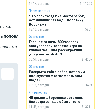
14:14, сегодня
1
11208
Происшествия
Что происходит на месте работ,
оставивших без воды половину
Воронежа
хники.
13:10, сегодня
1
5851
та ПОПОВА
Общество
Главное за ночь. 800 человек
Воронежа
эвакуировали после пожара на
Wildberries, США рассекретили
документы об НЛО
05:51, сегодня
2
4566
Общество
Раскрыта тайна сайта, которым
пользуются многие миллионы
людей
00:16, сегодня
1
3499
Я – репортёр
40 домов в Воронеже остались
без воды раньше обещанного
11:48, сегодня
6
3211