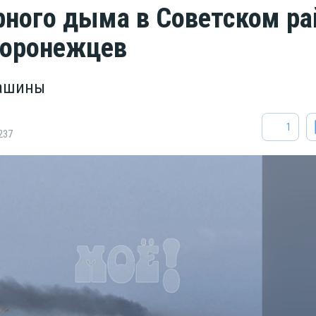
рного дыма в Советском ра
воронежцев
машины
1
237