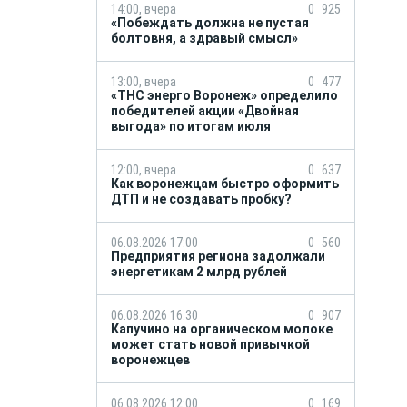
14:00, вчера
0
925
«Побеждать должна не пустая
болтовня, а здравый смысл»
13:00, вчера
0
477
«ТНС энерго Воронеж» определило
победителей акции «Двойная
выгода» по итогам июля
12:00, вчера
0
637
Как воронежцам быстро оформить
ДТП и не создавать пробку?
06.08.2026 17:00
0
560
Предприятия региона задолжали
энергетикам 2 млрд рублей
06.08.2026 16:30
0
907
Капучино на органическом молоке
может стать новой привычкой
воронежцев
06.08.2026 12:00
0
169