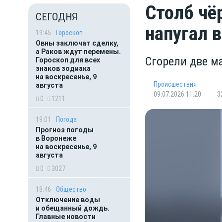
Столб чё
СЕГОДНЯ
напугал 
19:45
Гороскоп
Овны заключат сделку,
а Раков ждут перемены.
Сгорели две 
Гороскоп для всех
знаков зодиака
на воскресенье, 9
Происшествия
августа
09.07.2026 11:20
3
0
1211
19:01
Погода
Прогноз погоды
в Воронеже
на воскресенье, 9
августа
0
3027
18:46
Общество
Отключение воды
и обещанный дождь.
Главные новости