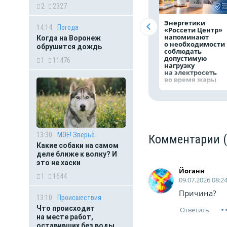
2
2327
Энергетики
14:14
Погода
«Россети Центр»
напоминают
Когда на Воронеж
о необходимости
обрушится дождь
соблюдать
допустимую
1
11476
нагрузку
на электросеть
во время жары
13:30
МОЁ! Зверьё
Комментарии
Какие собаки на самом
деле ближе к волку? И
это не хаски
Йоганн
1
1644
09.07.2026 08:2
Причина?
13:10
Происшествия
Что происходит
на месте работ,
оставивших без воды