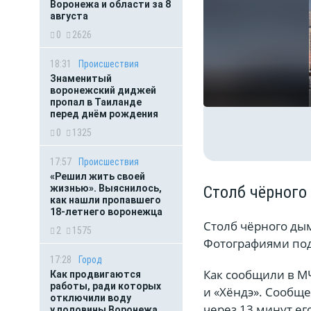
Воронежа и области за 8
августа
0
2626
18:31
Происшествия
Знаменитый
воронежский диджей
пропал в Таиланде
перед днём рождения
0
1325
17:57
Происшествия
«Решил жить своей
Столб чёрного
жизнью». Выяснилось,
как нашли пропавшего
18-летнего воронежца
Столб чёрного ды
2
1575
Фотографиями под
17:28
Город
Как сообщили в МЧ
Как продвигаются
работы, ради которых
и «Хёндэ». Сообще
отключили воду
через 13 минут ег
у половины Воронежа