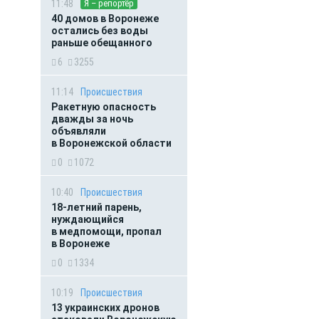
11:48
Я – репортёр
40 домов в Воронеже
остались без воды
раньше обещанного
6
3255
11:14
Происшествия
Ракетную опасность
дважды за ночь
объявляли
в Воронежской области
0
1072
10:40
Происшествия
18-летний парень,
нуждающийся
в медпомощи, пропал
в Воронеже
0
1334
10:19
Происшествия
13 украинских дронов