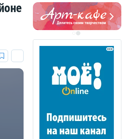
йоне
ЭТО БЫЛО В АФГАН
Книга памяти воронежских
воинов-интернационалистов