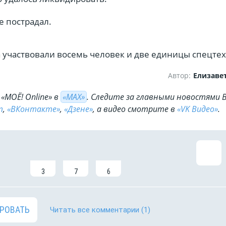
е пострадал.
 участвовали восемь человек и две единицы спецте
Автор:
Елизаве
«МОЁ! Online» в
«МАХ»
. Cледите за главными новостями 
m
,
«ВКонтакте»
,
«Дзене»
, а видео смотрите в
«VK Видео»
.
3
7
6
РОВАТЬ
Читать все комментарии
(1)