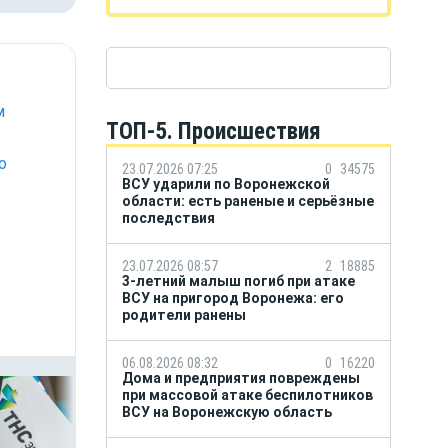
м
ТОП-5. Происшествия
о
23.07.2026 07:25
0
34575
ВСУ ударили по Воронежской
области: есть раненые и серьёзные
последствия
23.07.2026 08:57
2
18885
3-летний малыш погиб при атаке
ВСУ на пригород Воронежа: его
родители ранены
06.08.2026 08:32
0
16220
Дома и предприятия повреждены
при массовой атаке беспилотников
ВСУ на Воронежскую область