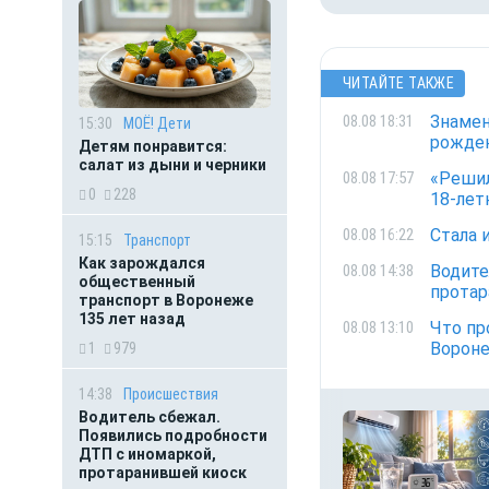
ЧИТАЙТЕ ТАКЖЕ
Знамен
08.08 18:31
15:30
МОЁ! Дети
рожде
Детям понравится:
салат из дыни и черники
«Решил
08.08 17:57
0
228
18-лет
Стала 
08.08 16:22
15:15
Транспорт
Как зарождался
Водите
08.08 14:38
общественный
протар
транспорт в Воронеже
135 лет назад
Что пр
08.08 13:10
Ворон
1
979
14:38
Происшествия
Водитель сбежал.
Появились подробности
ДТП с иномаркой,
протаранившей киоск