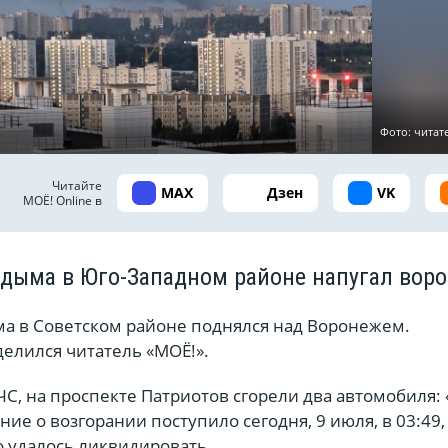
Фото: читат
Читайте
MAX
Дзен
VK
МОЁ! Online в
 дыма в Юго-Западном районе напугал вор
ма в Советском районе поднялся над Воронежем.
елился читатель «МОЁ!».
С, на проспекте Патриотов сгорели два автомобиля: 
ние о возгорании поступило сегодня, 9 июля, в 03:49,
о удалось ликвидировать.