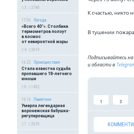
3
2740
К счастью, никто н
17:05
Погода
«Всего 40°». Столбики
В тушении пожара
термометров ползут
в космос
от невероятной жары
4
2619
Подписывайтесь на 
16:22
Происшествия
и области в
Telegra
Стала известна судьба
пропавшего 18-летнего
юноши
0
1452
16:16
Памятное
1
3
Умерла легендарная
воронежская бабушка-
регулировщица
КОММЕНТИ
1
2635