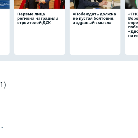
Первые лица
«Побеждать должна
«ТНС
региона наградили
не пустая болтовня,
Вор
строителей ДСК
а здравый смысл»
опр
побе
«Дв
по и
(1)
4