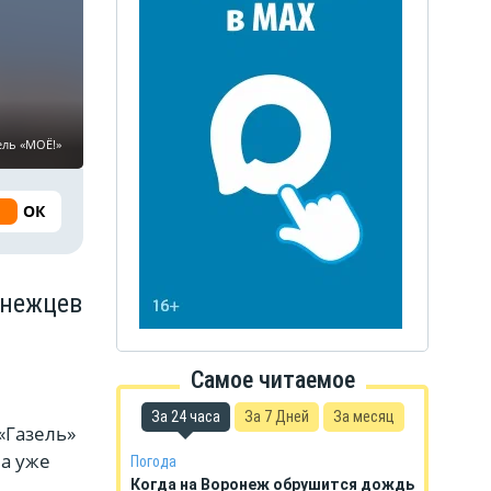
ель «МОЁ!»
ОК
онежцев
Самое читаемое
За 24 часа
За 7 Дней
За месяц
«Газель»
 а уже
Погода
Когда на Воронеж обрушится дождь