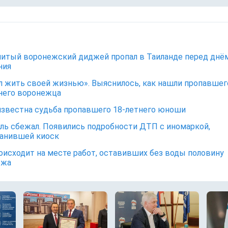
итый воронежский диджей пропал в Таиланде перед днё
ния
 жить своей жизнью». Выяснилось, как нашли пропавшег
него воронежца
известна судьба пропавшего 18-летнего юноши
ль сбежал. Появились подробности ДТП с иномаркой,
анившей киоск
оисходит на месте работ, оставивших без воды половину
ежа