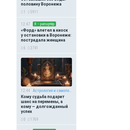
половину Воронежа
1
5911
12:47
Я – репортёр
«Форд» влетел в киоск
у остановки в Воронеже:
пострадала женщина
6
2741
12:44
Астрология и самопознание
Кому судьба подарит
шанс на перемены, а
кому — долгожданный
успех
0
1769