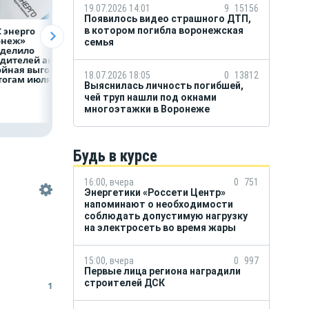
19.07.2026 14:01
9
15156
Появилось видео страшного ДТП,
 энерго
Как воронежцам
Предприятия
в котором погибла воронежская
онеж»
быстро оформить
региона задолжа
семья
еделило
ДТП и не создавать
энергетикам 2 м
дителей акции
пробку?
рублей
ойная выгода»
18.07.2026 18:05
0
13812
тогам июля
Выяснилась личность погибшей,
чей труп нашли под окнами
многоэтажки в Воронеже
Будь в курсе
16:00, вчера
0
751
Энергетики «Россети Центр»
напоминают о необходимости
соблюдать допустимую нагрузку
на электросеть во время жары
15:00, вчера
0
997
Первые лица региона наградили
строителей ДСК
1