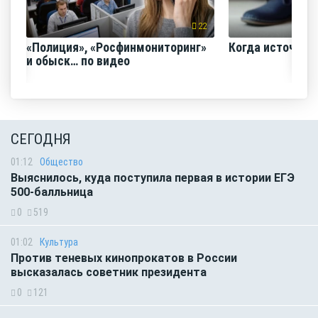
22
«Полиция», «Росфинмониторинг»
Когда источник 
и обыск… по видео
СЕГОДНЯ
01:12
Общество
Выяснилось, куда поступила первая в истории ЕГЭ
500-балльница
0
519
01:02
Культура
Против теневых кинопрокатов в России
высказалась советник президента
0
121