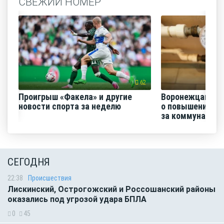
СВЕЖИЙ НОМЕР
62
Проигрыш «Факела» и другие
Воронежцам на
новости спорта за неделю
о повышении п
за коммунальные
СЕГОДНЯ
22:38
Происшествия
Лискинский, Острогожский и Россошанский районы
оказались под угрозой удара БПЛА
0
45