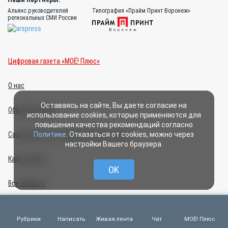
Альянс руководителей
Типография «Прайм Принт Воронеж»
региональных СМИ России
Цифровая газета «МОЁ! Плюс»
О нас
Оставаясь на сайте, Вы даете согласие на
Обратная связь
использование cookies, которые применяются для
повышения качества рекомендаций согласно
Политике
. Отказаться от cookies, можно через
Сад и огород: что делать летом на даче
настройки Вашего браузера.
Карта сайта
OK
Все новости
Прайс-лист на политическую агитацию 2026 г.
Рубрики
Написать
Живая лента
Чат
МОЁ! Плюс