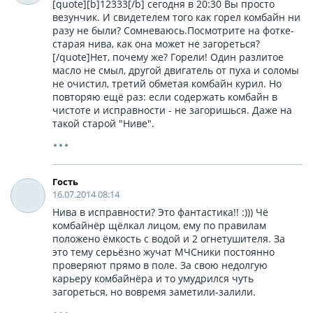
[quote][b]12333[/b] сегодня в 20:30 Вы просто
везунчик. И свидетелем того как горел комбайн ни
разу не были? Сомневаюсь.Посмотрите на фотке-
старая нива, как она может не загореться?
[/quote]Нет, почему же? Горели! Один разлитое
масло не смыл, другой двигатель от пуха и соломы
не очистил, третий обметая комбайн курил. Но
повторяю ещё раз: если содержать комбайн в
чистоте и исправности - не загоришься. Даже на
такой старой "Ниве".
Гость
16.07.2014 08:14
Нива в исправности? Это фантастика!! :))) Чё
комбайнёр щёлкал лицом, ему по правилам
положено ёмкость с водой и 2 огнетушителя. За
это тему серьёзно жучат МЧСники постоянно
проверяют прямо в поле. За свою недолгую
карьеру комбайнёра и то умудрился чуть
загореться, но вовремя заметили-залили.