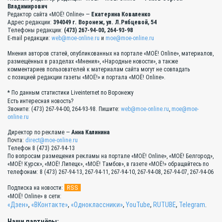
Владимирович
Редактор сайта «МОЁ! Online» —
Екатерина Коваленко
Адрес редакции:
394049 г. Воронеж, ул. Л.Рябцевой, 54
Телефоны редакции:
(473) 267-94-00, 264-93-98
E-mail редакции:
web@moe-online.ru
и
moe@moe-online.ru
Мнения авторов статей, опубликованных на портале «МОЁ! Online», материалов,
размещённых в разделах «Мнения», «Народные новости», а также
комментариев пользователей к материалам сайта могут не совпадать
с позицией редакции газеты «МОЁ!» и портала «МОЁ! Online».
* По данным статистики Liveinternet по Воронежу
Есть интересная новость?
Звоните: (473) 267-94-00, 264-93-98. Пишите:
web@moe-online.ru
,
moe@moe-
online.ru
Директор по рекламе —
Анна Калинина
Почта:
direct@moe-online.ru
Телефон 8 (473) 267-94-13
По вопросам размещения рекламы на портале «МОЁ! Online», «МОЁ! Белгород»,
«МОЁ! Курск», «МОЁ! Липецк», «МОЁ! Тамбов», в газете «МОЁ!» обращайтесь по
телефонам: 8 (473) 267-94-13, 267-94-11, 267-94-10, 267-94-08, 267-94-07, 267-94-06
RSS
Подписка на новости:
«МОЁ! Online» в сети:
«Дзен»
,
«ВКонтакте»
,
«Одноклассники»
,
YouTube
,
RUTUBE
,
Telegram
.
Наши партнёры: