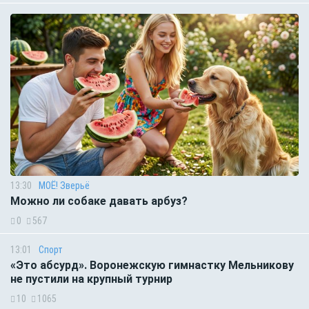
13:30
МОЁ! Зверьё
Можно ли собаке давать арбуз?
0
567
13:01
Спорт
«Это абсурд». Воронежскую гимнастку Мельникову
не пустили на крупный турнир
10
1065