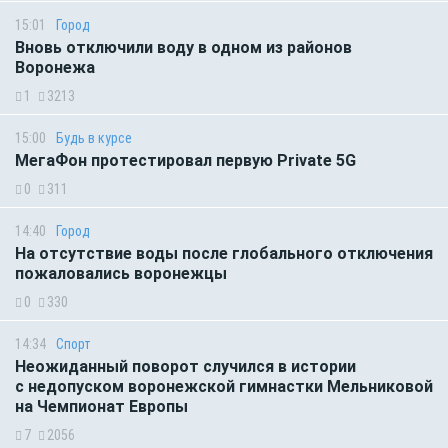
15:01
Город
Вновь отключили воду в одном из районов
Воронежа
1
3213
15:00
Будь в курсе
МегаФон протестировал первую Private 5G
0
311
14:40
Город
На отсутствие воды после глобального отключения
пожаловались воронежцы
0
330
14:34
Спорт
Неожиданный поворот случился в истории
с недопуском воронежской гимнастки Мельниковой
на Чемпионат Европы
7
2056