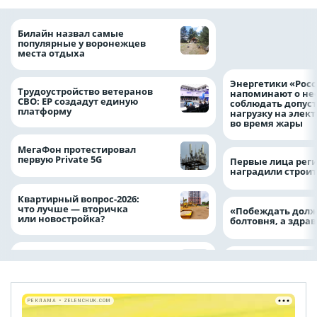
С Днём строителя
Билайн назвал самые
за труд, который
популярные у воронежцев
частью нашей ж
места отдыха
Энергетики «Росс
Трудоустройство ветеранов
напоминают о не
СВО: ЕР создадут единую
соблюдать допус
платформу
нагрузку на элек
во время жары
МегаФон протестировал
первую Private 5G
Первые лица рег
наградили строи
Квартирный вопрос-2026:
что лучше — вторичка
«Побеждать долж
или новостройка?
болтовня, а здр
РЕКЛАМА • ZELENCHUK.COM