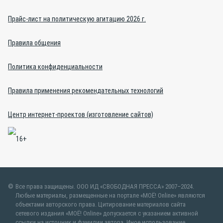
Прайс-лист на политическую агитацию 2026 г.
Правила общения
Политика конфиденциальности
Правила применения рекомендательных технологий
Центр интернет-проектов (изготовление сайтов)
Все права защищены. ООО ИД «СВОБОДНАЯ ПРЕССА» 2007–2024.
Любые материалы, размещенные на портале «МОЁ! Online» являются
объектами авторского права. Цитирование материалов сайта
сетевого издания «МОЁ! Online» допускается с указанием активной
ссылки на источник и фамилии автора. Иное использование