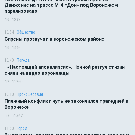
Движение на трассе М-4 «Дон» под Воронежем
парализовано
0
298
12:54
Общество
Сирены прозвучат в воронежском районе
0
446
12:40
Погода
«Настоящий апокалипсис». Ночной разгул стихии
сняли на видео воронежцы
2
1260
12:10
Происшествия
Пляжный конфликт чуть не закончился трагедией в
Воронеже
7
1567
11:50
Город