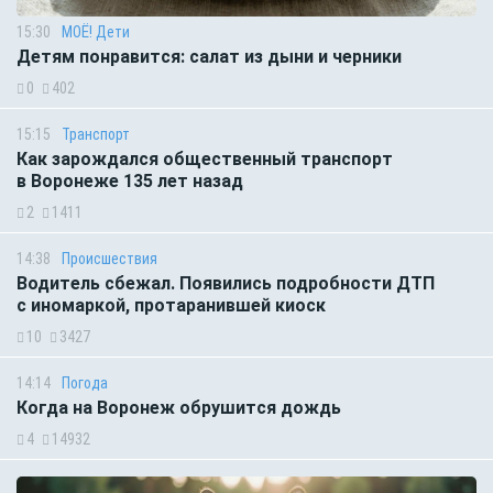
15:30
МОЁ! Дети
Детям понравится: салат из дыни и черники
0
402
15:15
Транспорт
Как зарождался общественный транспорт
в Воронеже 135 лет назад
2
1411
14:38
Происшествия
Водитель сбежал. Появились подробности ДТП
с иномаркой, протаранившей киоск
10
3427
14:14
Погода
Когда на Воронеж обрушится дождь
4
14932