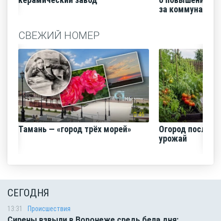
за коммунальные
СВЕЖИЙ НОМЕР
46
Тамань — «город трёх морей»
Огород после ли
урожай
СЕГОДНЯ
13:31
Происшествия
Сирены взвыли в Воронеже средь бела дня: