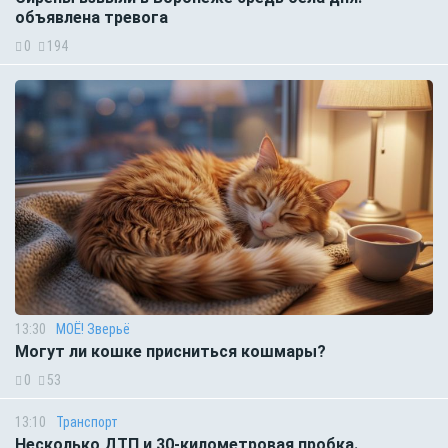
объявлена тревога
0
194
13:30
МОЁ! Зверьё
Могут ли кошке присниться кошмары?
0
53
13:10
Транспорт
Несколько ДТП и 30-километровая пробка.