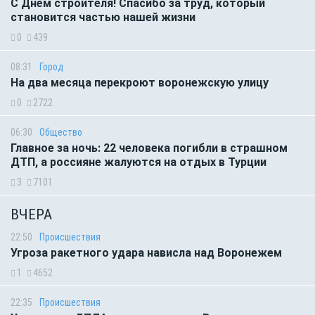
С Днём строителя! Спасибо за труд, который
становится частью нашей жизни
0
439
08:31
Город
На два месяца перекроют воронежскую улицу
0
2722
06:30
Общество
Главное за ночь: 22 человека погибли в страшном
ДТП, а россияне жалуются на отдых в Турции
3
7101
ВЧЕРА
22:50
Происшествия
Угроза ракетного удара нависла над Воронежем
1
4652
22:35
Происшествия