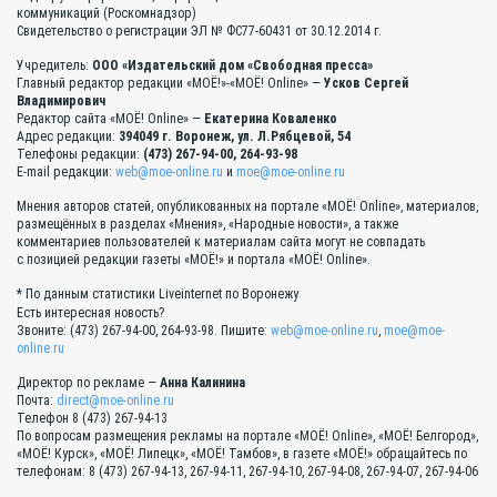
коммуникаций (Роскомнадзор)
Свидетельство о регистрации ЭЛ № ФС77-60431 от 30.12.2014 г.
Учредитель:
ООО «Издательский дом «Свободная пресса»
Главный редактор редакции «МОЁ!»-«МОЁ! Online» —
Усков Сергей
Владимирович
Редактор сайта «МОЁ! Online» —
Екатерина Коваленко
Адрес редакции:
394049 г. Воронеж, ул. Л.Рябцевой, 54
Телефоны редакции:
(473) 267-94-00, 264-93-98
E-mail редакции:
web@moe-online.ru
и
moe@moe-online.ru
Мнения авторов статей, опубликованных на портале «МОЁ! Online», материалов,
размещённых в разделах «Мнения», «Народные новости», а также
комментариев пользователей к материалам сайта могут не совпадать
с позицией редакции газеты «МОЁ!» и портала «МОЁ! Online».
* По данным статистики Liveinternet по Воронежу
Есть интересная новость?
Звоните: (473) 267-94-00, 264-93-98. Пишите:
web@moe-online.ru
,
moe@moe-
online.ru
Директор по рекламе —
Анна Калинина
Почта:
direct@moe-online.ru
Телефон 8 (473) 267-94-13
По вопросам размещения рекламы на портале «МОЁ! Online», «МОЁ! Белгород»,
«МОЁ! Курск», «МОЁ! Липецк», «МОЁ! Тамбов», в газете «МОЁ!» обращайтесь по
телефонам: 8 (473) 267-94-13, 267-94-11, 267-94-10, 267-94-08, 267-94-07, 267-94-06