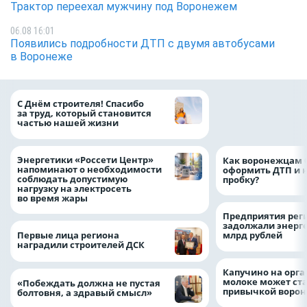
Трактор переехал мужчину под Воронежем
06.08 16:01
Появились подробности ДТП с двумя автобусами
в Воронеже
«ТНС энерго Вор
С Днём строителя! Спасибо
определило
за труд, который становится
победителей акц
частью нашей жизни
выгода» по итог
Энергетики «Россети Центр»
Как воронежцам 
напоминают о необходимости
оформить ДТП и н
соблюдать допустимую
пробку?
нагрузку на электросеть
во время жары
Предприятия рег
задолжали энерг
Первые лица региона
млрд рублей
наградили строителей ДСК
Капучино на орг
молоке может ста
«Побеждать должна не пустая
привычкой воро
болтовня, а здравый смысл»