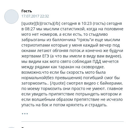
Гость
17.07.2017 22:32
[quote][b](гость)[/b] сегодня в 10:23 (гость) сегодня
в 08:27 мы мыслим статистикой, когда на половине
мото нет номеров, а если есть, то стыдливо
забрызганы из баллончика "грязь"и еще мыслим
стериотипами которые у меня каждый вечер под
окнами летают обгоняя поток.и конечно же будучи
жертвами ЕГЭ (а что вы имели в виду вам виднее),
мы видим как мото свято соблюдая ПДД мечется
между рядами как таракан на сковородке.
возможно,что если бы скорость мото была
нормальной(без превышения) погибший смог бы
затормозить.. [/quote] смотрел видео с байкерами,
по моему тормозить они просто не умеют. главное
если увидеть припятствие потрындеть мотором и
если волшебным образом препятствие не исчезло
упасть на бок и потом кряхтеть и страдать.