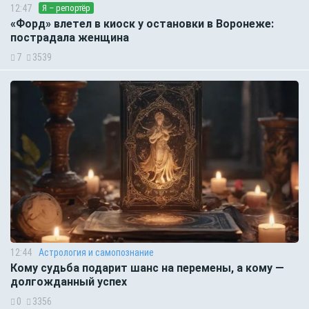
12:47
Я – репортёр
«Форд» влетел в киоск у остановки в Воронеже:
пострадала женщина
7
3539
12:44
Астрология и самопознание
Кому судьба подарит шанс на перемены, а кому —
долгожданный успех
0
3356