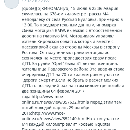
17.07.2017 23:27
[quote][b]КИНОМАН[/b] 15 июля в 23:36 Авария
случилась на 678-ом километре трассы М4
неподалёку от села Русская Буйловка, примерно в
13:00.По предварительным данным, иномарка
сбила мотоцикл BMW‎, выезжая с второстепенной
дороги на главную М4. Мотоциклом управлял
житель Кировской области, который вместе с
пассажиркой ехал со стороны Москвы в сторону
Ростова. От полученных травм мотоциклист
скончался на месте происшествия сразу после
ДТП. За рулём "Opel" была 41-летняя женщина,
жительница Павловского района.Эта авария стала
очередным ДТП на 70-ти километровом участке
"дороги смерти".Если не брать в расчёт мелких
ДТП, то последний раз на этом километре погибли
две женщины 04 февраля 2017
года:http://www.moe-
online.ru/news/view/357632.htmlа перед этим там
погиб молодой парень 29 октября
2016:http://www.moe-
online.ru/news/view/352140.htmlНа этом участке
М4 каждый километр залит кровью.[/quote]
Потому что дорога в две полосы,а поток машин