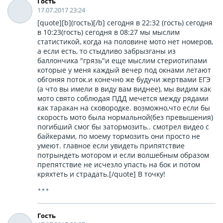
Гость
17.07.2017 23:24
[quote][b](гость)[/b] сегодня в 22:32 (гость) сегодня
в 10:23(гость) сегодня в 08:27 мы мыслим
статистикой, когда на половине мото нет номеров,
а если есть, то стыдливо забрызганы из
баллончика "грязь"и еще мыслим стериотипами
которые у меня каждый вечер под окнами летают
обгоняя поток.и конечно же будучи жертвами ЕГЭ
(а что вы имели в виду вам виднее), мы видим как
мото свято соблюдая ПДД мечется между рядами
как таракан на сковородке. возможно,что если бы
скорость мото была нормальной(без превышения)
погибший смог бы затормозить.. смотрел видео с
байкерами, по моему тормозить они просто не
умеют. главное если увидеть припятствие
потрындеть мотором и если волшебным образом
препятствие не исчезло упасть на бок и потом
кряхтеть и страдать.[/quote] В точку!
Гость