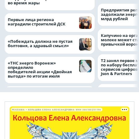
во время жары
Предприятия рег
задолжали энерг
млрд рублей
Первые лица региона
наградили строителей ДСК
Капучино на орг
молоке может ста
«Побеждать должна не пустая
привычкой воро
болтовня, а здравый смысл»
Т2 занял первое 
«ТНС энерго Воронеж»
по набору беспла
определило
сервисов цифров
победителей акции «Двойная
Json & Partners
выгода» по итогам июля
РЕКЛАМА • КОЛЬЦОВА ЕЛЕНА АЛЕКСАНДРОВНА ИНН 366100251196