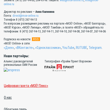
Звоните: (473) 267-94-00, 264-93-98. Пишите:
web@moe-online.ru
,
moe@moe-
online.ru
Директор по рекламе —
Анна Калинина
Почта:
direct@moe-online.ru
Телефон 8 (473) 267-94-13
По вопросам размещения рекламы на портале «МОЁ! Online», «МОЁ! Белгород»,
«МОЁ! Курск», «МОЁ! Липецк», «МОЁ! Тамбов», в газете «МОЁ!» обращайтесь по
телефонам: 8 (473) 267-94-13, 267-94-11, 267-94-10, 267-94-08, 267-94-07, 267-94-06
RSS
Подписка на новости:
«МОЁ! Online» в сети:
«Дзен»
,
«ВКонтакте»
,
«Одноклассники»
,
YouTube
,
RUTUBE
,
Telegram
.
Наши партнёры:
Альянс руководителей
Типография «Прайм Принт Воронеж»
региональных СМИ России
Цифровая газета «МОЁ! Плюс»
О нас
Обратная связь