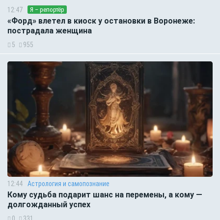
12:47
Я – репортёр
«Форд» влетел в киоск у остановки в Воронеже:
пострадала женщина
5
955
12:44
Астрология и самопознание
Кому судьба подарит шанс на перемены, а кому —
долгожданный успех
0
331