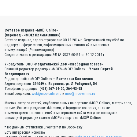
Сетевое издание «МОЁ! Online»
(перевод - «МОЁ! Прямая линия»)
Сетевое издание, зарегистрировано 30.12.2014 г. Федеральной службой по
надзору в сфере связи, информационных технологий и массовых
коммуникаций (Роскомнадзор)
Свидетельство о регистрации ЭЛ № ФС77-60431 от 30.12.2014 г.
Учредитель:
ООО «Издательский дом «Свободная пресса»
Главный редактор редакции «МОЁ!»-«МОЁ! Online» —
Усков Сергей
Владимирович
Редактор сайта «МОЁ! Online» —
Екатерина Коваленко
Адрес редакции:
394049 г. Воронеж, ул. Л.Рябцевой, 54
Телефоны редакции:
(473) 267-94-00, 264-93-98
E-mail редакции:
web@moe-online.ru
и
moe@moe-online.ru
Мнения авторов статей, опубликованных на портале «МОЁ! Online», материалов,
размещённых в разделах «Мнения», «Народные новости», а также
комментариев пользователей к материалам сайта могут не совпадать
с позицией редакции газеты «МОЁ!» и портала «МОЁ! Online».
* По данным статистики Liveinternet по Воронежу
Есть интересная новость?