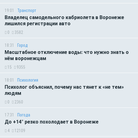
19:01
Транспорт
Владелец самодельного кабриолета в Воронеже
лишился регистрации авто
0
3582
18:31
Город
Масштабное отключение воды: что нужно знать о
нём воронежцам
15
9355
18:01
Психология
Психолог объяснил, почему нас тянет к «не тем»
людям
0
2360
17:31
Погода
До +14° резко похолодает в Воронеже
4
12109