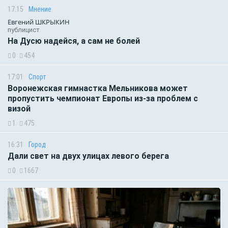
17:15
Мнение
Евгений ШКРЫКИН
публицист
На Дусю надейся, а сам не болей
0
454
17:01
Спорт
Воронежская гимнастка Мельникова может
пропустить чемпионат Европы из-за проблем с
визой
1
475
16:31
Город
Дали свет на двух улицах левого берега
0
1667