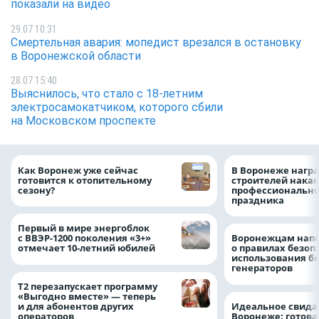
показали на видео
29.07 10:31
Смертельная авария: мопедист врезался в остановку
в Воронежской области
28.07 15:40
Выяснилось, что стало с 18-летним
электросамокатчиком, которого сбили
на Московском проспекте
Как Воронеж уже сейчас
В Воронеже нагр
готовится к отопительному
строителей нака
сезону?
профессионально
праздника
Первый в мире энергоблок
с ВВЭР-1200 поколения «3+»
Воронежцам нап
отмечает 10-летний юбилей
о правилах безоп
использования б
генераторов
Т2 перезапускает программу
«Выгодно вместе» — теперь
и для абонентов других
Идеальное свида
операторов
Воронеже: готова