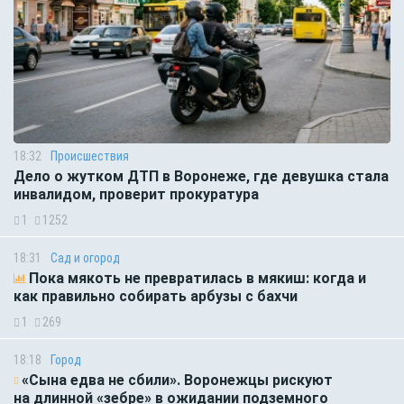
18:32
Происшествия
Дело о жутком ДТП в Воронеже, где девушка стала
инвалидом, проверит прокуратура
1
1252
18:31
Сад и огород
Пока мякоть не превратилась в мякиш: когда и
как правильно собирать арбузы с бахчи
1
269
18:18
Город
«Сына едва не сбили». Воронежцы рискуют
на длинной «зебре» в ожидании подземного