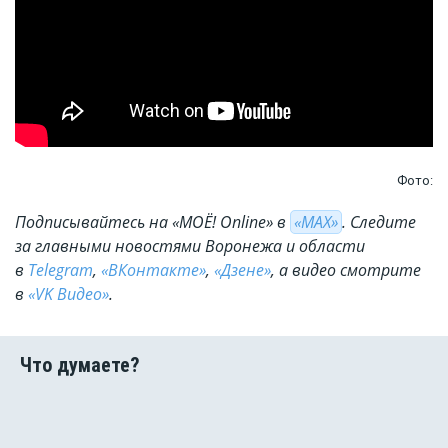
Фото:
Подписывайтесь на «МОЁ! Online» в
«МАХ»
. Cледите
за главными новостями Воронежа и области
в
Telegram
,
«ВКонтакте»
,
«Дзене»
, а видео смотрите
в
«VK Видео»
.