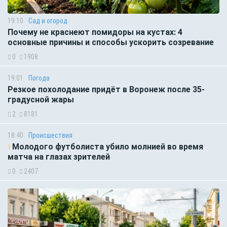
19:10
Сад и огород
Почему не краснеют помидоры на кустах: 4
основные причины и способы ускорить созревание
0
1908
19:01
Погода
Резкое похолодание придёт в Воронеж после 35-
градусной жары
2
8181
18:40
Происшествия
Молодого футболиста убило молнией во время
матча на глазах зрителей
0
2407