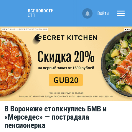
ВСЕ НОВОСТИ
Войти
ДТП
РЕКЛАМА • SECRET-KITCHEN.RU
В Воронеже столкнулись БМВ и
«Мерседес» — пострадала
пенсионерка