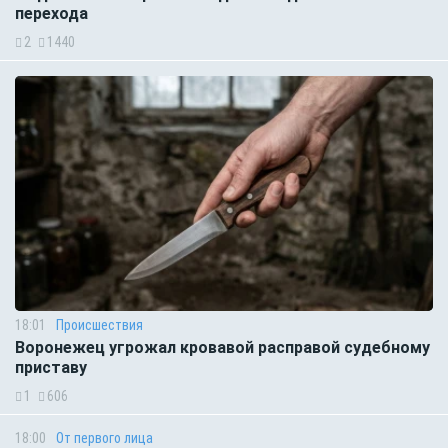
перехода
2
1440
18:01
Происшествия
Воронежец угрожал кровавой расправой судебному
приставу
1
606
18:00
От первого лица