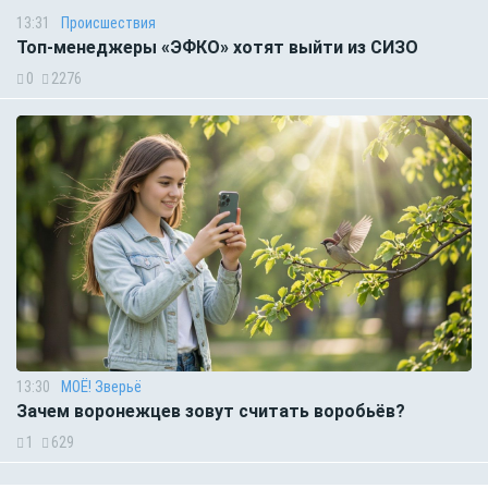
13:31
Происшествия
Топ-менеджеры «ЭФКО» хотят выйти из СИЗО
0
2276
13:30
МОЁ! Зверьё
Зачем воронежцев зовут считать воробьёв?
1
629