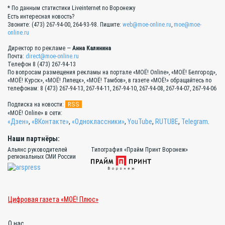
* По данным статистики Liveinternet по Воронежу
Есть интересная новость?
Звоните: (473) 267-94-00, 264-93-98. Пишите:
web@moe-online.ru
,
moe@moe-
online.ru
Директор по рекламе —
Анна Калинина
Почта:
direct@moe-online.ru
Телефон 8 (473) 267-94-13
По вопросам размещения рекламы на портале «МОЁ! Online», «МОЁ! Белгород»,
«МОЁ! Курск», «МОЁ! Липецк», «МОЁ! Тамбов», в газете «МОЁ!» обращайтесь по
телефонам: 8 (473) 267-94-13, 267-94-11, 267-94-10, 267-94-08, 267-94-07, 267-94-06
RSS
Подписка на новости:
«МОЁ! Online» в сети:
«Дзен»
,
«ВКонтакте»
,
«Одноклассники»
,
YouTube
,
RUTUBE
,
Telegram
.
Наши партнёры:
Альянс руководителей
Типография «Прайм Принт Воронеж»
региональных СМИ России
Цифровая газета «МОЁ! Плюс»
О нас