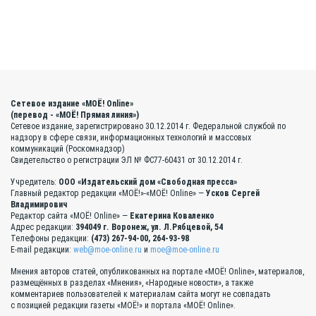
Сетевое издание «МОЁ! Online»
(перевод - «МОЁ! Прямая линия»)
Сетевое издание, зарегистрировано 30.12.2014 г. Федеральной службой по
надзору в сфере связи, информационных технологий и массовых
коммуникаций (Роскомнадзор)
Свидетельство о регистрации ЭЛ № ФС77-60431 от 30.12.2014 г.
Учредитель:
ООО «Издательский дом «Свободная пресса»
Главный редактор редакции «МОЁ!»-«МОЁ! Online» —
Усков Сергей
Владимирович
Редактор сайта «МОЁ! Online» —
Екатерина Коваленко
Адрес редакции:
394049 г. Воронеж, ул. Л.Рябцевой, 54
Телефоны редакции:
(473) 267-94-00, 264-93-98
E-mail редакции:
web@moe-online.ru
и
moe@moe-online.ru
Мнения авторов статей, опубликованных на портале «МОЁ! Online», материалов,
размещённых в разделах «Мнения», «Народные новости», а также
комментариев пользователей к материалам сайта могут не совпадать
с позицией редакции газеты «МОЁ!» и портала «МОЁ! Online».