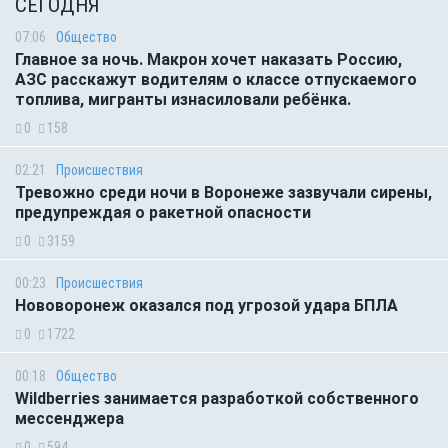
СЕГОДНЯ
07:06
Общество
Главное за ночь. Макрон хочет наказать Россию,
АЗС расскажут водителям о классе отпускаемого
топлива, мигранты изнасиловали ребёнка.
0
158
02:21
Происшествия
Тревожно среди ночи в Воронеже зазвучали сирены,
предупреждая о ракетной опасности
0
3159
00:23
Происшествия
Нововоронеж оказался под угрозой удара БПЛА
0
1722
00:18
Общество
Wildberries занимается разработкой собственного
мессенджера
0
594