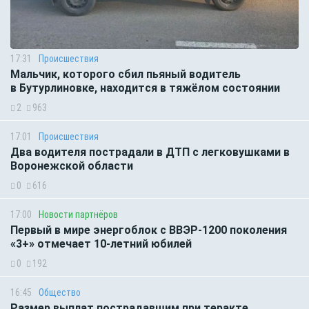
17:31
Происшествия
Мальчик, которого сбил пьяный водитель
в Бутурлиновке, находится в тяжёлом состоянии
2
963
17:01
Происшествия
Два водителя пострадали в ДТП с легковушками в
Воронежской области
0
616
17:00
Новости партнёров
Первый в мире энергоблок с ВВЭР-1200 поколения
«3+» отмечает 10-летний юбилей
0
192
16:45
Общество
Размер выплат пострадавшим при теракте