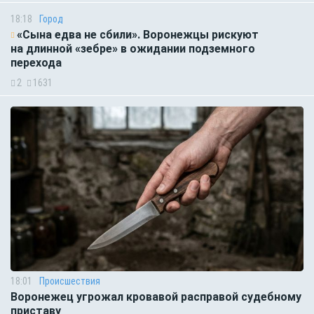
18:18
Город
«Сына едва не сбили». Воронежцы рискуют
на длинной «зебре» в ожидании подземного
перехода
2
1631
18:01
Происшествия
Воронежец угрожал кровавой расправой судебному
приставу