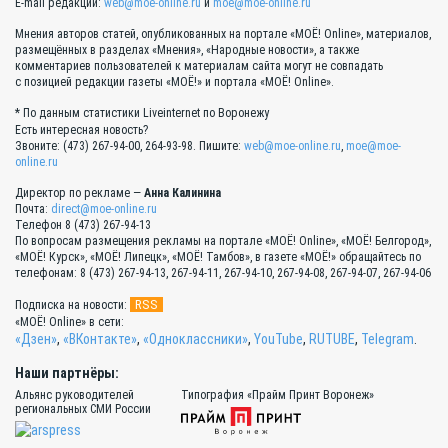
E-mail редакции:
web@moe-online.ru
и
moe@moe-online.ru
Мнения авторов статей, опубликованных на портале «МОЁ! Online», материалов,
размещённых в разделах «Мнения», «Народные новости», а также
комментариев пользователей к материалам сайта могут не совпадать
с позицией редакции газеты «МОЁ!» и портала «МОЁ! Online».
* По данным статистики Liveinternet по Воронежу
Есть интересная новость?
Звоните: (473) 267-94-00, 264-93-98. Пишите:
web@moe-online.ru
,
moe@moe-
online.ru
Директор по рекламе —
Анна Калинина
Почта:
direct@moe-online.ru
Телефон 8 (473) 267-94-13
По вопросам размещения рекламы на портале «МОЁ! Online», «МОЁ! Белгород»,
«МОЁ! Курск», «МОЁ! Липецк», «МОЁ! Тамбов», в газете «МОЁ!» обращайтесь по
телефонам: 8 (473) 267-94-13, 267-94-11, 267-94-10, 267-94-08, 267-94-07, 267-94-06
RSS
Подписка на новости:
«МОЁ! Online» в сети:
«Дзен»
,
«ВКонтакте»
,
«Одноклассники»
,
YouTube
,
RUTUBE
,
Telegram
.
Наши партнёры:
Альянс руководителей
Типография «Прайм Принт Воронеж»
региональных СМИ России