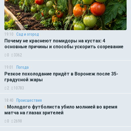
19:10
Сад и огород
Почему не краснеют помидоры на кустах: 4
основные причины и способы ускорить созревание
0
3362
19:01
Погода
Резкое похолодание придёт в Воронеж после 35-
градусной жары
2
10783
18:40
Происшествия
Молодого футболиста убило молнией во время
матча на глазах зрителей
0
2698