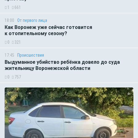
1
661
18:00
От первого лица
Как Воронеж уже сейчас готовится
к отопительному сезону?
0
321
17:45
Происшествия
Выдуманное убийство ребёнка довело до суда
жительницу Воронежской области
0
757