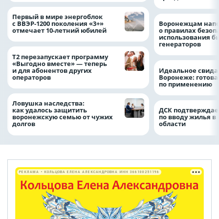
Первый в мире энергоблок
с ВВЭР-1200 поколения «3+»
Воронежцам нап
отмечает 10-летний юбилей
о правилах безоп
использования б
генераторов
Т2 перезапускает программу
«Выгодно вместе» — теперь
и для абонентов других
Идеальное свида
операторов
Воронеже: готова
по применению
Ловушка наследства:
как удалось защитить
ДСК подтверждае
воронежскую семью от чужих
по вводу жилья в
долгов
области
РЕКЛАМА • КОЛЬЦОВА ЕЛЕНА АЛЕКСАНДРОВНА ИНН 366100251196