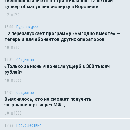
«Безопасный счёт» на три миллиона: 17-летний
курьер обманул пенсионерку в Воронеже
2
753
15:00
Будь в курсе
Т2 перезапускает программу «Выгодно вместе» —
теперь и для абонентов других операторов
0
350
14:31
Общество
«Только за июнь я понесла ущерб в 300 тысяч
рублей»
0
3066
14:01
Общество
Выяснилось, кто не сможет получить
загранпаспорт через МФЦ
0
1989
13:33
Происшествия