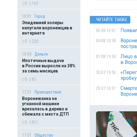
0
163
18:01
Город
ЧИТАЙТЕ ТАКЖЕ
Эпидемией холеры
напугали воронежцев в
Появил
06.08 16:01
интернете
Вороне
04.08 10:38
0
230
постра
18:00
Деньги
Лицо в
01.08 19:55
Ипотечные выдачи
в Вор
в России выросли на 38%
за семь месяцев
«Перег
30.07 19:56
пробку
0
82
Смерте
29.07 10:31
17:31
Происшествия
Вороне
Воронежанка на
угнанной машине
врезалась в дерево и
сбежала с места ДТП
0
811
17:01
Общество