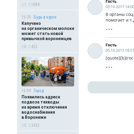
Гость
1
1084
05.10.2017 14:0
В органы соц
16:30
Будь в курсе
помогает и т
Капучино
на органическом молоке
может стать новой
привычкой воронежцев
Гость
0
423
05.10.2017 18:5
[quote][b](го
16:04
Город
Появились адреса
подвоза техводы
на время отключения
водоснабжения
в Воронеже
5
3432