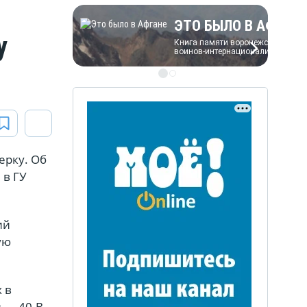
ЭТО БЫЛО В АФГАН
у
Книга памяти воронежских
воинов-интернационалистов
ЭТО БЫЛО В АФГАН
ерку. Об
Книга памяти воронежских
 в ГУ
воинов-интернационалистов
ий
ую
 в
и — 40.В