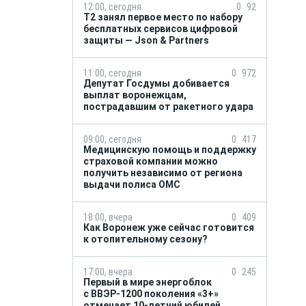
12:00, сегодня
0
92
Т2 занял первое место по набору
бесплатных сервисов цифровой
защиты — Json & Partners
11:00, сегодня
0
972
Депутат Госдумы добивается
выплат воронежцам,
пострадавшим от ракетного удара
09:00, сегодня
0
417
Медицинскую помощь и поддержку
страховой компании можно
получить независимо от региона
выдачи полиса ОМС
18:00, вчера
0
409
Как Воронеж уже сейчас готовится
к отопительному сезону?
17:00, вчера
0
245
Первый в мире энергоблок
с ВВЭР-1200 поколения «3+»
отмечает 10-летний юбилей