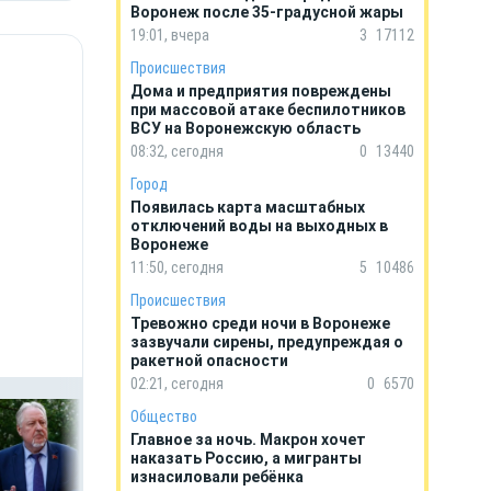
Воронеж после 35-градусной жары
19:01, вчера
3
17112
Происшествия
Дома и предприятия повреждены
при массовой атаке беспилотников
ВСУ на Воронежскую область
08:32, сегодня
0
13440
Город
Появилась карта масштабных
отключений воды на выходных в
Воронеже
11:50, сегодня
5
10486
Происшествия
Тревожно среди ночи в Воронеже
зазвучали сирены, предупреждая о
ракетной опасности
02:21, сегодня
0
6570
Общество
Главное за ночь. Макрон хочет
наказать Россию, а мигранты
изнасиловали ребёнка