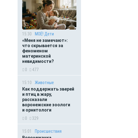
15:30
МОЁ! Дети
«Меня не замечают»:
что скрывается за
феноменом
материнской
невидимости?
0
477
15:10
Животные
Как поддержать зверей
и птиц в жару,
рассказали
воронежские зоологи
и орнитологи
0
329
15:01
Происшествия
Воронежанка