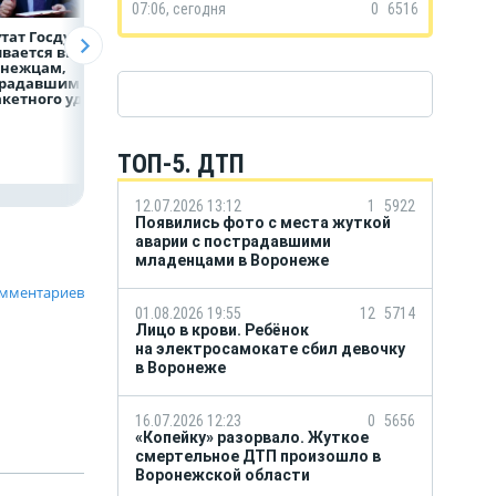
07:06, сегодня
0
6516
тат Госдумы
Медицинскую
Как Воронеж уже
вается выплат
помощь
сейчас готовится
онежцам,
и поддержку
к отопительному
традавшим
страховой компании
сезону?
акетного удара
можно получить
независимо
от региона выдачи
полиса ОМС
ТОП-5. ДТП
12.07.2026 13:12
1
5922
Появились фото с места жуткой
аварии с пострадавшими
младенцами в Воронеже
омментариев
01.08.2026 19:55
12
5714
Лицо в крови. Ребёнок
на электросамокате сбил девочку
в Воронеже
16.07.2026 12:23
0
5656
«Копейку» разорвало. Жуткое
смертельное ДТП произошло в
Воронежской области