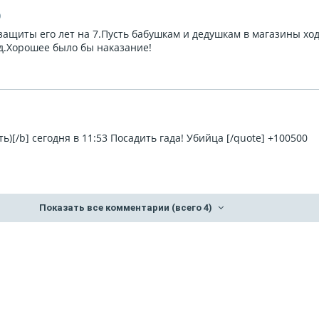
0
защиты его лет на 7.Пусть бабушкам и дедушкам в магазины ход
.д.Хорошее было бы наказание!
1
сть)[/b] сегодня в 11:53 Посадить гада! Убийца [/quote] +100500
Показать все комментарии
(всего 4)