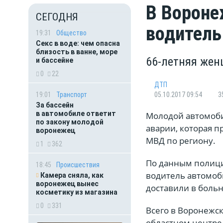
В Вороне
СЕГОДНЯ
водитель
19:31
Общество
Секс в воде: чем опасна
близость в ванне, море
66-летняя жен
и бассейне
0
22
ДТП
19:01
Транспорт
05.10.2017 09:54
3
За бассейн
в автомобиле ответит
Молодой автомоби
по закону молодой
аварии, которая пр
воронежец
МВД по региону.
1
362
По данным полиции
18:45
Происшествия
водитель автомоб
Камера сняла, как
воронежец вынес
доставили в больн
косметику из магазина
0
331
Всего в Воронежск
областном центре 