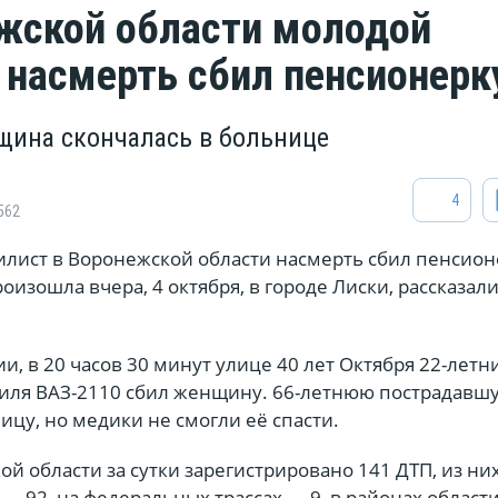
жской области молодой
 насмерть сбил пенсионерк
щина скончалась в больнице
4
562
лист в Воронежской области насмерть сбил пенсион
оизошла вчера, 4 октября, в городе Лиски, рассказали
, в 20 часов 30 минут улице 40 лет Октября 22-летн
иля ВАЗ-2110 сбил женщину. 66-летнюю пострадавш
ицу, но медики не смогли её спасти.
ой области за сутки зарегистрировано 141 ДТП, из них
— 92, на федеральных трассах — 9, в районах област