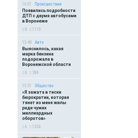
16:01
Происшествия
Появились подробности
ДТП с двумя автобусами
в Воронеже
0
1110
15:40
Авто
Выяснилось, какая
марка бензина
подорожала в
Воронежской области
0
789
15:31
Общество
«Я зажата в тиски
бюрократии, которая
тянет из меня жилы
ради чужих
миллиардных
оборотов»
6
1358