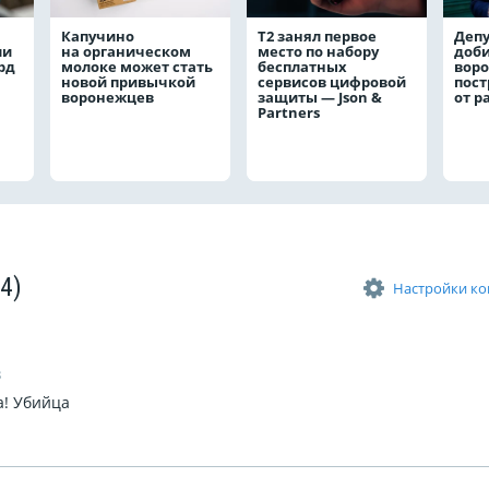
Капучино
Т2 занял первое
Депу
ли
на органическом
место по набору
доби
рд
молоке может стать
бесплатных
вор
новой привычкой
сервисов цифровой
пос
воронежцев
защиты — Json &
от р
Partners
(4)
Настройки к
3
а! Убийца