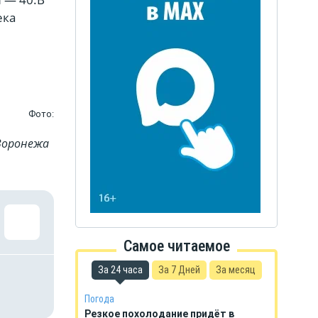
ека
Фото:
Воронежа
Самое читаемое
За 24 часа
За 7 Дней
За месяц
Погода
Резкое похолодание придёт в