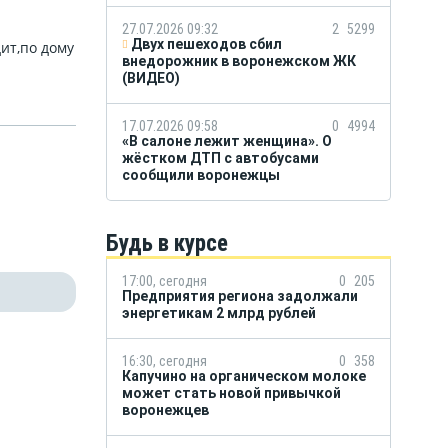
27.07.2026 09:32
2
5299
Двух пешеходов сбил
ит,по дому
внедорожник в воронежском ЖК
(ВИДЕО)
17.07.2026 09:58
0
4994
«В салоне лежит женщина». О
жёстком ДТП с автобусами
сообщили воронежцы
Будь в курсе
17:00, сегодня
0
205
Предприятия региона задолжали
энергетикам 2 млрд рублей
16:30, сегодня
0
358
Капучино на органическом молоке
может стать новой привычкой
воронежцев