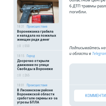
6 ДТП травмы разл
погибли.
18:31
Происшествия
Воронежанка грабила
и нападала на пожилых
женщин ради денег
0
550
Подписывайтесь на 
и области в
Telegra
18:15
Город
Досрочно открыли
движение по улице
Свободы в Воронеже
0
265
18:01
Происшествия
В Лискинском районе
Воронежской области
КОММЕНТИ
сработали сирены из-за
угрозы БПЛА