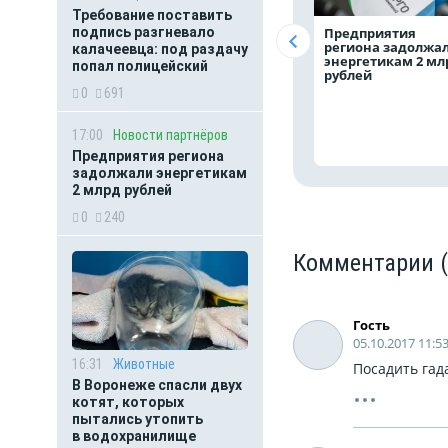
Требование поставить
подпись разгневало
Предприятия
региона задолжа
калачеевца: под раздачу
энергетикам 2 мл
попал полицейский
рублей
0
691
17:00
Новости партнёров
Предприятия региона
задолжали энергетикам
2 млрд рублей
0
240
Комментарии
Гость
05.10.2017 11:5
16:31
Животные
Посадить гад
В Воронеже спасли двух
котят, которых
пытались утопить
в водохранилище