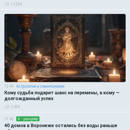
5
1294
12:44
Астрология и самопознание
Кому судьба подарит шанс на перемены, а кому —
долгожданный успех
0
454
11:48
Я – репортёр
40 домов в Воронеже остались без воды раньше