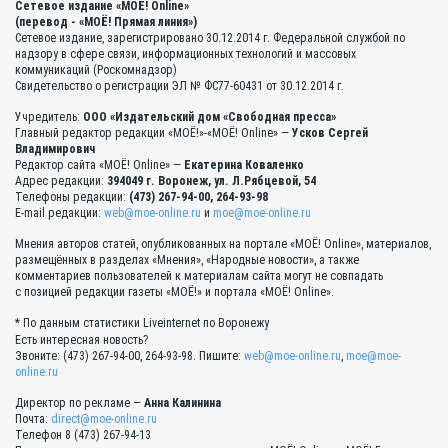
Сетевое издание «МОЁ! Online»
(перевод - «МОЁ! Прямая линия»)
Сетевое издание, зарегистрировано 30.12.2014 г. Федеральной службой по
надзору в сфере связи, информационных технологий и массовых
коммуникаций (Роскомнадзор)
Свидетельство о регистрации ЭЛ № ФС77-60431 от 30.12.2014 г.
Учредитель:
ООО «Издательский дом «Свободная пресса»
Главный редактор редакции «МОЁ!»-«МОЁ! Online» —
Усков Сергей
Владимирович
Редактор сайта «МОЁ! Online» —
Екатерина Коваленко
Адрес редакции:
394049 г. Воронеж, ул. Л.Рябцевой, 54
Телефоны редакции:
(473) 267-94-00, 264-93-98
E-mail редакции:
web@moe-online.ru
и
moe@moe-online.ru
Мнения авторов статей, опубликованных на портале «МОЁ! Online», материалов,
размещённых в разделах «Мнения», «Народные новости», а также
комментариев пользователей к материалам сайта могут не совпадать
с позицией редакции газеты «МОЁ!» и портала «МОЁ! Online».
* По данным статистики Liveinternet по Воронежу
Есть интересная новость?
Звоните: (473) 267-94-00, 264-93-98. Пишите:
web@moe-online.ru
,
moe@moe-
online.ru
Директор по рекламе —
Анна Калинина
Почта:
direct@moe-online.ru
Телефон 8 (473) 267-94-13