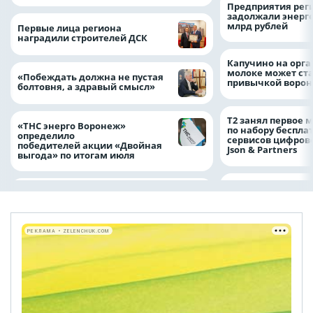
Предприятия рег
задолжали энерг
млрд рублей
Первые лица региона
наградили строителей ДСК
Капучино на орг
молоке может ста
«Побеждать должна не пустая
привычкой воро
болтовня, а здравый смысл»
Т2 занял первое 
«ТНС энерго Воронеж»
по набору беспла
определило
сервисов цифров
победителей акции «Двойная
Json & Partners
выгода» по итогам июля
РЕКЛАМА • ZELENCHUK.COM