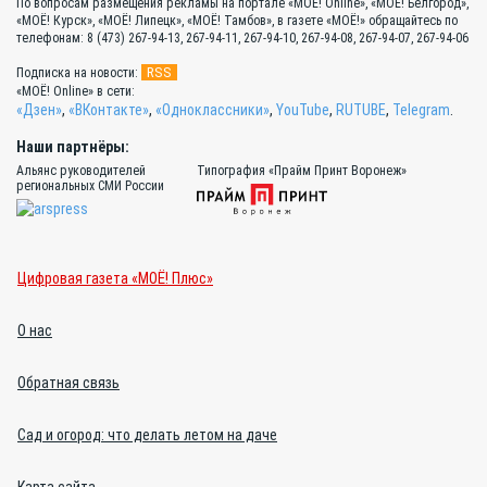
По вопросам размещения рекламы на портале «МОЁ! Online», «МОЁ! Белгород»,
«МОЁ! Курск», «МОЁ! Липецк», «МОЁ! Тамбов», в газете «МОЁ!» обращайтесь по
телефонам: 8 (473) 267-94-13, 267-94-11, 267-94-10, 267-94-08, 267-94-07, 267-94-06
RSS
Подписка на новости:
«МОЁ! Online» в сети:
«Дзен»
,
«ВКонтакте»
,
«Одноклассники»
,
YouTube
,
RUTUBE
,
Telegram
.
Наши партнёры:
Альянс руководителей
Типография «Прайм Принт Воронеж»
региональных СМИ России
Цифровая газета «МОЁ! Плюс»
О нас
Обратная связь
Сад и огород: что делать летом на даче