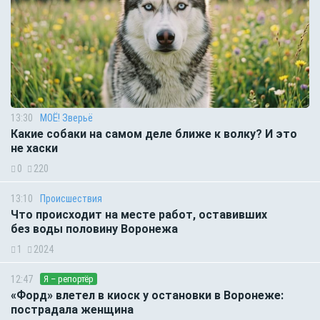
13:30
МОЁ! Зверьё
Какие собаки на самом деле ближе к волку? И это
не хаски
0
220
13:10
Происшествия
Что происходит на месте работ, оставивших
без воды половину Воронежа
1
2024
12:47
Я – репортёр
«Форд» влетел в киоск у остановки в Воронеже:
пострадала женщина