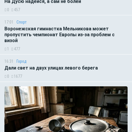
На Дусю надейся, а сам не болей
0
457
17:01
Спорт
Воронежская гимнастка Мельникова может
пропустить чемпионат Европы из-за проблем с
визой
1
477
16:31
Город
Дали свет на двух улицах левого берега
0
1677