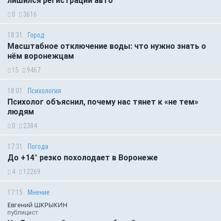
лишился регистрации авто
0
3616
18:31
Город
Масштабное отключение воды: что нужно знать о
нём воронежцам
15
9467
18:01
Психология
Психолог объяснил, почему нас тянет к «не тем»
людям
0
2384
17:31
Погода
До +14° резко похолодает в Воронеже
4
12269
17:15
Мнение
Евгений ШКРЫКИН
публицист