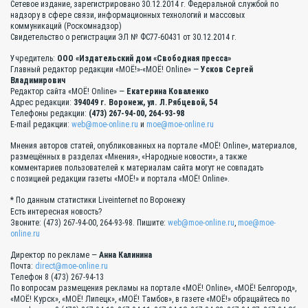
Сетевое издание, зарегистрировано 30.12.2014 г. Федеральной службой по
надзору в сфере связи, информационных технологий и массовых
коммуникаций (Роскомнадзор)
Свидетельство о регистрации ЭЛ № ФС77-60431 от 30.12.2014 г.
Учредитель:
ООО «Издательский дом «Свободная пресса»
Главный редактор редакции «МОЁ!»-«МОЁ! Online» —
Усков Сергей
Владимирович
Редактор сайта «МОЁ! Online» —
Екатерина Коваленко
Адрес редакции:
394049 г. Воронеж, ул. Л.Рябцевой, 54
Телефоны редакции:
(473) 267-94-00, 264-93-98
E-mail редакции:
web@moe-online.ru
и
moe@moe-online.ru
Мнения авторов статей, опубликованных на портале «МОЁ! Online», материалов,
размещённых в разделах «Мнения», «Народные новости», а также
комментариев пользователей к материалам сайта могут не совпадать
с позицией редакции газеты «МОЁ!» и портала «МОЁ! Online».
* По данным статистики Liveinternet по Воронежу
Есть интересная новость?
Звоните: (473) 267-94-00, 264-93-98. Пишите:
web@moe-online.ru
,
moe@moe-
online.ru
Директор по рекламе —
Анна Калинина
Почта:
direct@moe-online.ru
Телефон 8 (473) 267-94-13
По вопросам размещения рекламы на портале «МОЁ! Online», «МОЁ! Белгород»,
«МОЁ! Курск», «МОЁ! Липецк», «МОЁ! Тамбов», в газете «МОЁ!» обращайтесь по