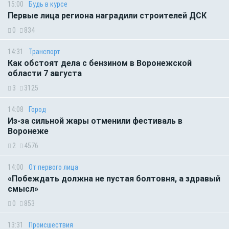
15:00
Будь в курсе
Первые лица региона наградили строителей ДСК
0
834
14:31
Транспорт
Как обстоят дела с бензином в Воронежской
области 7 августа
3
3125
14:08
Город
Из-за сильной жары отменили фестиваль в
Воронеже
2
4576
14:00
От первого лица
«Побеждать должна не пустая болтовня, а здравый
смысл»
0
853
13:31
Происшествия