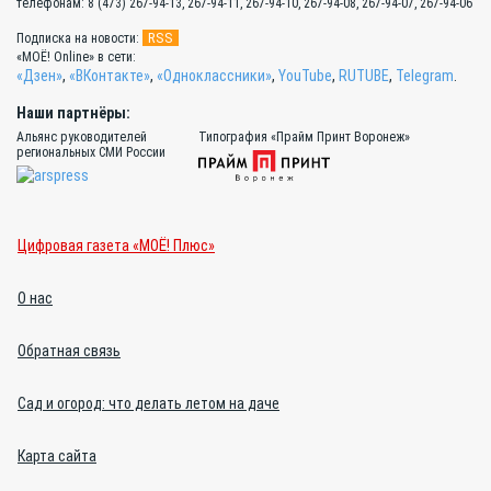
телефонам: 8 (473) 267-94-13, 267-94-11, 267-94-10, 267-94-08, 267-94-07, 267-94-06
RSS
Подписка на новости:
«МОЁ! Online» в сети:
«Дзен»
,
«ВКонтакте»
,
«Одноклассники»
,
YouTube
,
RUTUBE
,
Telegram
.
Наши партнёры:
Альянс руководителей
Типография «Прайм Принт Воронеж»
региональных СМИ России
Цифровая газета «МОЁ! Плюс»
О нас
Обратная связь
Сад и огород: что делать летом на даче
Карта сайта