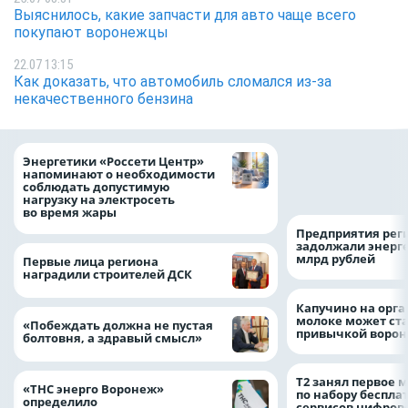
Выяснилось, какие запчасти для авто чаще всего
покупают воронежцы
22.07 13:15
Как доказать, что автомобиль сломался из-за
некачественного бензина
Как воронежцам 
Энергетики «Россети Центр»
оформить ДТП и н
напоминают о необходимости
пробку?
соблюдать допустимую
нагрузку на электросеть
во время жары
Предприятия рег
задолжали энерг
млрд рублей
Первые лица региона
наградили строителей ДСК
Капучино на орг
молоке может ста
«Побеждать должна не пустая
привычкой воро
болтовня, а здравый смысл»
Т2 занял первое 
«ТНС энерго Воронеж»
по набору беспла
определило
сервисов цифров