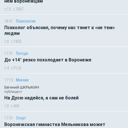
нём воронежцам
13
7087
18:01
Психология
Психолог объяснил, почему нас тянет к «не тем»
людям
0
1850
17:31
Погода
До +14° резко похолодает в Воронеже
4
9126
17:15
Мнение
Евгений ШКРЫКИН
публицист
На Дусю надейся, а сам не болей
0
400
17:01
Спорт
Воронежская гимнастка Мельникова может