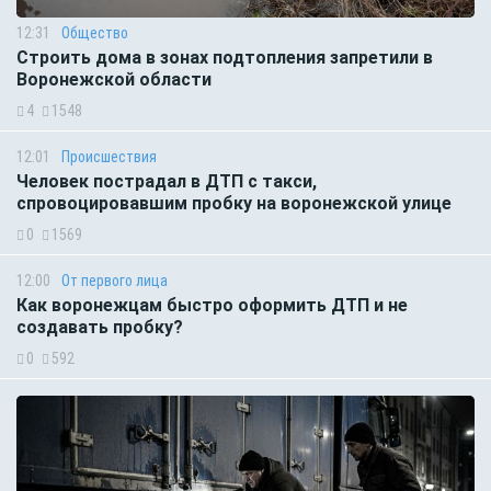
12:31
Общество
Строить дома в зонах подтопления запретили в
Воронежской области
4
1548
12:01
Происшествия
Человек пострадал в ДТП с такси,
спровоцировавшим пробку на воронежской улице
0
1569
12:00
От первого лица
Как воронежцам быстро оформить ДТП и не
создавать пробку?
0
592