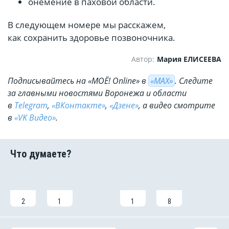
онемение в паховой области.
В следующем номере мы расскажем,
как сохранить здоровье позвоночника.
Автор:
Мария ЕЛИСЕЕВА
Подписывайтесь на «МОЁ! Online» в
«МАХ»
. Cледите
за главными новостями Воронежа и области
в
Telegram
,
«ВКонтакте»
,
«Дзене»
, а видео смотрите
в
«VK Видео»
.
2
1
1
8