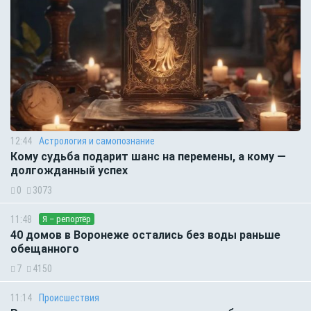
12:44
Астрология и самопознание
Кому судьба подарит шанс на перемены, а кому —
долгожданный успех
0
3073
11:48
Я – репортёр
40 домов в Воронеже остались без воды раньше
обещанного
7
4150
11:14
Происшествия