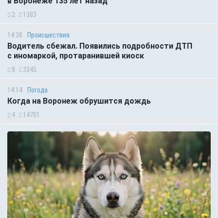
в Воронеже 135 лет назад
2
1383
14:38
Происшествия
Водитель сбежал. Появились подробности ДТП
с иномаркой, протаранившей киоск
8
3345
14:14
Погода
Когда на Воронеж обрушится дождь
4
14701