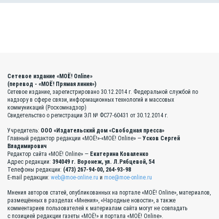
Сетевое издание «МОЁ! Online»
(перевод - «МОЁ! Прямая линия»)
Сетевое издание, зарегистрировано 30.12.2014 г. Федеральной службой по
надзору в сфере связи, информационных технологий и массовых
коммуникаций (Роскомнадзор)
Свидетельство о регистрации ЭЛ № ФС77-60431 от 30.12.2014 г.
Учредитель:
ООО «Издательский дом «Свободная пресса»
Главный редактор редакции «МОЁ!»-«МОЁ! Online» —
Усков Сергей
Владимирович
Редактор сайта «МОЁ! Online» —
Екатерина Коваленко
Адрес редакции:
394049 г. Воронеж, ул. Л.Рябцевой, 54
Телефоны редакции:
(473) 267-94-00, 264-93-98
E-mail редакции:
web@moe-online.ru
и
moe@moe-online.ru
Мнения авторов статей, опубликованных на портале «МОЁ! Online», материалов,
размещённых в разделах «Мнения», «Народные новости», а также
комментариев пользователей к материалам сайта могут не совпадать
с позицией редакции газеты «МОЁ!» и портала «МОЁ! Online».