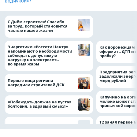
водичкой»?
«ТНС энерго Вор
С Днём строителя! Спасибо
определило
за труд, который становится
победителей акц
частью нашей жизни
выгода» по итог
Энергетики «Россети Центр»
Как воронежцам 
напоминают о необходимости
оформить ДТП и н
соблюдать допустимую
пробку?
нагрузку на электросеть
во время жары
Предприятия рег
задолжали энерг
Первые лица региона
млрд рублей
наградили строителей ДСК
Капучино на орг
молоке может ста
«Побеждать должна не пустая
привычкой воро
болтовня, а здравый смысл»
Т2 занял первое 