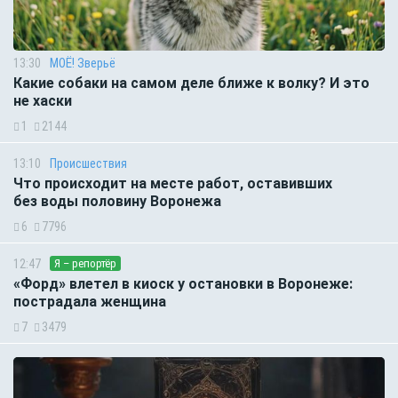
13:30
МОЁ! Зверьё
Какие собаки на самом деле ближе к волку? И это
не хаски
1
2144
13:10
Происшествия
Что происходит на месте работ, оставивших
без воды половину Воронежа
6
7796
12:47
Я – репортёр
«Форд» влетел в киоск у остановки в Воронеже:
пострадала женщина
7
3479