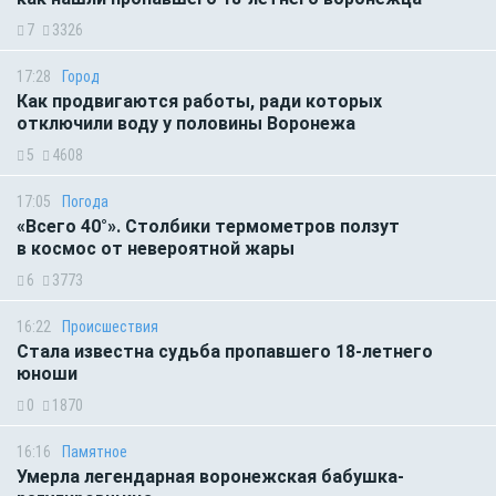
7
3326
17:28
Город
Как продвигаются работы, ради которых
отключили воду у половины Воронежа
5
4608
17:05
Погода
«Всего 40°». Столбики термометров ползут
в космос от невероятной жары
6
3773
16:22
Происшествия
Стала известна судьба пропавшего 18-летнего
юноши
0
1870
16:16
Памятное
Умерла легендарная воронежская бабушка-