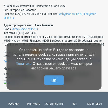
* По данным статистики Liveinternet по Воронежу
Есть интересная новость?
Звоните: (473) 267-94-00, 264-93-98. Пишите:
web@moe-online.ru
,
moe@moe-
online.ru
Директор по рекламе —
Анна Калинина
Почта:
direct@moe-online.ru
Телефон 8 (473) 267-94-13
По вопросам размещения рекламы на портале «МОЁ! Online», «МОЁ! Белгород»,
«МОЁ! Курск», «МОЁ! Липецк», «МОЁ! Тамбов», в газете «МОЁ!» обращайтесь по
телефонам: 8 (473) 267-94-13, 267-94-11, 267-94-10, 267-94-08, 267-94-07, 267-94-06
Оставаясь на сайте, Вы даете согласие на
RSS
Подписка на новости:
использование cookies, которые применяются для
«МОЁ! Online» в сети:
повышения качества рекомендаций согласно
«Дзен»
,
«ВКонтакте»
,
«Одноклассники»
,
YouTube
,
RUTUBE
,
Telegram
.
Политике
. Отказаться от cookies, можно через
настройки Вашего браузера.
Наши партнёры:
Альянс руководителей
Типография «Прайм Принт Воронеж»
региональных СМИ России
OK
Цифровая газета «МОЁ! Плюс»
Рубрики
Написать
Живая лента
Чат
МОЁ! Плюс