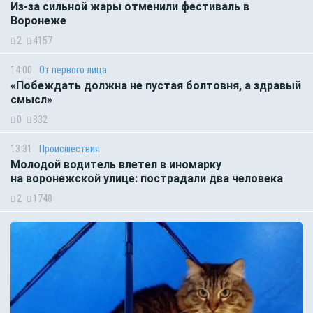
Из-за сильной жары отменили фестиваль в
Воронеже
2
4157
14:00
От первого лица
«Побеждать должна не пустая болтовня, а здравый
смысл»
0
832
13:31
Происшествия
Молодой водитель влетел в иномарку
на воронежской улице: пострадали два человека
2
1748