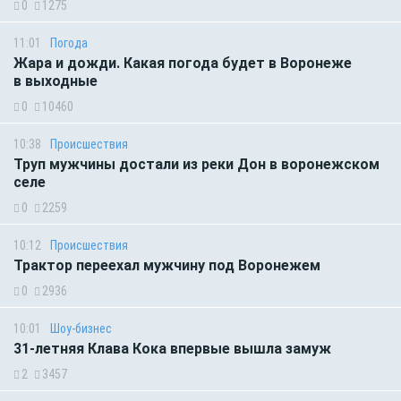
0
1275
11:01
Погода
Жара и дожди. Какая погода будет в Воронеже
в выходные
0
10460
10:38
Происшествия
Труп мужчины достали из реки Дон в воронежском
селе
0
2259
10:12
Происшествия
Трактор переехал мужчину под Воронежем
0
2936
10:01
Шоу-бизнес
31-летняя Клава Кока впервые вышла замуж
2
3457