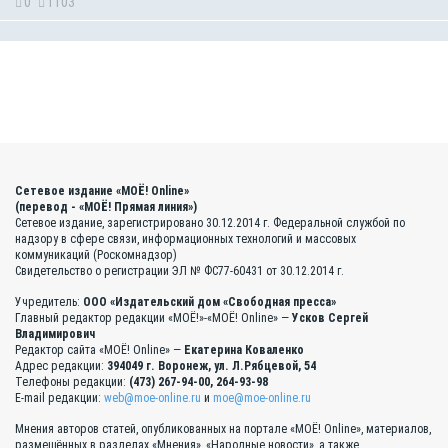
0
1103
Сетевое издание «МОЁ! Online»
(перевод - «МОЁ! Прямая линия»)
Сетевое издание, зарегистрировано 30.12.2014 г. Федеральной службой по
надзору в сфере связи, информационных технологий и массовых
коммуникаций (Роскомнадзор)
Свидетельство о регистрации ЭЛ № ФС77-60431 от 30.12.2014 г.
Учредитель:
ООО «Издательский дом «Свободная пресса»
Главный редактор редакции «МОЁ!»-«МОЁ! Online» —
Усков Сергей
Владимирович
Редактор сайта «МОЁ! Online» —
Екатерина Коваленко
Адрес редакции:
394049 г. Воронеж, ул. Л.Рябцевой, 54
Телефоны редакции:
(473) 267-94-00, 264-93-98
E-mail редакции:
web@moe-online.ru
и
moe@moe-online.ru
Мнения авторов статей, опубликованных на портале «МОЁ! Online», материалов,
размещённых в разделах «Мнения», «Народные новости», а также