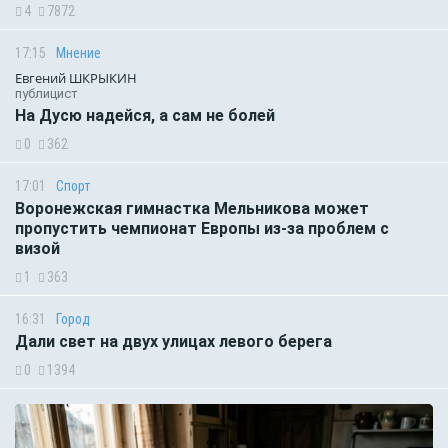
4
7872
17:15
Мнение
Евгений ШКРЫКИН
публицист
На Дусю надейся, а сам не болей
0
362
17:01
Спорт
Воронежская гимнастка Мельникова может
пропустить чемпионат Европы из-за проблем с
визой
1
363
16:31
Город
Дали свет на двух улицах левого берега
0
1394