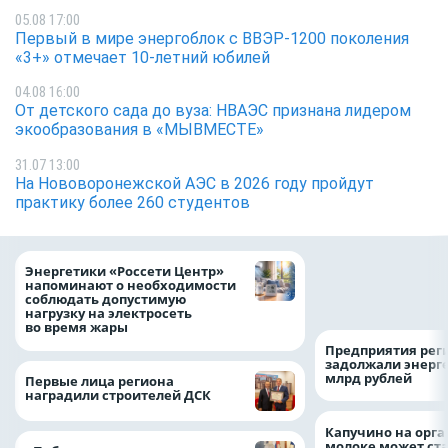
05.08 17:00
Первый в мире энергоблок с ВВЭР-1200 поколения
«3+» отмечает 10-летний юбилей
04.08 16:00
От детского сада до вуза: НВАЭС признана лидером
экообразования в «МЫВМЕСТЕ»
31.07 13:00
На Нововоронежской АЭС в 2026 году пройдут
практику более 260 студентов
Как воронежцам 
Энергетики «Россети Центр»
оформить ДТП и н
напоминают о необходимости
пробку?
соблюдать допустимую
нагрузку на электросеть
во время жары
Предприятия рег
задолжали энерг
млрд рублей
Первые лица региона
наградили строителей ДСК
Капучино на орг
молоке может ста