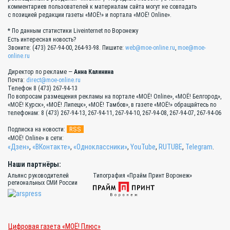
комментариев пользователей к материалам сайта могут не совпадать
с позицией редакции газеты «МОЁ!» и портала «МОЁ! Online».
* По данным статистики Liveinternet по Воронежу
Есть интересная новость?
Звоните: (473) 267-94-00, 264-93-98. Пишите:
web@moe-online.ru
,
moe@moe-
online.ru
Директор по рекламе —
Анна Калинина
Почта:
direct@moe-online.ru
Телефон 8 (473) 267-94-13
По вопросам размещения рекламы на портале «МОЁ! Online», «МОЁ! Белгород»,
«МОЁ! Курск», «МОЁ! Липецк», «МОЁ! Тамбов», в газете «МОЁ!» обращайтесь по
телефонам: 8 (473) 267-94-13, 267-94-11, 267-94-10, 267-94-08, 267-94-07, 267-94-06
RSS
Подписка на новости:
«МОЁ! Online» в сети:
«Дзен»
,
«ВКонтакте»
,
«Одноклассники»
,
YouTube
,
RUTUBE
,
Telegram
.
Наши партнёры:
Альянс руководителей
Типография «Прайм Принт Воронеж»
региональных СМИ России
Цифровая газета «МОЁ! Плюс»