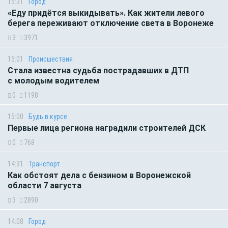
15:31
Город
«Еду придётся выкидывать». Как жители левого
берега переживают отключение света в Воронеже
3
3971
15:01
Происшествия
Стала известна судьба пострадавших в ДТП
с молодым водителем
0
1198
15:00
Будь в курсе
Первые лица региона наградили строителей ДСК
0
768
14:31
Транспорт
Как обстоят дела с бензином в Воронежской
области 7 августа
3
2890
14:08
Город