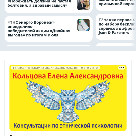
«Побеждать должна не пустая
привычкой воро
болтовня, а здравый смысл»
Т2 занял первое 
«ТНС энерго Воронеж»
по набору беспла
определило
сервисов цифров
победителей акции «Двойная
Json & Partners
выгода» по итогам июля
РЕКЛАМА • КОЛЬЦОВА ЕЛЕНА АЛЕКСАНДРОВНА ИНН 366100251196