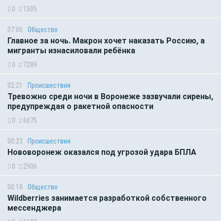
0
1505
07:06
Общество
Главное за ночь. Макрон хочет наказать Россию, а
мигранты изнасиловали ребёнка
0
7289
02:21
Происшествия
Тревожно среди ночи в Воронеже зазвучали сирены,
предупреждая о ракетной опасности
0
6675
00:23
Происшествия
Нововоронеж оказался под угрозой удара БПЛА
0
2906
00:18
Общество
Wildberries занимается разработкой собственного
мессенджера