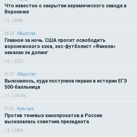
Что известно о закрытии керамического завода в
Воронеже
6
6680
06:33
Общество
Главное за ночь. CША просят освободить
воронежского зэка, экс-футболист «Факела»
наказан за допинг
0
3253
01:12
Общество
Выяснилось, куда поступила первая в истории ЕГЭ
500-балльница
1
36144
01:02
Культура
Против теневых кинопрокатов в России
высказалась советник президента
2
1060