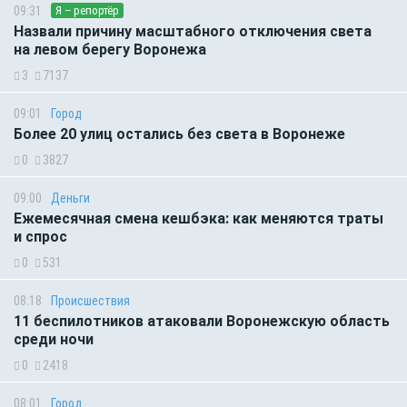
09:31
Я – репортёр
Назвали причину масштабного отключения света
на левом берегу Воронежа
3
7137
09:01
Город
Более 20 улиц остались без света в Воронеже
0
3827
09:00
Деньги
Ежемесячная смена кешбэка: как меняются траты
и спрос
0
531
08:18
Происшествия
11 беспилотников атаковали Воронежскую область
среди ночи
0
2418
08:01
Город