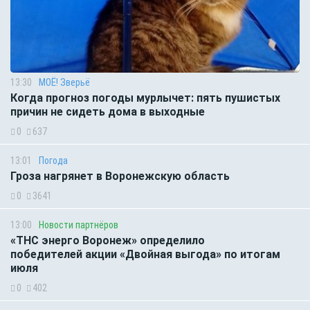
13:30
МОЁ! Зверьё
Когда прогноз погоды мурлычет: пять пушистых
причин не сидеть дома в выходные
0
637
13:01
Погода
Гроза нагрянет в Воронежскую область
0
3641
13:00
Новости партнёров
«ТНС энерго Воронеж» определило
победителей акции «Двойная выгода» по итогам
июля
0
402