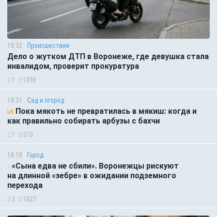
18:32
Происшествия
Дело о жутком ДТП в Воронеже, где девушка стала
инвалидом, проверит прокуратура
1
1596
18:31
Сад и огород
Пока мякоть не превратилась в мякиш: когда и
как правильно собирать арбузы с бахчи
1
310
18:18
Город
«Сына едва не сбили». Воронежцы рискуют
на длинной «зебре» в ожидании подземного
перехода
2
1827