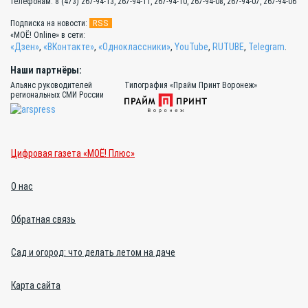
телефонам: 8 (473) 267-94-13, 267-94-11, 267-94-10, 267-94-08, 267-94-07, 267-94-06
RSS
Подписка на новости:
«МОЁ! Online» в сети:
«Дзен»
,
«ВКонтакте»
,
«Одноклассники»
,
YouTube
,
RUTUBE
,
Telegram
.
Наши партнёры:
Альянс руководителей
Типография «Прайм Принт Воронеж»
региональных СМИ России
Цифровая газета «МОЁ! Плюс»
О нас
Обратная связь
Сад и огород: что делать летом на даче
Карта сайта