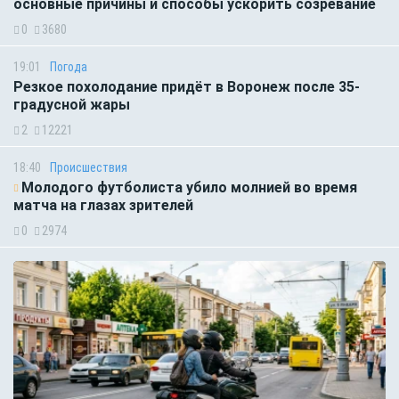
основные причины и способы ускорить созревание
0
3680
19:01
Погода
Резкое похолодание придёт в Воронеж после 35-
градусной жары
2
12221
18:40
Происшествия
Молодого футболиста убило молнией во время
матча на глазах зрителей
0
2974