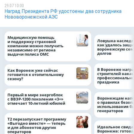
29.07 10:00
Наград Президента РФ удостоены два сотрудника
Нововоронежской АЭС
Медицинскую помощь
Ловушка наследс
и поддержку страховой
как удалось защи
компании можно получить
воронежскую сем
независимо от региона
долгов
выдачи полиса ОМС
В Воронеже нагр
Как Воронеж уже сейчас
строителей нака
готовится к отопительному
профессионально
сезону?
праздника
Первый в мире энергоблок
Воронежцам нап
с ВВЭР-1200 поколения «3+»
о правилах безоп
отмечает 10-летний юбилей
использования б
генераторов
Т2 перезапускает программу
«Выгодно вместе» — теперь
Идеальное свида
и для абонентов других
Воронеже: готова
операторов