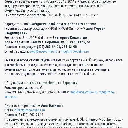
Сетевое издание, зарегистрировано 30.12.2014 г. Федеральной службой по
надзору в сфере связи, информационных технологий и массовых
коммуникаций (Роскомнадзор)
Свидетельство о регистрации ЭЛ № ФС77-60431 от 30.12.2014 г.
Учредитель:
ООО «Издательский дом «Свободная пресса»
Главный редактор редакции «МОЁ!»-«МОЁ! Online» —
Усков Сергей
Владимирович
Редактор сайта «МОЁ! Online» —
Екатерина Коваленко
Адрес редакции:
394049 г. Воронеж, ул. Л.Рябцевой, 54
Телефоны редакции:
(473) 267-94-00, 264-93-98
E-mail редакции:
web@moe-online.ru
и
moe@moe-online.ru
Мнения авторов статей, опубликованных на портале «МОЁ! Online», материалов,
размещённых в разделах «Мнения», «Народные новости», а также
комментариев пользователей к материалам сайта могут не совпадать
с позицией редакции газеты «МОЁ!» и портала «МОЁ! Online».
* По данным статистики Liveinternet по Воронежу
Есть интересная новость?
Звоните: (473) 267-94-00, 264-93-98. Пишите:
web@moe-online.ru
,
moe@moe-
online.ru
Директор по рекламе —
Анна Калинина
Почта:
direct@moe-online.ru
Телефон 8 (473) 267-94-13
По вопросам размещения рекламы на портале «МОЁ! Online», «МОЁ! Белгород»,
«МОЁ! Курск», «МОЁ! Липецк», «МОЁ! Тамбов», в газете «МОЁ!» обращайтесь по