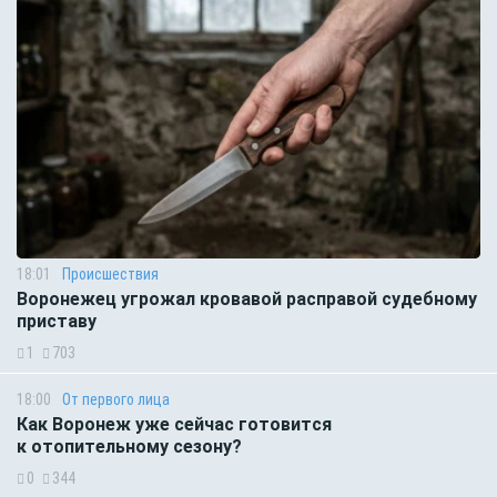
18:01
Происшествия
Воронежец угрожал кровавой расправой судебному
приставу
1
703
18:00
От первого лица
Как Воронеж уже сейчас готовится
к отопительному сезону?
0
344