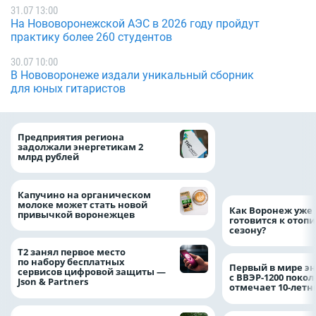
31.07 13:00
На Нововоронежской АЭС в 2026 году пройдут
практику более 260 студентов
30.07 10:00
В Нововоронеже издали уникальный сборник
для юных гитаристов
Медицинскую по
Предприятия региона
и поддержку стр
задолжали энергетикам 2
компании можно 
млрд рублей
независимо от ре
выдачи полиса
Капучино на органическом
молоке может стать новой
Как Воронеж уже 
привычкой воронежцев
готовится к отоп
сезону?
Т2 занял первое место
по набору бесплатных
Первый в мире э
сервисов цифровой защиты —
с ВВЭР-1200 покол
Json & Partners
отмечает 10-лет