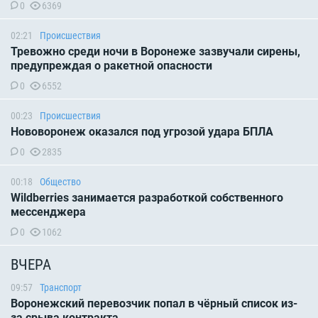
0
6369
02:21
Происшествия
Тревожно среди ночи в Воронеже зазвучали сирены,
предупреждая о ракетной опасности
0
6552
00:23
Происшествия
Нововоронеж оказался под угрозой удара БПЛА
0
2835
00:18
Общество
Wildberries занимается разработкой собственного
мессенджера
0
1062
ВЧЕРА
09:57
Транспорт
Воронежский перевозчик попал в чёрный список из-
за срыва контракта