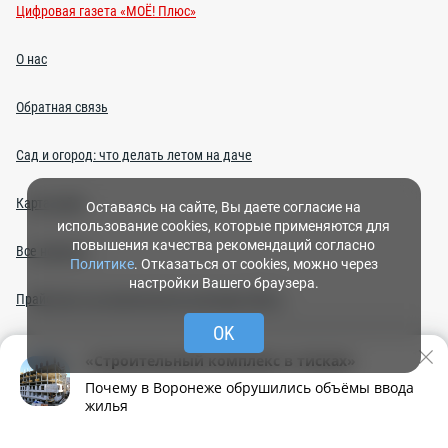
Цифровая газета «МОЁ! Плюс»
О нас
Обратная связь
Сад и огород: что делать летом на даче
Карта сайта
Оставаясь на сайте, Вы даете согласие на
использование cookies, которые применяются для
повышения качества рекомендаций согласно
Все новости
Политике
. Отказаться от cookies, можно через
настройки Вашего браузера.
Прайс-лист на политическую агитацию 2026 г.
OK
Правила общения
«Строительный комплекс в тисках»
Почему в Воронеже обрушились объёмы ввода
Политика конфиденциальности
жилья
Рубрики
Написать
Живая лента
Чат
МОЁ! Плюс
Правила применения рекомендательных технологий