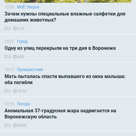
13:30
МОЁ! Зверьё
Зачем нужны специальные влажные салфетки для
домашних животных?
0
212
13:27
Город
Одну из улиц перекрыли на три дня в Воронеже
0
960
13:17
Происшествия
Мать пыталась спасти выпавшего из окна малыша:
оба погибли
0
3310
13:15
Погода
Аномальная 37-градусная жара надвигается на
Воронежскую область
0
3006