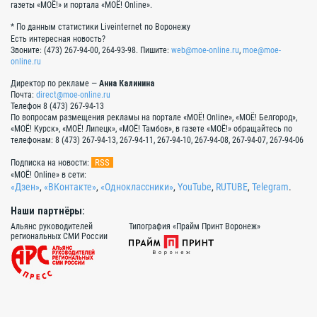
газеты «МОЁ!» и портала «МОЁ! Online».
* По данным статистики Liveinternet по Воронежу
Есть интересная новость?
Звоните: (473) 267-94-00, 264-93-98. Пишите:
web@moe-online.ru
,
moe@moe-
online.ru
Директор по рекламе —
Анна Калинина
Почта:
direct@moe-online.ru
Телефон 8 (473) 267-94-13
По вопросам размещения рекламы на портале «МОЁ! Online», «МОЁ! Белгород»,
«МОЁ! Курск», «МОЁ! Липецк», «МОЁ! Тамбов», в газете «МОЁ!» обращайтесь по
телефонам: 8 (473) 267-94-13, 267-94-11, 267-94-10, 267-94-08, 267-94-07, 267-94-06
RSS
Подписка на новости:
«МОЁ! Online» в сети:
«Дзен»
,
«ВКонтакте»
,
«Одноклассники»
,
YouTube
,
RUTUBE
,
Telegram
.
Наши партнёры:
Альянс руководителей
Типография «Прайм Принт Воронеж»
региональных СМИ России