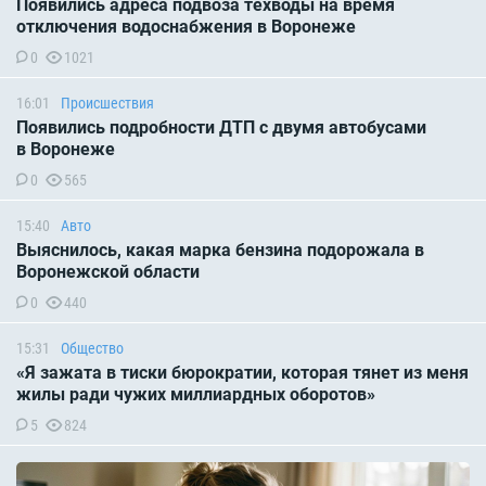
Появились адреса подвоза техводы на время
отключения водоснабжения в Воронеже
0
1021
16:01
Происшествия
Появились подробности ДТП с двумя автобусами
в Воронеже
0
565
15:40
Авто
Выяснилось, какая марка бензина подорожала в
Воронежской области
0
440
15:31
Общество
«Я зажата в тиски бюрократии, которая тянет из меня
жилы ради чужих миллиардных оборотов»
5
824