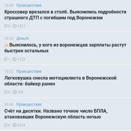
10:40
Происшествия
Кроссовер врезался в столб. Выяснились подробности
страшного ДТП с погибшим под Воронежем
0
1811
10:34
Деньги
Выяснилось, у кого из воронежцев зарплаты растут
быстрее остальных
1
1122
10:02
Происшествия
Легковушка снесла мотоциклиста в Воронежской
области: байкер ранен
0
704
09:40
Происшествия
Счёт на десятки. Названо точное число БПЛА,
атаковавших Воронежскую область ночью
0
2454