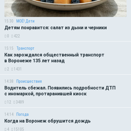
15:30
МОЁ! Дети
Детям понравится: салат из дыни и черники
0
422
15:15
Транспорт
Как зарождался общественный транспорт
в Воронеже 135 лет назад
2
1431
14:38
Происшествия
Водитель сбежал. Появились подробности ДТП
с иномаркой, протаранившей киоск
12
3489
14:14
Погода
Когда на Воронеж обрушится дождь
4
15105