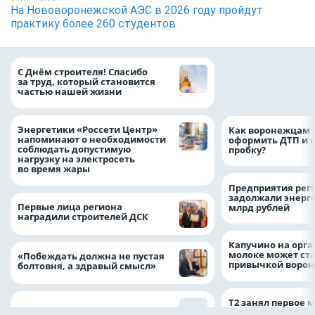
На Нововоронежской АЭС в 2026 году пройдут
практику более 260 студентов
«ТНС энерго Вор
С Днём строителя! Спасибо
определило
за труд, который становится
победителей акц
частью нашей жизни
выгода» по итог
Энергетики «Россети Центр»
Как воронежцам 
напоминают о необходимости
оформить ДТП и н
соблюдать допустимую
пробку?
нагрузку на электросеть
во время жары
Предприятия рег
задолжали энерг
Первые лица региона
млрд рублей
наградили строителей ДСК
Капучино на орг
молоке может ста
«Побеждать должна не пустая
привычкой воро
болтовня, а здравый смысл»
Т2 занял первое 