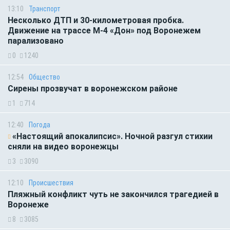
13:10
Транспорт
Несколько ДТП и 30-километровая пробка.
Движение на трассе М-4 «Дон» под Воронежем
парализовано
0
1240
12:54
Общество
Сирены прозвучат в воронежском районе
1
714
12:40
Погода
«Настоящий апокалипсис». Ночной разгул стихии
сняли на видео воронежцы
3
3090
12:10
Происшествия
Пляжный конфликт чуть не закончился трагедией в
Воронеже
8
3085