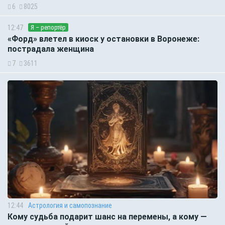
6
8025
12:47
Я – репортёр
«Форд» влетел в киоск у остановки в Воронеже:
пострадала женщина
7
3611
12:44
Астрология и самопознание
Кому судьба подарит шанс на перемены, а кому —