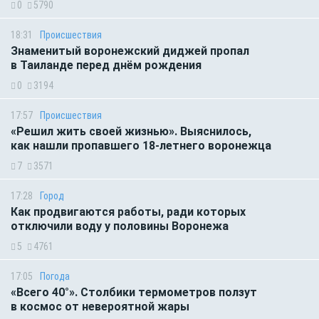
0
5790
18:31
Происшествия
Знаменитый воронежский диджей пропал
в Таиланде перед днём рождения
0
3194
17:57
Происшествия
«Решил жить своей жизнью». Выяснилось,
как нашли пропавшего 18-летнего воронежца
7
3571
17:28
Город
Как продвигаются работы, ради которых
отключили воду у половины Воронежа
5
4761
17:05
Погода
«Всего 40°». Столбики термометров ползут
в космос от невероятной жары