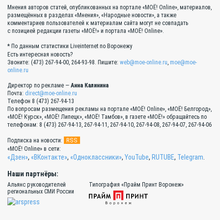
Мнения авторов статей, опубликованных на портале «МОЁ! Online», материалов,
размещённых в разделах «Мнения», «Народные новости», а также
комментариев пользователей к материалам сайта могут не совпадать
с позицией редакции газеты «МОЁ!» и портала «МОЁ! Online».
* По данным статистики Liveinternet по Воронежу
Есть интересная новость?
Звоните: (473) 267-94-00, 264-93-98. Пишите:
web@moe-online.ru
,
moe@moe-
online.ru
Директор по рекламе —
Анна Калинина
Почта:
direct@moe-online.ru
Телефон 8 (473) 267-94-13
По вопросам размещения рекламы на портале «МОЁ! Online», «МОЁ! Белгород»,
«МОЁ! Курск», «МОЁ! Липецк», «МОЁ! Тамбов», в газете «МОЁ!» обращайтесь по
телефонам: 8 (473) 267-94-13, 267-94-11, 267-94-10, 267-94-08, 267-94-07, 267-94-06
RSS
Подписка на новости:
«МОЁ! Online» в сети:
«Дзен»
,
«ВКонтакте»
,
«Одноклассники»
,
YouTube
,
RUTUBE
,
Telegram
.
Наши партнёры:
Альянс руководителей
Типография «Прайм Принт Воронеж»
региональных СМИ России