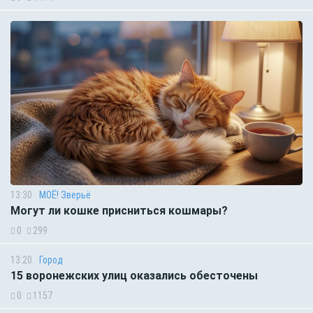
13:30
МОЁ! Зверьё
Могут ли кошке присниться кошмары?
0
299
13:20
Город
15 воронежских улиц оказались обесточены
0
1157