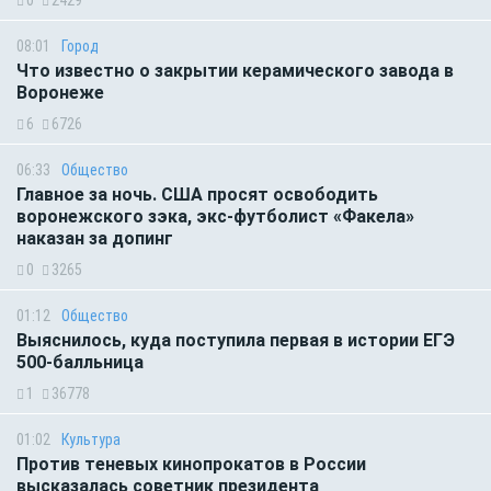
0
2429
08:01
Город
Что известно о закрытии керамического завода в
Воронеже
6
6726
06:33
Общество
Главное за ночь. CША просят освободить
воронежского зэка, экс-футболист «Факела»
наказан за допинг
0
3265
01:12
Общество
Выяснилось, куда поступила первая в истории ЕГЭ
500-балльница
1
36778
01:02
Культура
Против теневых кинопрокатов в России
высказалась советник президента