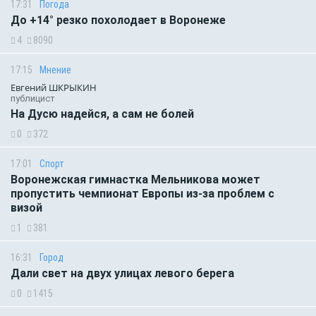
17:31
Погода
До +14° резко похолодает в Воронеже
4
8090
17:15
Мнение
Евгений ШКРЫКИН
публицист
На Дусю надейся, а сам не болей
0
372
17:01
Спорт
Воронежская гимнастка Мельникова может
пропустить чемпионат Европы из-за проблем с
визой
1
381
16:31
Город
Дали свет на двух улицах левого берега
0
1415