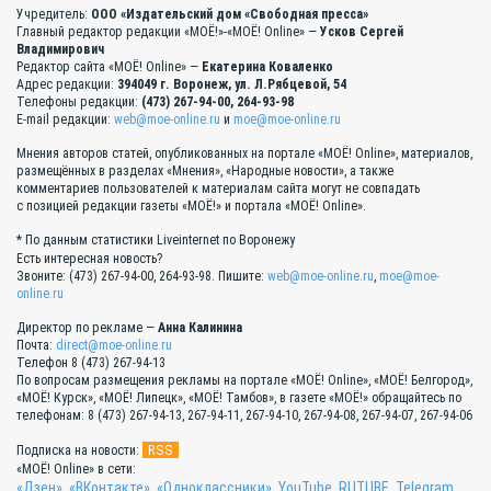
Учредитель:
ООО «Издательский дом «Свободная пресса»
Главный редактор редакции «МОЁ!»-«МОЁ! Online» —
Усков Сергей
Владимирович
Редактор сайта «МОЁ! Online» —
Екатерина Коваленко
Адрес редакции:
394049 г. Воронеж, ул. Л.Рябцевой, 54
Телефоны редакции:
(473) 267-94-00, 264-93-98
E-mail редакции:
web@moe-online.ru
и
moe@moe-online.ru
Мнения авторов статей, опубликованных на портале «МОЁ! Online», материалов,
размещённых в разделах «Мнения», «Народные новости», а также
комментариев пользователей к материалам сайта могут не совпадать
с позицией редакции газеты «МОЁ!» и портала «МОЁ! Online».
* По данным статистики Liveinternet по Воронежу
Есть интересная новость?
Звоните: (473) 267-94-00, 264-93-98. Пишите:
web@moe-online.ru
,
moe@moe-
online.ru
Директор по рекламе —
Анна Калинина
Почта:
direct@moe-online.ru
Телефон 8 (473) 267-94-13
По вопросам размещения рекламы на портале «МОЁ! Online», «МОЁ! Белгород»,
«МОЁ! Курск», «МОЁ! Липецк», «МОЁ! Тамбов», в газете «МОЁ!» обращайтесь по
телефонам: 8 (473) 267-94-13, 267-94-11, 267-94-10, 267-94-08, 267-94-07, 267-94-06
RSS
Подписка на новости:
«МОЁ! Online» в сети:
«Дзен»
,
«ВКонтакте»
,
«Одноклассники»
,
YouTube
,
RUTUBE
,
Telegram
.