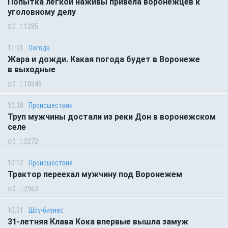
Попытка лёгкой наживы привела воронежцев к
уголовному делу
0
1285
11:01
Погода
Жара и дожди. Какая погода будет в Воронеже
в выходные
0
10545
10:38
Происшествия
Труп мужчины достали из реки Дон в воронежском
селе
0
2272
10:12
Происшествия
Трактор переехал мужчину под Воронежем
0
2963
10:01
Шоу-бизнес
31-летняя Клава Кока впервые вышла замуж