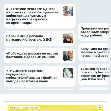
Как воронежцам 
Энергетики «Россети Центр»
оформить ДТП и н
напоминают о необходимости
пробку?
соблюдать допустимую
нагрузку на электросеть
во время жары
Предприятия рег
задолжали энерг
млрд рублей
Первые лица региона
наградили строителей ДСК
Капучино на орг
молоке может ста
«Побеждать должна не пустая
привычкой воро
болтовня, а здравый смысл»
Т2 занял первое 
«ТНС энерго Воронеж»
по набору беспла
определило
сервисов цифров
победителей акции «Двойная
Json & Partners
выгода» по итогам июля
РЕКЛАМА • ZELENCHUK.COM