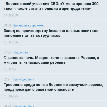
Воронежский участник СВО: «У меня пропали 300
тысяч после визита полиции и арендодателя»
4
5638
08:00
Вакансии в Воронеже
Завод по производству безалкогольных напитков
пополняет штат сотрудников
0
1506
07:06
Общество
Главное за ночь. Макрон хочет наказать Россию, а
мигранты изнасиловали ребёнка
0
7291
02:21
Происшествия
Тревожно среди ночи в Воронеже зазвучали сирены,
предупреждая о ракетной опасности
0
6675
00:23
Происшествия