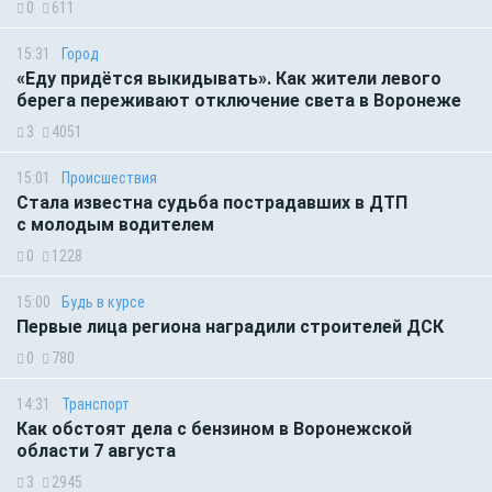
0
611
15:31
Город
«Еду придётся выкидывать». Как жители левого
берега переживают отключение света в Воронеже
3
4051
15:01
Происшествия
Стала известна судьба пострадавших в ДТП
с молодым водителем
0
1228
15:00
Будь в курсе
Первые лица региона наградили строителей ДСК
0
780
14:31
Транспорт
Как обстоят дела с бензином в Воронежской
области 7 августа
3
2945