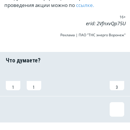
проведения акции можно по
ссылке.
16+
erid: 2VfnxvQp75U
Реклама | ПАО "ТНС энерго Воронеж"
1
1
3