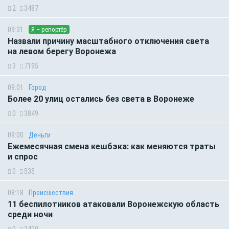
2
3487
09:31
Я – репортёр
Назвали причину масштабного отключения света
на левом берегу Воронежа
3
7195
09:01
Город
Более 20 улиц остались без света в Воронеже
0
3849
09:00
Деньги
Ежемесячная смена кешбэка: как меняются траты
и спрос
0
535
08:18
Происшествия
11 беспилотников атаковали Воронежскую область
среди ночи