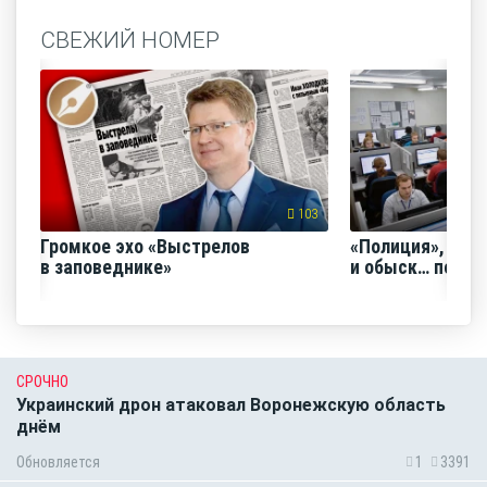
СВЕЖИЙ НОМЕР
103
Громкое эхо «Выстрелов
«Полиция», «Ро
в заповеднике»
и обыск… по ви
СРОЧНО
Украинский дрон атаковал Воронежскую область
днём
Обновляется
1
3391