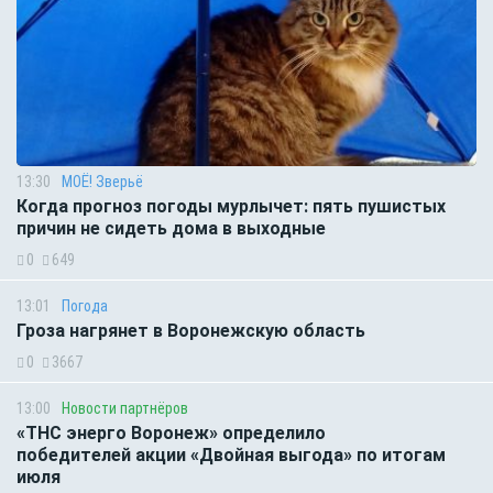
13:30
МОЁ! Зверьё
Когда прогноз погоды мурлычет: пять пушистых
причин не сидеть дома в выходные
0
649
13:01
Погода
Гроза нагрянет в Воронежскую область
0
3667
13:00
Новости партнёров
«ТНС энерго Воронеж» определило
победителей акции «Двойная выгода» по итогам
июля