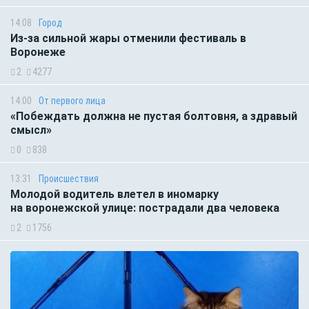
14:08
Город
Из-за сильной жары отменили фестиваль в
Воронеже
2
4277
14:00
От первого лица
«Побеждать должна не пустая болтовня, а здравый
смысл»
0
838
13:31
Происшествия
Молодой водитель влетел в иномарку
на воронежской улице: пострадали два человека
2
1756