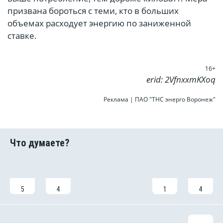
призвана бороться с теми, кто в больших
объемах расходует энергию по заниженной
ставке.
16+
erid: 2VfnxxmKXoq
Реклама | ПАО "ТНС энерго Воронеж"
5
4
1
4