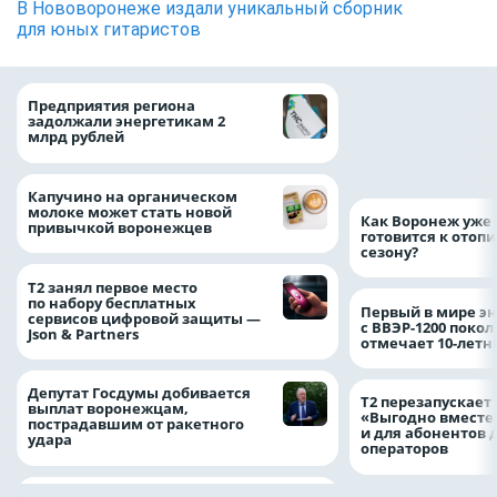
В Нововоронеже издали уникальный сборник
для юных гитаристов
Медицинскую по
Предприятия региона
и поддержку стр
задолжали энергетикам 2
компании можно 
млрд рублей
независимо от ре
выдачи полиса
Капучино на органическом
молоке может стать новой
Как Воронеж уже 
привычкой воронежцев
готовится к отоп
сезону?
Т2 занял первое место
по набору бесплатных
Первый в мире э
сервисов цифровой защиты —
с ВВЭР-1200 покол
Json & Partners
отмечает 10-лет
Депутат Госдумы добивается
Т2 перезапускает
выплат воронежцам,
«Выгодно вместе
пострадавшим от ракетного
и для абонентов 
удара
операторов