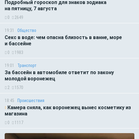
Подробный гороскоп для знаков зодиака
на пятницу, 7 августа
0
2649
19:31
Общество
Секс в воде: чем опасна близость в ванне, море
и бассейне
0
1983
19:01
Транспорт
За бассейн в автомобиле ответит по закону
молодой воронежец
2
1570
18:45
Происшествия
Камера сняла, как воронежец вынес косметику из
магазина
0
1117