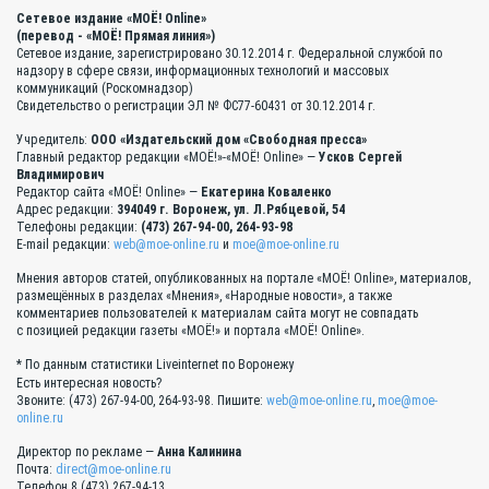
Сетевое издание «МОЁ! Online»
(перевод - «МОЁ! Прямая линия»)
Сетевое издание, зарегистрировано 30.12.2014 г. Федеральной службой по
надзору в сфере связи, информационных технологий и массовых
коммуникаций (Роскомнадзор)
Свидетельство о регистрации ЭЛ № ФС77-60431 от 30.12.2014 г.
Учредитель:
ООО «Издательский дом «Свободная пресса»
Главный редактор редакции «МОЁ!»-«МОЁ! Online» —
Усков Сергей
Владимирович
Редактор сайта «МОЁ! Online» —
Екатерина Коваленко
Адрес редакции:
394049 г. Воронеж, ул. Л.Рябцевой, 54
Телефоны редакции:
(473) 267-94-00, 264-93-98
E-mail редакции:
web@moe-online.ru
и
moe@moe-online.ru
Мнения авторов статей, опубликованных на портале «МОЁ! Online», материалов,
размещённых в разделах «Мнения», «Народные новости», а также
комментариев пользователей к материалам сайта могут не совпадать
с позицией редакции газеты «МОЁ!» и портала «МОЁ! Online».
* По данным статистики Liveinternet по Воронежу
Есть интересная новость?
Звоните: (473) 267-94-00, 264-93-98. Пишите:
web@moe-online.ru
,
moe@moe-
online.ru
Директор по рекламе —
Анна Калинина
Почта:
direct@moe-online.ru
Телефон 8 (473) 267-94-13