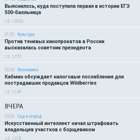
Выяснилось, куда поступила первая в истории ЕГЭ
500-балльница
0
2556
01:02
Культура
Против теневых кинопрокатов в России
высказалась советник президента
0
279
00:50
Экономика
Кабмин обсуждает налоговые послабления для
пострадавших продавцов Wildberries
0
149
ВЧЕРА
23:56
Сад и огород
Искусственный интеллект начал штрафовать
владельцев участков с борщевиком
0
218