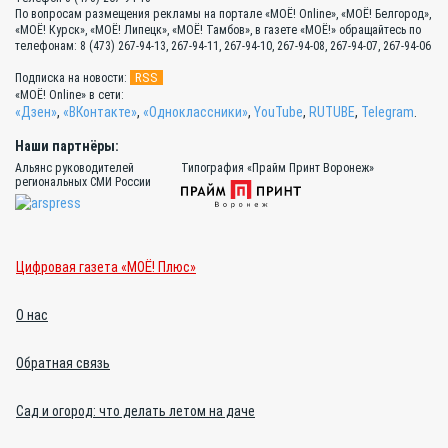
По вопросам размещения рекламы на портале «МОЁ! Online», «МОЁ! Белгород»,
«МОЁ! Курск», «МОЁ! Липецк», «МОЁ! Тамбов», в газете «МОЁ!» обращайтесь по
телефонам: 8 (473) 267-94-13, 267-94-11, 267-94-10, 267-94-08, 267-94-07, 267-94-06
RSS
Подписка на новости:
«МОЁ! Online» в сети:
«Дзен»
,
«ВКонтакте»
,
«Одноклассники»
,
YouTube
,
RUTUBE
,
Telegram
.
Наши партнёры:
Альянс руководителей
Типография «Прайм Принт Воронеж»
региональных СМИ России
Цифровая газета «МОЁ! Плюс»
О нас
Обратная связь
Сад и огород: что делать летом на даче