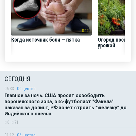
19
Когда источник боли — пятка
Огород после ли
урожай
СЕГОДНЯ
06:33
Общество
Главное за ночь. CША просят освободить
воронежского зэка, экс-футболист "Факела"
наказан за допинг, РФ хочет строить "железку" до
Индийского океана.
0
71
01:12
Общество