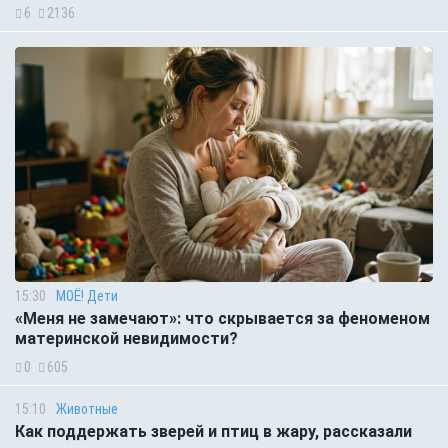
6
2136
15:30
МОЁ! Дети
«Меня не замечают»: что скрывается за феноменом
материнской невидимости?
0
605
15:10
Животные
Как поддержать зверей и птиц в жару, рассказали