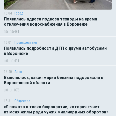
16:04
Город
Появились адреса подвоза техводы на время
отключения водоснабжения в Воронеже
5
5481
16:01
Происшествия
Появились подробности ДТП с двумя автобусами
в Воронеже
0
1431
15:40
Авто
Выяснилось, какая марка бензина подорожала в
Воронежской области
0
1075
15:31
Общество
«Я зажата в тиски бюрократии, которая тянет
из меня жилы ради чужих миллиардных оборотов»