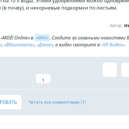
мл на 10 л воды. Этими удобрениями можно одновре
 (в почву), и некорневые подкормки по листьям.
Автор:
И
«МОЁ! Online» в
«МАХ»
. Cледите за главными новостями 
m
,
«ВКонтакте»
,
«Дзене»
, а видео смотрите в
«VK Видео»
.
1
РОВАТЬ
Читать все комментарии
(1)