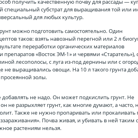
особ получить качественную почву для рассады — ку
ый специальный субстрат для выращивания той или и
иверсальный для любых культур.
рунт можно подготовить самостоятельно. Один
ептов таков: взять навозный перегной или 2 л биогу
езультате переработки органических материалов
 препаратов «Восток ЭМ-1» и червями «Старатель»),
олиной лесополосы, с луга из-под дернины или с огоро
где не выращивались овощи. На 10 л такого грунта доб
 просеянной золы.
е добавлять не надо. Он может подкислить грунт. Не
он не разрыхляет грунт, как многие думают, а часто, 
олит. Также не нужно пропаривать или прокаливать 
еззараживания». Почва живая, и убивать в ней таким
жное растениям нельзя.