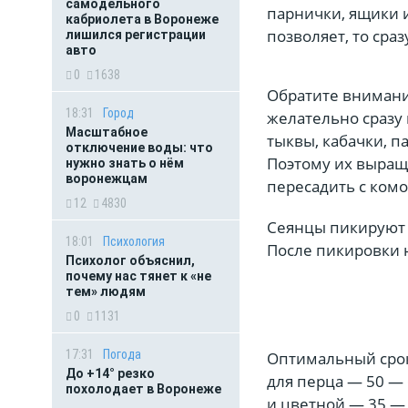
самодельного
парнички, ящики и
кабриолета в Воронеже
позволяет, то сра
лишился регистрации
авто
0
1638
Обратите внимание
18:31
Город
желательно сразу 
Масштабное
тыквы, кабачки, п
отключение воды: что
Поэтому их выращи
нужно знать о нём
воронежцам
пересадить с ком
12
4830
Сеянцы пикируют в
18:01
Психология
После пикировки н
Психолог объяснил,
почему нас тянет к «не
тем» людям
0
1131
17:31
Погода
Оптимальный срок
До +14° резко
для перца — 50 — 
похолодает в Воронеже
и цветной — 35 — 