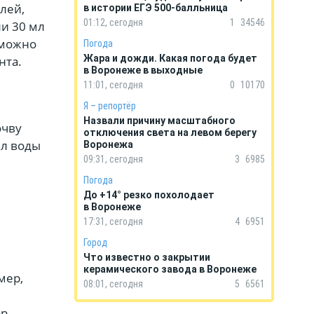
лей,
в истории ЕГЭ 500-балльница
01:12, сегодня
1
34546
ли 30 мл
 можно
Погода
Жара и дожди. Какая погода будет
нта.
в Воронеже в выходные
11:01, сегодня
0
10170
Я – репортёр
Назвали причину масштабного
очву
отключения света на левом берегу
 л воды
Воронежа
09:31, сегодня
3
6985
Погода
До +14° резко похолодает
в Воронеже
17:31, сегодня
4
6951
Город
Что известно о закрытии
керамического завода в Воронеже
мер,
08:01, сегодня
5
6561
ор