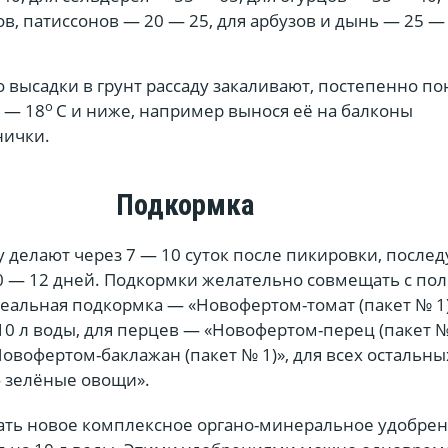
ов, патиссонов — 20 — 25, для арбузов и дынь — 25 — 
до высадки в грунт рассаду закаливают, постепенно п
о
 — 18
С и ниже, например вынося её на балконы
нички.
Подкормка
 делают через 7 — 10 суток после пикировки, посл
0 — 12 дней. Подкормки желательно совмещать с по
еальная подкормка — «Новофертом-томат (пакет № 1
а 10 л воды, для перцев — «Новофертом-перец (пакет №
овофертом-баклажан (пакет № 1)», для всех остальны
 зелёные овощи».
ть новое комплексное органо-минеральное удобре