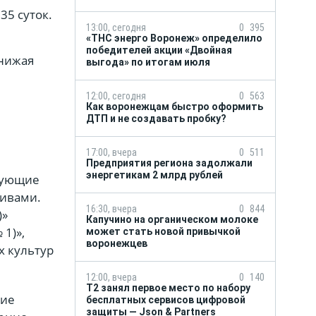
35 суток.
13:00, сегодня
0
395
«ТНС энерго Воронеж» определило
победителей акции «Двойная
онижая
выгода» по итогам июля
12:00, сегодня
0
563
Как воронежцам быстро оформить
ДТП и не создавать пробку?
17:00, вчера
0
511
Предприятия региона задолжали
энергетикам 2 млрд рублей
едующие
ливами.
16:30, вчера
0
844
)»
Капучино на органическом молоке
 1)»,
может стать новой привычкой
воронежцев
х культур
12:00, вчера
0
140
Т2 занял первое место по набору
ние
бесплатных сервисов цифровой
защиты — Json & Partners