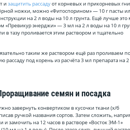
т и
защитить рассаду
от корневых и прикорневых гни
чёрной ножки, можно «Фитоспорином» — 10 г пасты и
нструкции на 2 л воды на 10 л грунта. Ещё лучше это
м «Превикур энерджи» — 3 мл на 2 л воды на 10 л гру
ли в тазу проливается этим раствором и тщательно
бязательно таким же раствором ещё раз проливаем п
 рассаду под корень из расчёта 3 мл препарата на 2
Проращивание семян и посадка
жно завернуть конвертиком в кусочки ткани (х/б
писав ручкой названия сортов. Затем сложить, напри
и и замочить на 12 часов в растворе «Восток ЭМ-1»
 (10 мл на 1 л воды). После этого слить лишний раств