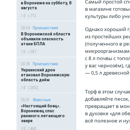
Самый простой сп
в Воронеже на субботу, 8
августа
в магазине готов
культуры либо ун
0
712
20:54
Происшествия
Однако хороший г
В Воронежской области
из простейших рец
объявили опасность
(полученного в р
атаки БПЛА
микроорганизмами
0
287
с 8 л почвы с топ
20:38
Происшествия
у вас чернозём), 
Украинский дрон
— 0,5 л древесной
атаковал Воронежскую
область днём
0
2052
Торф в этом случа
добавляйте песок, 
20:31
Животные
превращает в мон
«Настоящий боец».
Воронежец спас
в духовке «для об
раненого летающего
всё полезное и ну
зверя
0
460