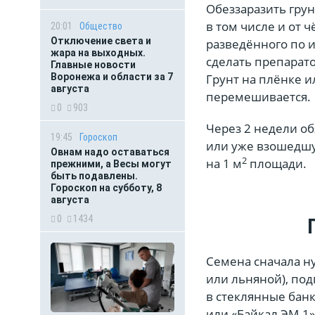
Обеззаразить грун
в том числе и от 
20:01
Общество
Отключение света и
разведённого по и
жара на выходных.
сделать препарато
Главные новости
Воронежа и области за 7
Грунт на плёнке и
августа
перемешивается.
0
903
Через 2 недели о
19:45
Гороскоп
или уже взошедшую
Овнам надо оставаться
2
на 1 м
площади.
прежними, а Весы могут
быть подавлены.
Гороскоп на субботу, 8
августа
0
1434
Семена сначала ну
или льняной), под
в стеклянные банк
или «Байкал ЭМ-1»