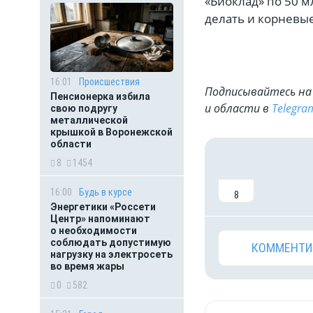
«Биоклад» по 50 
делать и корневые
16:01
Происшествия
Подписывайтесь на 
Пенсионерка избила
и области в
Telegra
свою подругу
металлической
крышкой в Воронежской
области
8
1454
16:00
Будь в курсе
8
Энергетики «Россети
Центр» напоминают
о необходимости
соблюдать допустимую
КОММЕНТИ
нагрузку на электросеть
во время жары
0
582