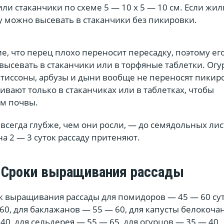
ли стаканчики по схеме 5 — 10 х 5 — 10 см. Если жи
зу можно высевать в стаканчики без пикировки.
, что перец плохо переносит пересадку, поэтому ег
высевать в стаканчики или в торфяные таблетки. Огу
атиссоны, арбузы и дыни вообще не переносят пикир
вают только в стаканчиках или в таблетках, чтобы
ом почвы.
сегда глубже, чем они росли, — до семядольных лис
а 2 — 3 суток рассаду притеняют.
Сроки выращивания рассады
 выращивания рассады для помидоров — 45 — 60 сут
60, для баклажанов — 55 — 60, для капусты белокоча
40, для сельдерея — 55 — 65, для огурцов — 35 — 40,