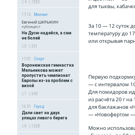
4
7283
для тыквы, кабачк
17:15
Мнение
Евгений ШКРЫКИН
За 10 — 12 суток 
публицист
температуру до 17
На Дусю надейся, а сам
не болей
или открывая пар
0
331
17:01
Спорт
Воронежская гимнастка
Мельникова может
пропустить чемпионат
Первую подкормку
Европы из-за проблем с
— с интервалом 1
визой
Для помидоров ид
1
349
из расчёта 20 г н
для баклажанов «Н
16:31
Город
Дали свет на двух
— «Новофертом —
улицах левого берега
0
1328
Можно использова