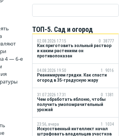
еять
ТОП-5. Сад и огород
а
02.08.2026 17:15
0
38777
авляют
Как приготовить зольный раствор
При
и каким растениям он
противопоказан
а 4 — 6-е
м
04.08.2026 19:50
1
9016
ния
Реанимируем грядки. Как спасти
огород в 35-градусную жару
ературы
31.07.2026 17:31
0
1381
Чем обработать яблоню, чтобы
получить умопомрачительный
урожай
ть
23:56, вчера
1
1034
Искусственный интеллект начал
ые
штрафовать владельцев участков