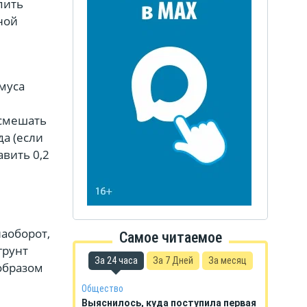
пить
ной
муса
 смешать
да (если
авить 0,2
наоборот,
Самое читаемое
грунт
За 24 часа
За 7 Дней
За месяц
 образом
Общество
Выяснилось, куда поступила первая