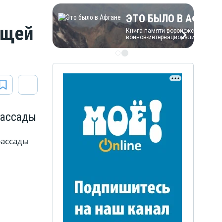
ЭТО БЫЛО В АФГАН
ощей
Книга памяти воронежских
воинов-интернационалистов
ЭТО БЫЛО В АФГАНЕ
рассады
Книга памяти воронежских
воинов-интернационалистов
рассады