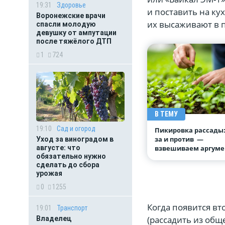
19:31
Здоровье
и поставить на ку
Воронежские врачи
их высаживают в 
спасли молодую
девушку от ампутации
после тяжёлого ДТП
1
724
В ТЕМУ
19:10
Сад и огород
Пикировка рассады
за и против —
Уход за виноградом в
августе: что
взвешиваем аргум
обязательно нужно
сделать до сбора
урожая
0
1255
Когда появится вт
19:01
Транспорт
(рассадить из об
Владелец