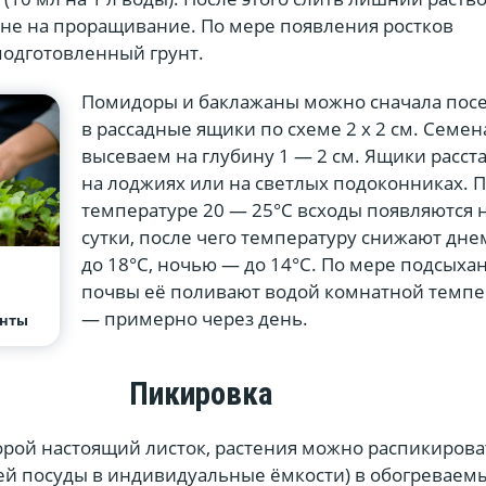
хне на проращивание. По мере появления ростков
подготовленный грунт.
Помидоры и баклажаны можно сначала пос
в рассадные ящики по схеме 2 х 2 см. Семен
высеваем на глубину 1 — 2 см. Ящики расст
на лоджиях или на светлых подоконниках. 
температуре 20 — 25°С всходы появляются н
сутки, после чего температуру снижают дне
до 18°С, ночью — до 14°С. По мере подсыха
:
почвы её поливают водой комнатной темп
— примерно через день.
енты
Пикировка
орой настоящий листок, растения можно распикирова
щей посуды в индивидуальные ёмкости) в обогреваем