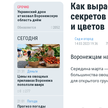
Как выра
СРОЧНО
Украинский дрон
секретов
атаковал Воронежскую
область днём
и цветов
Обновляется
2052
СЕГОДНЯ
Сад и огород
14.03.2023 19:36
7
Воронежцам на
Середина марта —
21:31
Деньги
большинства овощ
Цены на овощных
для открытого гру
прилавках Воронежа
поползли вверх
0
277
21:01
Погода
Прогноз погоды