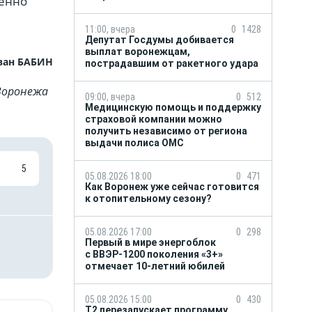
менно
11:00, вчера
0
1428
Депутат Госдумы добивается
выплат воронежцам,
ван БАБИН
пострадавшим от ракетного удара
Воронежа
09:00, вчера
0
512
Медицинскую помощь и поддержку
страховой компании можно
получить независимо от региона
выдачи полиса ОМС
5
05.08.2026 18:00
0
471
Как Воронеж уже сейчас готовится
к отопительному сезону?
05.08.2026 17:00
0
298
Первый в мире энергоблок
с ВВЭР-1200 поколения «3+»
отмечает 10-летний юбилей
05.08.2026 15:00
0
430
Т2 перезапускает программу