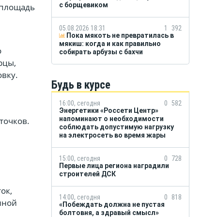
с борщевиком
лплощадь
05.08.2026 18:31
1
392
Пока мякоть не превратилась в
мякиш: когда и как правильно
о
собирать арбузы с бахчи
рцы,
овку.
Будь в курсе
16:00, сегодня
0
582
Энергетики «Россети Центр»
напоминают о необходимости
точков.
соблюдать допустимую нагрузку
на электросеть во время жары
15:00, сегодня
0
728
Первые лица региона наградили
строителей ДСК
ок,
14:00, сегодня
0
818
нной
«Побеждать должна не пустая
болтовня, а здравый смысл»