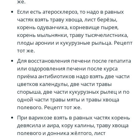
же.
Если есть атеросклероз, то надо в равных
частях взять траву хвоща, лист берёзы,
корень одуванчика, корневище пырея,
корень мыльнянки, траву тысячелистника,
плоды аронии и кукурузные рыльца. Рецепт
тот же.
Для восстановления печени после гепатита
или оздоровления печени после курса
приёма антибиотиков надо взять две части
цветков календулы, две части травы
спорыша, две части кукурузных рылец и по
одной части травы мяты и травы хвоща
полевого. Рецепт тот же.
При варикозе взять в равных частях корень
девясила и аира, кору калины, траву хвоща
полевого и донника жёлтого, лист