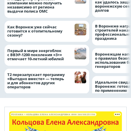
как удалось защи
компании можно получить
воронежскую сем
независимо от региона
долгов
выдачи полиса ОМС
В Воронеже нагр
Как Воронеж уже сейчас
строителей нака
готовится к отопительному
профессионально
сезону?
праздника
Первый в мире энергоблок
Воронежцам нап
с ВВЭР-1200 поколения «3+»
о правилах безоп
отмечает 10-летний юбилей
использования б
генераторов
Т2 перезапускает программу
«Выгодно вместе» — теперь
Идеальное свида
и для абонентов других
Воронеже: готова
операторов
по применению
РЕКЛАМА • КОЛЬЦОВА ЕЛЕНА АЛЕКСАНДРОВНА ИНН 366100251196