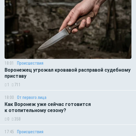
18:01
Происшествия
Воронежец угрожал кровавой расправой судебному
приставу
1
711
18:00
От первого лица
Как Воронеж уже сейчас готовится
к отопительному сезону?
0
358
17:45
Происшествия