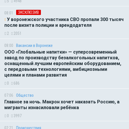
5
4948
ЭКСКЛЮЗИВ
08:01
У воронежского участника СВО пропали 300 тысяч
после визита полиции и арендодателя
2
2051
08:00
Вакансии в Воронеже
ООО «Глобальные напитки» — суперсовременный
завод по производству безалкогольных напитков,
оснащенный лучшим европейским оборудованием,
с передовыми технологиями, амбициозными
целями и планами развития
0
686
07:06
Общество
Главное за ночь. Макрон хочет наказать Россию, а
мигранты изнасиловали ребёнка
0
3997
02:21
Происшествия