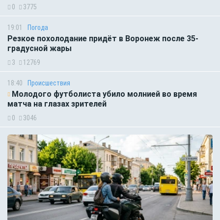
0
3775
19:01
Погода
Резкое похолодание придёт в Воронеж после 35-
градусной жары
3
12769
18:40
Происшествия
Молодого футболиста убило молнией во время
матча на глазах зрителей
0
3046