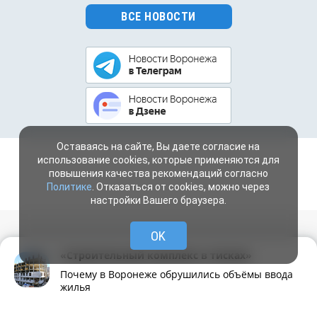
ВСЕ НОВОСТИ
Оставаясь на сайте, Вы даете согласие на
использование cookies, которые применяются для
повышения качества рекомендаций согласно
Политике
. Отказаться от cookies, можно через
настройки Вашего браузера.
OK
Сетевое издание «МОЁ! Online»
«Строительный комплекс в тисках»
(перевод - «МОЁ! Прямая линия»)
Сетевое издание, зарегистрировано 30.12.2014 г. Федеральной службой по
Почему в Воронеже обрушились объёмы ввода
надзору в сфере связи, информационных технологий и массовых
жилья
коммуникаций (Роскомнадзор)
Свидетельство о регистрации ЭЛ № ФС77-60431 от 30.12.2014 г.
Рубрики
Написать
Живая лента
Чат
МОЁ! Плюс