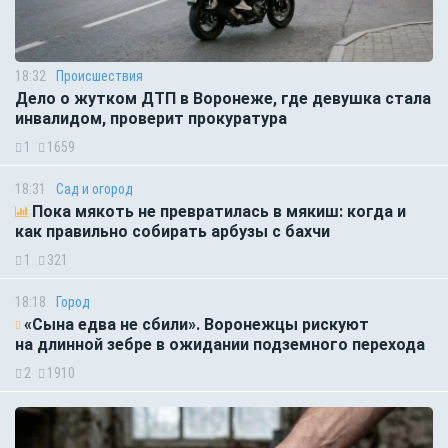
18:32
Происшествия
Дело о жутком ДТП в Воронеже, где девушка стала
инвалидом, проверит прокуратура
1
1659
18:31
Сад и огород
Пока мякоть не превратилась в мякиш: когда и
как правильно собирать арбузы с бахчи
1
321
18:18
Город
«Сына едва не сбили». Воронежцы рискуют
на длинной зебре в ожидании подземного перехода
2
1910