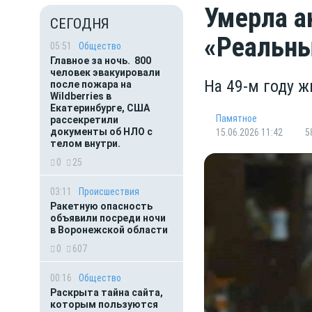
Умерла а
СЕГОДНЯ
«Реальны
05:51
Общество
Главное за ночь. 800
человек эвакуировали
На 49-м году 
после пожара на
Wildberries в
Екатеринбурге, США
Памятное
рассекретили
документы об НЛО с
15.06.2026 11:42
5
телом внутри.
0
25
03:11
Происшествия
Ракетную опасность
объявили посреди ночи
в Воронежской области
0
607
00:16
Общество
Раскрыта тайна сайта,
которым пользуются