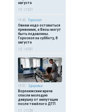
августа
0
1551
19:45
Гороскоп
Овнам надо оставаться
прежними, а Весы могут
быть подавлены.
Гороскоп на субботу, 8
августа
0
6581
19:31
Здоровье
Воронежские врачи
спасли молодую
девушку от ампутации
после тяжёлого ДТП
1
1120