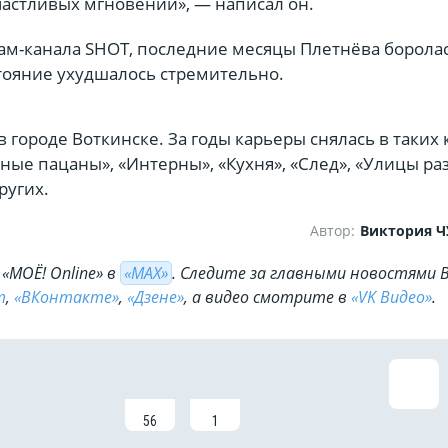
частливых мгновений», — написал он.
ам-канала SHOT, последние месяцы Плетнёва борола
стояние ухудшалось стремительно.
в городе Воткинске. За годы карьеры снялась в таких 
ьные пацаны», «Интерны», «Кухня», «След», «Улицы ра
ругих.
Автор:
Виктория 
«МОЁ! Online» в
«МАХ»
. Cледите за главными новостями 
m
,
«ВКонтакте»
,
«Дзене»
, а видео смотрите в
«VK Видео»
.
56
1