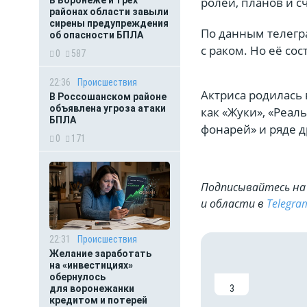
ролей, планов и с
В Воронеже и трёх
районах области завыли
сирены предупреждения
По данным телегр
об опасности БПЛА
с раком. Но её со
0
587
22:36
Происшествия
Актриса родилась 
В Россошанском районе
объявлена угроза атаки
как «Жуки», «Реал
БПЛА
фонарей» и ряде д
0
171
Подписывайтесь на 
и области в
Telegra
22:31
Происшествия
Желание заработать
на «инвестициях»
обернулось
3
для воронежанки
кредитом и потерей