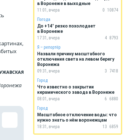
в Воронеже в выходные
11:01, вчера
0
10874
сь
Погода
До +14° резко похолодает
в Воронеже
17:31, вчера
4
8793
картинах,
Я – репортёр
збитых
Назвали причину масштабного
отключения света на левом берегу
Воронежа
09:31, вчера
3
7418
ЧУЖАВСКАЯ
Город
Воронежа
Что известно о закрытии
керамического завода в Воронеже
08:01, вчера
6
6880
Город
Масштабное отключение воды: что
нужно знать о нём воронежцам
18:31, вчера
13
6859