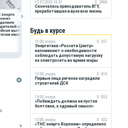
13.07.2026 16:31
0
2868
Скончалась преподаватель ВГУ,
проработавшая в вузе всю жизнь
 энерго
Как воронежцам
Предприятия
онеж»
быстро оформить
региона задолжа
еделило
ДТП и не создавать
энергетикам 2 м
дителей акции
пробку?
рублей
Будь в курсе
ойная выгода»
тогам июля
16:00, вчера
0
651
Энергетики «Россети Центр»
напоминают о необходимости
соблюдать допустимую нагрузку
на электросеть во время жары
15:00, вчера
0
818
Первые лица региона наградили
строителей ДСК
14:00, вчера
0
853
«Побеждать должна не пустая
болтовня, а здравый смысл»
о
13:00, вчера
0
422
«ТНС энерго Воронеж» определило
9