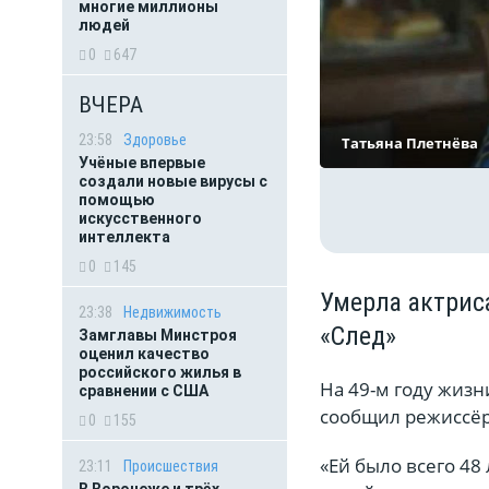
многие миллионы
людей
0
647
ВЧЕРА
23:58
Здоровье
Татьяна Плетнёва
Учёные впервые
создали новые вирусы с
помощью
искусственного
интеллекта
0
145
Умерла актрис
23:38
Недвижимость
«След»
Замглавы Минстроя
оценил качество
российского жилья в
На 49-м году жизн
сравнении с США
сообщил режиссёр
0
155
«Ей было всего 48
23:11
Происшествия