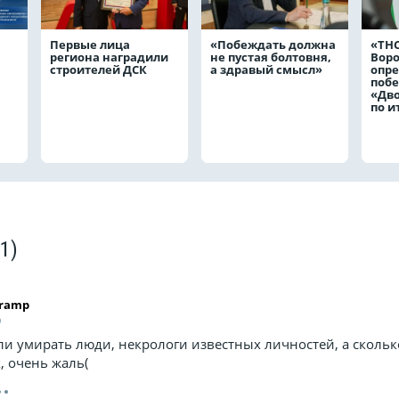
Первые лица
«Побеждать должна
«ТНС
региона наградили
не пустая болтовня,
Вор
строителей ДСК
а здравый смысл»
опр
побе
«Дв
по и
(1)
tramp
9
али умирать люди, некрологи известных личностей, а скольк
, очень жаль(