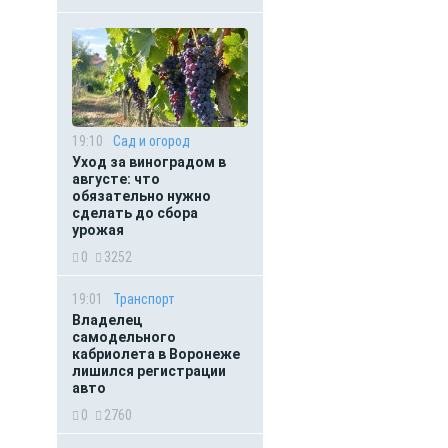
19:10
Сад и огород
Уход за виноградом в
августе: что
обязательно нужно
сделать до сбора
урожая
0
3252
19:01
Транспорт
Владелец
самодельного
кабриолета в Воронеже
лишился регистрации
авто
0
2760