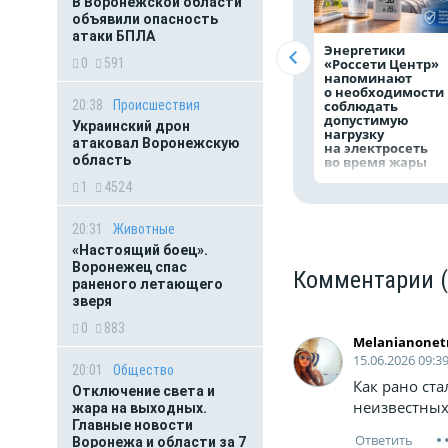
В Воронежской области
объявили опасность
атаки БПЛА
Энергетики
«Россети Центр»
0
591
напоминают
о необходимости
соблюдать
20:38
Происшествия
допустимую
Украинский дрон
нагрузку
атаковал Воронежскую
на электросеть
область
во время жары
1
4524
20:31
Животные
«Настоящий боец».
Воронежец спас
Комментарии
раненого летающего
зверя
0
883
Melanianone
15.06.2026 09:3
20:01
Общество
Как рано ст
Отключение света и
неизвестных
жара на выходных.
Главные новости
Воронежа и области за 7