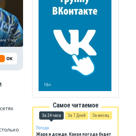
ала "След"
ОК
и
Самое читаемое
цсетях
За 24 часа
За 7 Дней
За месяц
Погода
столько
Жара и дожди. Какая погода будет