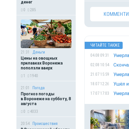
денег
0
285
КОММЕНТИ
ЧИТАЙТЕ ТАКЖЕ
21:31
Деньги
Умерла
04.08 09:31
Цены на овощных
прилавках Воронежа
Сконча
02.08 10:54
поползли вверх
Умерла
21.07 15:59
1
1940
Ушёл и
18.07 12:26
21:01
Погода
Умерла
17.07 17:03
Прогноз погоды
в Воронеже на субботу, 8
августа
0
4033
20:54
Происшествия