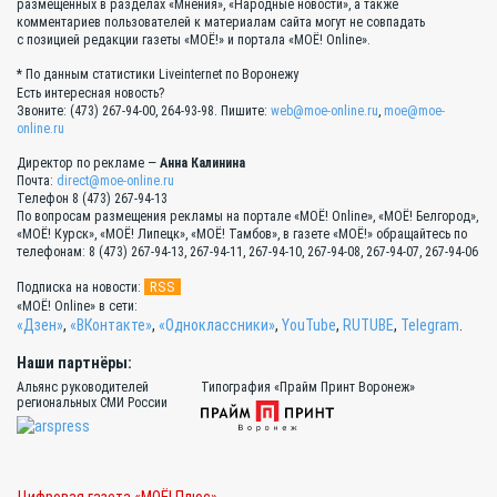
размещённых в разделах «Мнения», «Народные новости», а также
комментариев пользователей к материалам сайта могут не совпадать
с позицией редакции газеты «МОЁ!» и портала «МОЁ! Online».
* По данным статистики Liveinternet по Воронежу
Есть интересная новость?
Звоните: (473) 267-94-00, 264-93-98. Пишите:
web@moe-online.ru
,
moe@moe-
online.ru
Директор по рекламе —
Анна Калинина
Почта:
direct@moe-online.ru
Телефон 8 (473) 267-94-13
По вопросам размещения рекламы на портале «МОЁ! Online», «МОЁ! Белгород»,
«МОЁ! Курск», «МОЁ! Липецк», «МОЁ! Тамбов», в газете «МОЁ!» обращайтесь по
телефонам: 8 (473) 267-94-13, 267-94-11, 267-94-10, 267-94-08, 267-94-07, 267-94-06
RSS
Подписка на новости:
«МОЁ! Online» в сети:
«Дзен»
,
«ВКонтакте»
,
«Одноклассники»
,
YouTube
,
RUTUBE
,
Telegram
.
Наши партнёры:
Альянс руководителей
Типография «Прайм Принт Воронеж»
региональных СМИ России
Цифровая газета «МОЁ! Плюс»