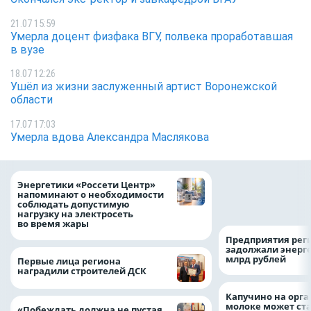
21.07 15:59
Умерла доцент физфака ВГУ, полвека проработавшая
в вузе
18.07 12:26
Ушёл из жизни заслуженный артист Воронежской
области
17.07 17:03
Умерла вдова Александра Маслякова
Как воронежцам 
Энергетики «Россети Центр»
оформить ДТП и н
напоминают о необходимости
пробку?
соблюдать допустимую
нагрузку на электросеть
во время жары
Предприятия рег
задолжали энерг
млрд рублей
Первые лица региона
наградили строителей ДСК
Капучино на орг
молоке может ста
«Побеждать должна не пустая