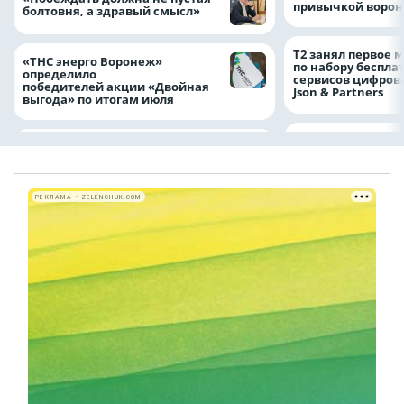
привычкой воро
болтовня, а здравый смысл»
Т2 занял первое 
«ТНС энерго Воронеж»
по набору беспла
определило
сервисов цифров
победителей акции «Двойная
Json & Partners
выгода» по итогам июля
РЕКЛАМА • ZELENCHUK.COM