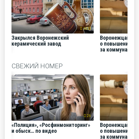
5433
Закрылся Воронежский
Воронежцам на
керамический завод
о повышении п
за коммунальные
СВЕЖИЙ НОМЕР
26
«Полиция», «Росфинмониторинг»
Воронежцам на
и обыск… по видео
о повышении п
за коммунальные