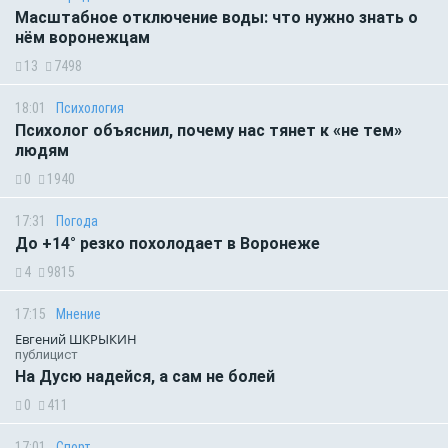
Масштабное отключение воды: что нужно знать о
нём воронежцам
13
7498
18:01
Психология
Психолог объяснил, почему нас тянет к «не тем»
людям
0
1940
17:31
Погода
До +14° резко похолодает в Воронеже
4
9815
17:15
Мнение
Евгений ШКРЫКИН
публицист
На Дусю надейся, а сам не болей
0
411
17:01
Спорт