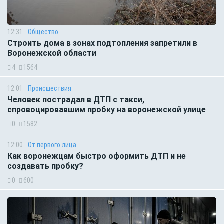
12:31
Общество
Строить дома в зонах подтопления запретили в
Воронежской области
4
1564
12:01
Происшествия
Человек пострадал в ДТП с такси,
спровоцировавшим пробку на воронежской улице
0
1582
12:00
От первого лица
Как воронежцам быстро оформить ДТП и не
создавать пробку?
0
600