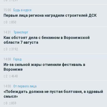
15:00
Будь в курсе
Первые лица региона наградили строителей ДСК
0
850
14:31
Транспорт
Как обстоят дела с бензином в Воронежской
области 7 августа
3
3192
14:08
Город
Из-за сильной жары отменили фестиваль в
Воронеже
2
4640
14:00
От первого лица
«Побеждать должна не пустая болтовня, а здравый
смысл»
0
859