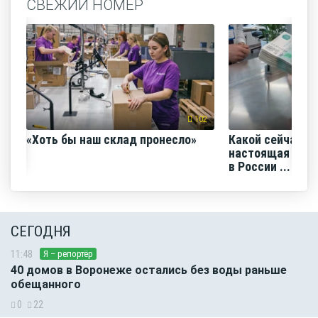
СВЕЖИЙ НОМЕР
102
«Хоть бы наш склад пронесло»
Какой сейчас м
настоящая сред
в России ...
СЕГОДНЯ
11:48
Я – репортёр
40 домов в Воронеже остались без воды раньше
обещанного
0
22