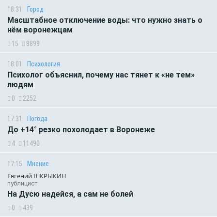
18:31
Город
Масштабное отключение воды: что нужно знать о
нём воронежцам
15
8899
18:01
Психология
Психолог объяснил, почему нас тянет к «не тем»
людям
0
2252
17:31
Погода
До +14° резко похолодает в Воронеже
4
11490
17:15
Мнение
Евгений ШКРЫКИН
публицист
На Дусю надейся, а сам не болей
0
439