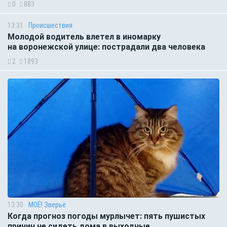
0
883
13:31
Происшествия
Молодой водитель влетел в иномарку
на воронежской улице: пострадали два человека
2
1893
13:30
МОЁ! Зверьё
Когда прогноз погоды мурлычет: пять пушистых
причин не сидеть дома в выходные