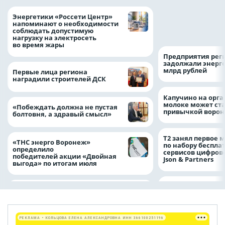
Как воронежцам 
Энергетики «Россети Центр»
оформить ДТП и н
напоминают о необходимости
пробку?
соблюдать допустимую
нагрузку на электросеть
во время жары
Предприятия рег
задолжали энерг
млрд рублей
Первые лица региона
наградили строителей ДСК
Капучино на орг
молоке может ста
«Побеждать должна не пустая
привычкой воро
болтовня, а здравый смысл»
Т2 занял первое 
«ТНС энерго Воронеж»
по набору беспла
определило
сервисов цифров
победителей акции «Двойная
Json & Partners
выгода» по итогам июля
РЕКЛАМА • КОЛЬЦОВА ЕЛЕНА АЛЕКСАНДРОВНА ИНН 366100251196