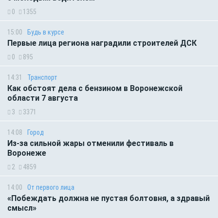
0
1355
15:00
Будь в курсе
Первые лица региона наградили строителей ДСК
0
895
14:31
Транспорт
Как обстоят дела с бензином в Воронежской
области 7 августа
3
3371
14:08
Город
Из-за сильной жары отменили фестиваль в
Воронеже
2
4859
14:00
От первого лица
«Побеждать должна не пустая болтовня, а здравый
смысл»