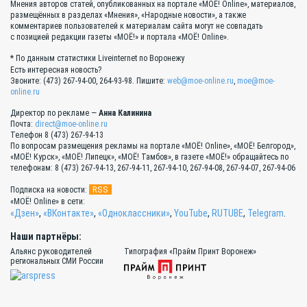
Мнения авторов статей, опубликованных на портале «МОЁ! Online», материалов,
размещённых в разделах «Мнения», «Народные новости», а также
комментариев пользователей к материалам сайта могут не совпадать
с позицией редакции газеты «МОЁ!» и портала «МОЁ! Online».
* По данным статистики Liveinternet по Воронежу
Есть интересная новость?
Звоните: (473) 267-94-00, 264-93-98. Пишите:
web@moe-online.ru
,
moe@moe-
online.ru
Директор по рекламе —
Анна Калинина
Почта:
direct@moe-online.ru
Телефон 8 (473) 267-94-13
По вопросам размещения рекламы на портале «МОЁ! Online», «МОЁ! Белгород»,
«МОЁ! Курск», «МОЁ! Липецк», «МОЁ! Тамбов», в газете «МОЁ!» обращайтесь по
телефонам: 8 (473) 267-94-13, 267-94-11, 267-94-10, 267-94-08, 267-94-07, 267-94-06
RSS
Подписка на новости:
«МОЁ! Online» в сети:
«Дзен»
,
«ВКонтакте»
,
«Одноклассники»
,
YouTube
,
RUTUBE
,
Telegram
.
Наши партнёры:
Альянс руководителей
Типография «Прайм Принт Воронеж»
региональных СМИ России