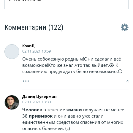
Комментарии
(122)
Ksanfij
02.11.2021 10:59
Очень соболезную родным!Они сделали всё
возможное!Кто же знал,что так выйдет.😭 К
сожалению предугадать было невозможно.😒
4
Давид Цукерман
02.11.2021 13:30
Человек
в течение
жизни
получает не менее
38
прививок
и они давно уже стали
единственным средством спасения от многих
опасных болезней. (с)