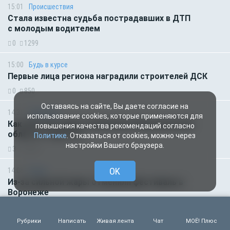
15:01
Происшествия
Стала известна судьба пострадавших в ДТП
с молодым водителем
0
1299
15:00
Будь в курсе
Первые лица региона наградили строителей ДСК
0
850
Оставаясь на сайте, Вы даете согласие на
14:31
Транспорт
использование cookies, которые применяются для
Как обстоят дела с бензином в Воронежской
повышения качества рекомендаций согласно
области 7 августа
Политике
. Отказаться от cookies, можно через
настройки Вашего браузера.
3
3196
OK
14:08
Город
Из-за сильной жары отменили фестиваль в
Воронеже
2
4644
Рубрики
Написать
Живая лента
Чат
МОЁ! Плюс
14:00
От первого лица