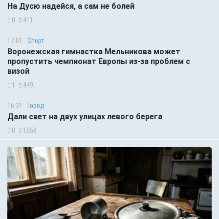
На Дусю надейся, а сам не болей
0
411
17:01
Спорт
Воронежская гимнастка Мельникова может
пропустить чемпионат Европы из-за проблем с
визой
1
449
16:31
Город
Дали свет на двух улицах левого берега
0
1558