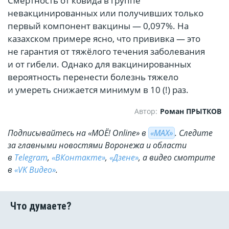
Смертность от ковида в группе
невакцинированных или получивших только
первый компонент вакцины — 0,097%. На
казахском примере ясно, что прививка — это
не гарантия от тяжёлого течения заболевания
и от гибели. Однако для вакцинированных
вероятность перенести болезнь тяжело
и умереть снижается минимум в 10 (!) раз.
Автор:
Роман ПРЫТКОВ
Подписывайтесь на «МОЁ! Online» в
«МАХ»
. Cледите
за главными новостями Воронежа и области
в
Telegram
,
«ВКонтакте»
,
«Дзене»
, а видео смотрите
в
«VK Видео»
.