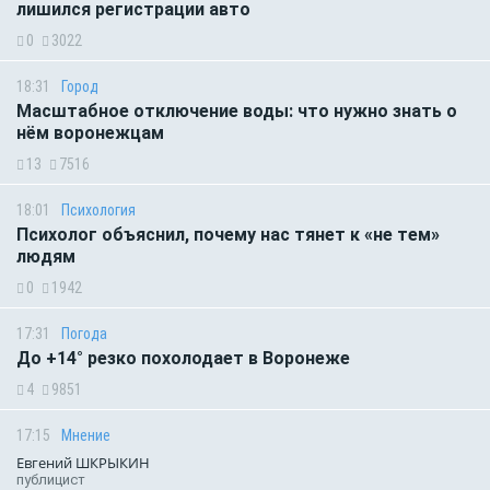
лишился регистрации авто
0
3022
18:31
Город
Масштабное отключение воды: что нужно знать о
нём воронежцам
13
7516
18:01
Психология
Психолог объяснил, почему нас тянет к «не тем»
людям
0
1942
17:31
Погода
До +14° резко похолодает в Воронеже
4
9851
17:15
Мнение
Евгений ШКРЫКИН
публицист