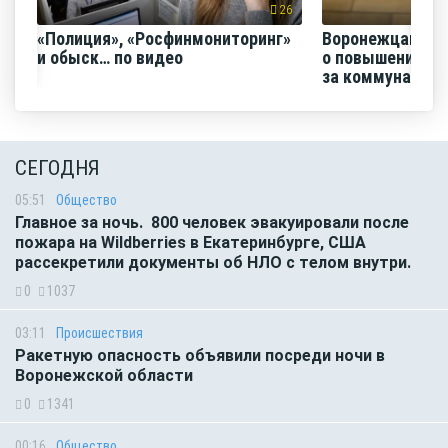
26
«Полиция», «Росфинмониторинг»
Воронежцам на
и обыск… по видео
о повышении п
за коммунальные
СЕГОДНЯ
05:51
Общество
Главное за ночь. 800 человек эвакуировали после
пожара на Wildberries в Екатеринбурге, США
рассекретили документы об НЛО с телом внутри.
0
1037
03:11
Происшествия
Ракетную опасность объявили посреди ночи в
Воронежской области
0
1341
00:16
Общество