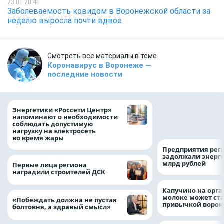
23.01 20:41
Заболеваемость ковидом в Воронежской области за
неделю выросла почти вдвое
Смотреть все материалы в теме
Коронавирус в Воронеже —
последние новости
Как воронежцам 
Энергетики «Россети Центр»
оформить ДТП и н
напоминают о необходимости
пробку?
соблюдать допустимую
нагрузку на электросеть
во время жары
Предприятия рег
задолжали энерг
млрд рублей
Первые лица региона
наградили строителей ДСК
Капучино на орг
молоке может ста
«Побеждать должна не пустая
привычкой воро
болтовня, а здравый смысл»