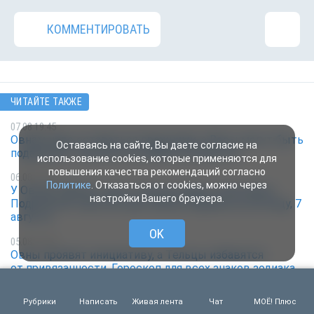
КОММЕНТИРОВАТЬ
ЧИТАЙТЕ ТАКЖЕ
07.08 19:45
Овнам надо оставаться прежними, а Весы могут быть
Оставаясь на сайте, Вы даете согласие на
подавлены. Гороскоп на субботу, 8 августа
использование cookies, которые применяются для
повышения качества рекомендаций согласно
06.08 19:45
Политике
. Отказаться от cookies, можно через
У Овнов заболит шея, а Тельцы будут позитивны.
настройки Вашего браузера.
Подробный гороскоп для знаков зодиака на пятницу, 7
августа
OK
05.08 19:45
Овны проявят инициативу, а Тельцы избавятся
от привязанности. Гороскоп для всех знаков зодиака
на четверг, 6 августа
Рубрики
Написать
Живая лента
Чат
МОЁ! Плюс
04.08 19:45