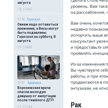
сделать столь не
августа
уровень. Вам так
0
1567
на расслабление, 
19:45
Гороскоп
Вам очень хочется
Овнам надо оставаться
недавно познакоми
прежними, а Весы могут
быть подавлены.
испортить ваше в
Гороскоп на субботу, 8
консультант увле
августа
и предоставьте се
0
6899
проявлять инициа
Из-за изменения 
Вы чувствуете се
работы, и при этом
продвигаются в п
19:31
Здоровье
энтузиазм, не игн
Воронежские врачи
спасли молодую
девушку от ампутации
после тяжёлого ДТП
Рак
1
1124