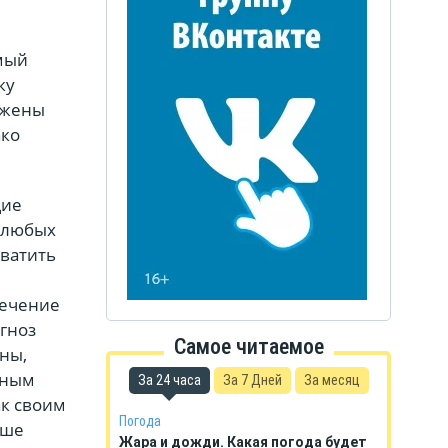
амый
ку
ружены
ако
щие
ь любых
хватить
течение
гноз
Самое читаемое
ны,
зным
За 24 часа
За 7 Дней
За месяц
ак своим
Погода
ьше
Жара и дожди. Какая погода будет