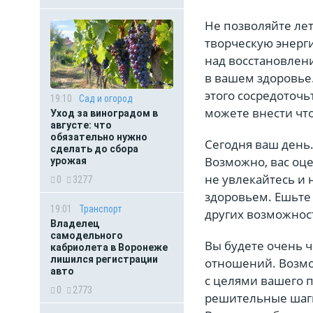
Не позволяйте лет
творческую энерги
над восстановлен
в вашем здоровье.
этого сосредоточь
19:10
Сад и огород
можете внести что
Уход за виноградом в
августе: что
обязательно нужно
Сегодня ваш день.
сделать до сбора
Возможно, вас оце
урожая
не увлекайтесь и
0
3277
здоровьем. Ешьте 
19:01
Транспорт
других возможнос
Владелец
самодельного
Вы будете очень ч
кабриолета в Воронеже
лишился регистрации
отношений. Возмо
авто
с целями вашего 
0
2773
решительные шаги,