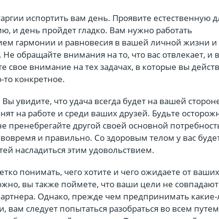
аргии испортить вам день. Проявите естественную д
ю, и день пройдет гладко. Вам нужно работать
ием гармонии и равновесия в вашей личной жизни и
 Не обращайте внимания на то, что вас отвлекает, и 
те свое внимание на тех задачах, в которые вы дейс
-то конкретное.
 Вы увидите, что удача всегда будет на вашей сторон
нят на работе и среди ваших друзей. Будьте осторож
 не пренебрегайте другой своей основной потребнос
вовремя и правильно. Со здоровым телом у вас буде
тей насладиться этим удовольствием.
етко понимать, чего хотите и чего ожидаете от ваши
жно, вы также поймете, что ваши цели не совпадают
партнера. Однако, прежде чем предпринимать какие-
 вам следует попытаться разобраться во всем путем