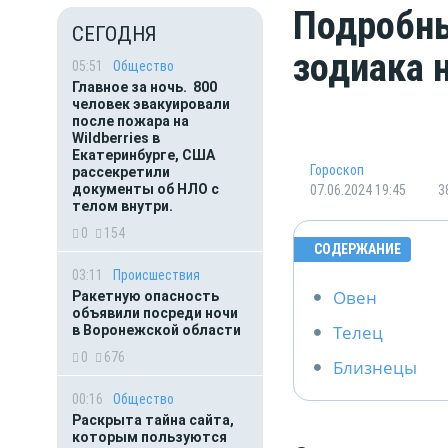
Подробны
СЕГОДНЯ
зодиака н
05:51
Общество
Главное за ночь. 800
человек эвакуировали
после пожара на
Wildberries в
Екатеринбурге, США
Гороскоп
рассекретили
документы об НЛО с
07.06.2024 19:45
3
телом внутри.
0
154
СОДЕРЖАНИЕ
03:11
Происшествия
Овен
Ракетную опасность
объявили посреди ночи
Телец
в Воронежской области
0
676
Близнецы
00:16
Общество
Раскрыта тайна сайта,
которым пользуются