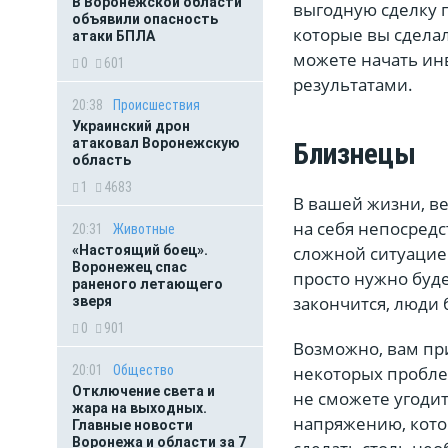
В Воронежской области
выгодную сделку 
объявили опасность
которые вы сделал
атаки БПЛА
можете начать ин
0
601
результатами.
20:38
Происшествия
Украинский дрон
атаковал Воронежскую
Близнецы
область
1
4683
В вашей жизни, ве
на себя непосредс
20:31
Животные
«Настоящий боец».
сложной ситуацией
Воронежец спас
просто нужно буде
раненого летающего
закончится, люди
зверя
0
901
Возможно, вам пр
20:01
Общество
некоторых проблем
Отключение света и
не сможете угодит
жара на выходных.
напряжению, кото
Главные новости
Воронежа и области за 7