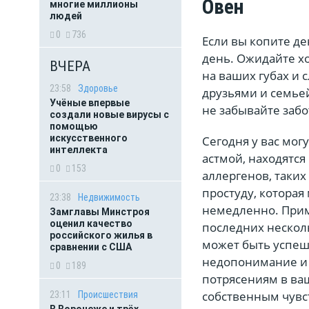
Овен
многие миллионы
людей
0
736
Если вы копите де
день. Ожидайте х
ВЧЕРА
на ваших губах и 
23:58
Здоровье
друзьями и семье
Учёные впервые
не забывайте забо
создали новые вирусы с
помощью
искусственного
Сегодня у вас мо
интеллекта
астмой, находятс
0
153
аллергенов, таких
простуду, которая
23:38
Недвижимость
немедленно. Прим
Замглавы Минстроя
оценил качество
последних нескол
российского жилья в
может быть успеш
сравнении с США
недопонимание и 
0
189
потрясениям в ва
собственным чувст
23:11
Происшествия