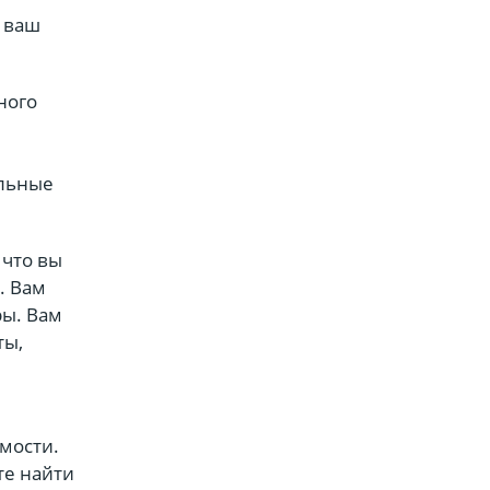
ь ваш
ного
ильные
 что вы
. Вам
ры. Вам
ты,
мости.
те найти