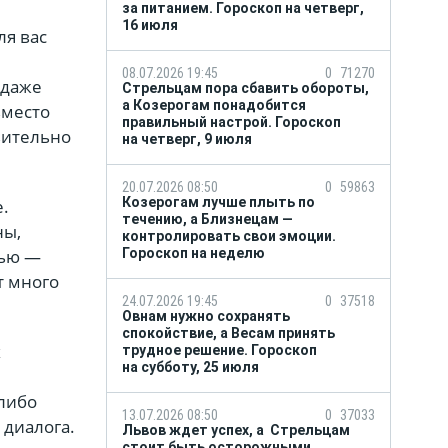
за питанием. Гороскоп на четверг,
16 июля
ля вас
08.07.2026 19:45
0
71270
 даже
Стрельцам пора сбавить обороты,
а Козерогам понадобится
вместо
правильный настрой. Гороскоп
твительно
на четверг, 9 июля
20.07.2026 08:50
0
59863
Козерогам лучше плыть по
е.
течению, а Близнецам —
ны,
контролировать свои эмоции.
тью —
Гороскоп на неделю
т много
24.07.2026 19:45
0
37518
Овнам нужно сохранять
спокойствие, а Весам принять
х
трудное решение. Гороскоп
на субботу, 25 июля
либо
13.07.2026 08:50
0
37033
 диалога.
Львов ждет успех, а Стрельцам
стоит быть осторожными.