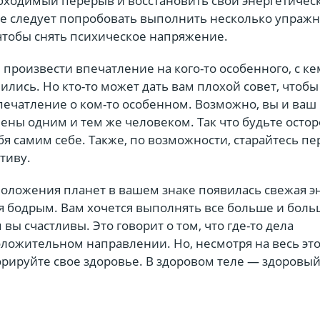
обходимый перерыв и восстановить свой энергетичес
же следует попробовать выполнить несколько упраж
чтобы снять психическое напряжение.
 произвести впечатление на кого-то особенного, с ке
лись. Но кто-то может дать вам плохой совет, чтобы
печатление о ком-то особенном. Возможно, вы и ваш
чены одним и тем же человеком. Так что будьте осто
бя самим себе. Также, по возможности, старайтесь п
тиву.
положения планет в вашем знаке появилась свежая э
бя бодрым. Вам хочется выполнять все больше и бол
 вы счастливы. Это говорит о том, что где-то дела
оложительном направлении. Но, несмотря на весь это
орируйте свое здоровье. В здоровом теле — здоровый