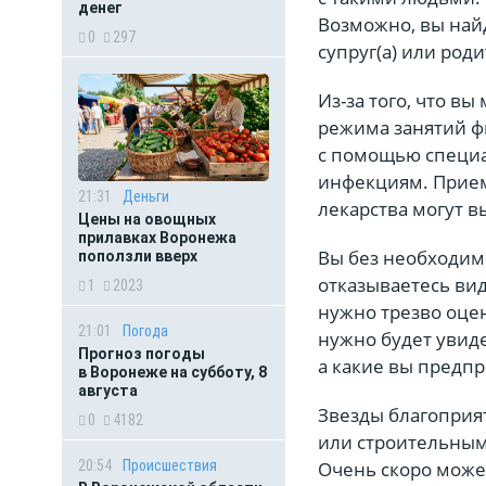
денег
Возможно, вы найд
0
297
супруг(а) или роди
Из-за того, что в
режима занятий ф
с помощью специа
инфекциям. Прием
21:31
Деньги
лекарства могут в
Цены на овощных
прилавках Воронежа
Вы без необходим
поползли вверх
отказываетесь вид
1
2023
нужно трезво оце
21:01
Погода
нужно будет увиде
Прогноз погоды
а какие вы предпр
в Воронеже на субботу, 8
августа
Звезды благоприя
0
4182
или строительным
20:54
Происшествия
Очень скоро може