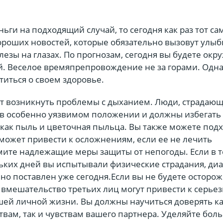
ньги на подходящий случай, то сегодня как раз тот с
ороших новостей, которые обязательно вызовут улыб
слезы на глазах. По прогнозам, сегодня вы будете ок
й. Веселое времяпрепровождение не за горами. Одн
титься о своем здоровье.
гут возникнуть проблемы с дыханием. Люди, страдаю
я в особенно уязвимом положении и должны избегат
 как пыль и цветочная пыльца. Вы также можете под
 может привести к осложнениям, если ее не лечить
ите надлежащие меры защиты от непогоды. Если в 
ьких дней вы испытывали физические страдания, диа
но поставлен уже сегодня.Если вы не будете осторож
вмешательство третьих лиц могут привести к серье
шей личной жизни. Вы должны научиться доверять к
вам, так и чувствам вашего партнера. Уделяйте бол