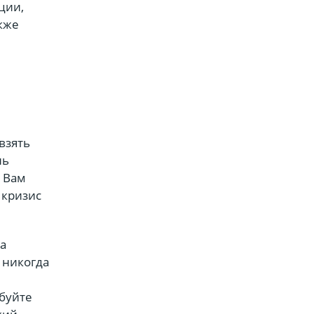
ции,
акже
взять
нь
. Вам
 кризис
а
 никогда
обуйте