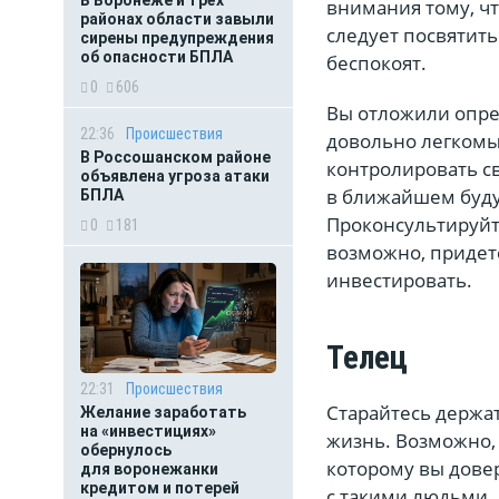
В Воронеже и трёх
внимания тому, что
районах области завыли
следует посвятить
сирены предупреждения
об опасности БПЛА
беспокоят.
0
606
Вы отложили опре
22:36
Происшествия
довольно легкомы
В Россошанском районе
контролировать св
объявлена угроза атаки
в ближайшем буду
БПЛА
Проконсультируйте
0
181
возможно, придет
инвестировать.
Телец
22:31
Происшествия
Старайтесь держат
Желание заработать
на «инвестициях»
жизнь. Возможно, 
обернулось
которому вы довер
для воронежанки
кредитом и потерей
с такими людьми.