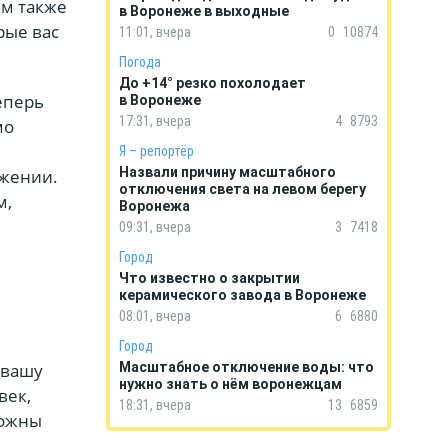
ам также
в Воронеже в выходные
рые вас
11:01, вчера
0
10874
Погода
До +14° резко похолодает
еперь
в Воронеже
17:31, вчера
4
8793
мо
Я – репортёр
Назвали причину масштабного
ожении.
отключения света на левом берегу
м,
Воронежа
09:31, вчера
3
7418
Город
Что известно о закрытии
керамического завода в Воронеже
08:01, вчера
6
6880
Город
 вашу
Масштабное отключение воды: что
нужно знать о нём воронежцам
век,
18:31, вчера
13
6859
рожны