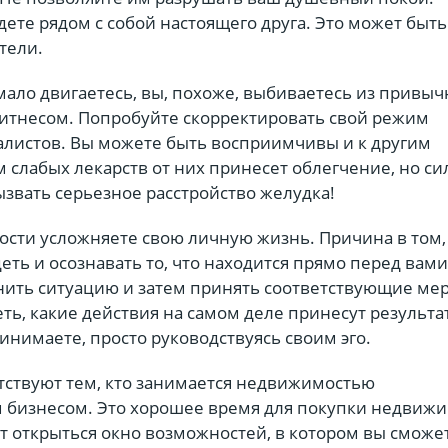
ете рядом с собой настоящего друга. Это может быт
тели.
ы мало двигаетесь, вы, похоже, выбиваетесь из привыч
итнесом. Попробуйте скорректировать свой режим
листов. Вы можете быть восприимчивы и к другим
 слабых лекарств от них принесет облегчение, но с
ызвать серьезное расстройство желудка!
ости усложняете свою личную жизнь. Причина в том,
еть и осознавать то, что находится прямо перед вами
нить ситуацию и затем принять соответствующие ме
ть, какие действия на самом деле принесут результа
инимаете, просто руководствуясь своим эго.
тствуют тем, кто занимается недвижимостью
 бизнесом. Это хорошее время для покупки недвижи
т открыться окно возможностей, в котором вы сможе