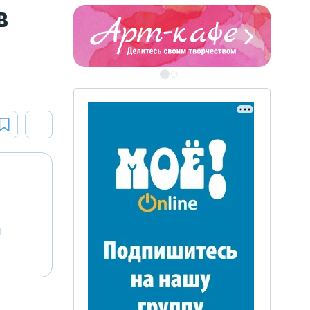
в
ЭТО БЫЛО В АФГАН
Книга памяти воронежских
воинов-интернационалистов
ЭТО БЫЛО В АФГАНЕ
й
Книга памяти воронежских
воинов-интернационалистов