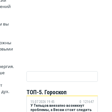
кий
нений
м вы
рожны
ервыми
нергия.
ьше
т
 дух.
ТОП-5. Гороскоп
15.07.2026 19:45
0
121647
У Тельцов внезапно возникнут
проблемы, а Весам стоит следить