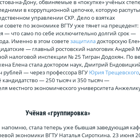
стова-на-Дону, обвиняемые в «покупке» учёных степ
следними в коррупционной цепочке, которую распут
едственном управлении СКР. Дело о взятках
 совете по экономике ВГТУ уже тянет на прецедент: 
я — что само по себе исключительно долгий срок —
ода. Именно в этом совете
защитила
докторскую Еле
дидатские — главный ростовский налоговик Андрей 
ной налоговой инспекции № 25 Тигран Додохян. По в
жена Елена стала доктором наук, Дмитрий Ендовицки
ч рублей — через профессора ВГУ
Юрия Трещевского
ё кандидатство — 250 тысяч и 350 тысяч —
еля местного экономического университета Анжелик
Учёная «группировка»
, напомню, стала теперь уже бывшая заведующая ка
левой экономики ВГТУ Наталья Сироткина. 23 июня 2