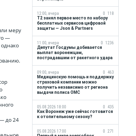
12:00, вчера
0
118
Т2 занял первое место по набору
бесплатных сервисов цифровой
защиты — Json & Partners
няли меру
го —
11:00, вчера
0
1236
 однако
Депутат Госдумы добивается
выплат воронежцам,
пострадавшим от ракетного удара
бованию.
09:00, вчера
0
463
Медицинскую помощь и поддержку
сор
страховой компании можно
получить независимо от региона
о
выдачи полиса ОМС
ько
нного
05.08.2026 18:00
0
435
Как Воронеж уже сейчас готовится
к отопительному сезону?
— до 24
05.08.2026 17:00
0
271
тельное
Первый в мире энергоблок