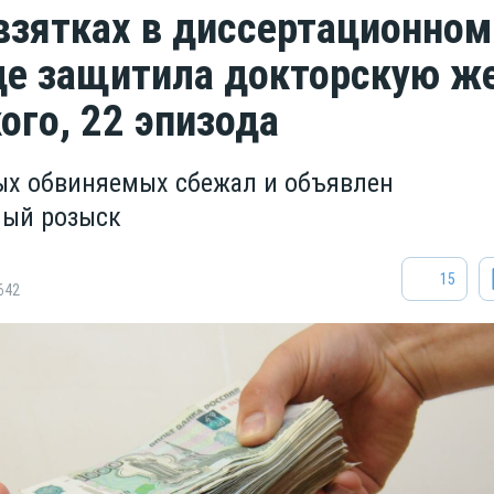
 взятках в диссертационном
где защитила докторскую ж
ого, 22 эпизода
ых обвиняемых сбежал и объявлен
ный розыск
15
642