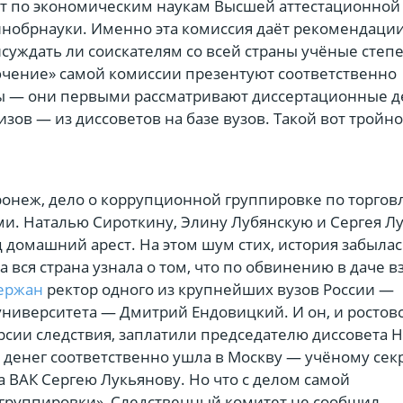
ет по экономическим наукам Высшей аттестационной
инобрнауки. Именно эта комиссия даёт рекомендаци
суждать ли соискателям со всей страны учёные степе
ючение» самой комиссии презентуют соответственно
ы — они первыми рассматривают диссертационные д
зов — из диссоветов на базе вузов. Такой вот тройн
оронеж, дело о коррупционной группировке по торгов
и. Наталью Сироткину, Элину Лубянскую и Сергея Л
 домашний арест. На этом шум стих, история забылас
а вся страна узнала о том, что по обвинению в даче в
ержан
ректор одного из крупнейших вузов России —
университета — Дмитрий Ендовицкий. И он, и ростов
рсии следствия, заплатили председателю диссовета 
ь денег соответственно ушла в Москву — учёному се
а ВАК Сергею Лукьянову. Но что с делом самой
группировки», Следственный комитет не сообщил.