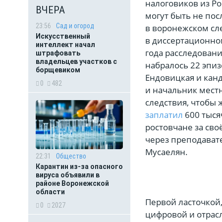
налоговиков из Ро
ВЧЕРА
могут быть не по
23:56
Сад и огород
в воронежском сл
Искусственный
в диссертационном
интеллект начал
года расследовани
штрафовать
владельцев участков с
набралось 22 эпиз
борщевиком
Ендовицкая и кан
0
482
и начальник мест
следствия, чтобы 
заплатил
600 тыся
ростовчане за сво
через преподават
Мусаелян.
22:31
Общество
Карантин из-за опасного
вируса объявили в
районе Воронежской
области
Первой ласточкой
0
2027
цифровой и отрас