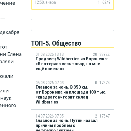
учение
12:50, вчера
1
6249
 —
 декабря
ТОП-5. Общество
тот
ни Елена
01.08.2026 13:13
20
38922
Продавец Wildberries из Воронежа:
являли
«Я потеряла весь товар, но мне
ещё повезло»
ержали
05.08.2026 07:03
0
17574
Главное за ночь. В 350 км.
вили
от Воронежа на площади 100 тыс.
наук,
«квадратов» горит склад
Wildberries
енного
14.07.2026 07:05
2
17547
Главное за ночь. Путин назвал
причины проблем с
нефтепродуктами