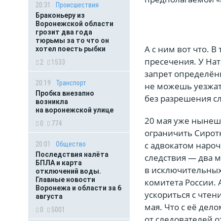
20:31
Происшествия
Браконьеру из
Воронежской области
грозит два года
тюрьмы за то что он
А с ним вот что. 
хотел поесть рыбки
пресечения. У Нат
2
1533
запрет определённ
20:19
Транспорт
не можешь уезжат
Пробка внезапно
без разрешения сл
возникла
на воронежской улице
20 мая уже нынешн
0
774
ограничить Сиротк
с адвокатом наро
20:01
Общество
Последствия налёта
следствия — два м
БПЛА и карта
в исключительных 
отключений воды.
Главные новости
комитета России. 
Воронежа и области за 6
ускориться с чтен
августа
мая. Что с её дел
0
5001
от следователей о