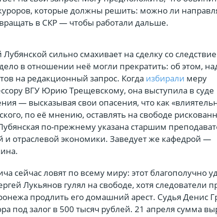
куроров, которые должны решить: можно ли направл
звращать в СКР — чтобы работали дальше.
 Лубянской сильно смахивает на сделку со следствие
ело в отношении неё могли прекратить: об этом, на
етов на редакционный запрос. Когда
избирали
меру
ссору ВГУ Юрию Трещевскому, она выступила в суде
ния — высказывая свои опасения, что как «влиятель
кого, по её мнению, оставлять на свободе рискованн
 Лубянская по-прежнему указана старшим преподава
 и отраслевой экономики. Заведует же кафедрой —
кина.
ча сейчас ловят по всему миру: этот благополучно уд
ергей Лукьянов гулял на свободе, хотя следователи 
ронежа продлить его домашний арест. Судья Денис 
ра под залог в 500 тысяч рублей. 21 апреля сумма вы