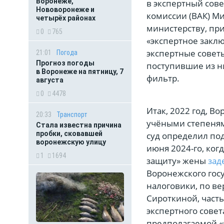
Воронеже,
в экспертный сов
Нововоронеже и
комиссии (ВАК) М
четырёх районах
министерству, при
0
765
«экспертное закл
экспертные совет
21:01
Погода
Прогноз погоды
поступившие из ни
в Воронеже на пятницу, 7
фильтр.
августа
0
4478
Итак, 2022 год, В
20:33
Транспорт
учёными степеням
Стала известна причина
пробки, сковавшей
суд определил под
воронежскую улицу
июня 2024-го, когд
1
1694
защиту» жены
зад
Воронежского гос
налоговики, по ве
Сироткиной, част
экспертного совет
предполагаемой «