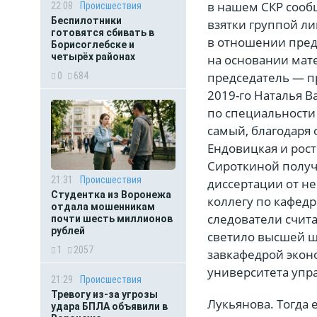
в нашем СКР сооб
22:08
Происшествия
Беспилотники
взятки группой л
готовятся сбивать в
в отношении пред
Борисоглебске и
четырёх районах
на основании мат
председатель — пр
0
684
2019-го Наталья В
по специальности
самый, благодаря
Ендовицкая и рос
Сироткиной получ
21:31
Происшествия
диссертации от не
Студентка из Воронежа
коллегу по кафедр
отдала мошенникам
следователи счита
почти шесть миллионов
рублей
светило высшей ш
1
2057
завкафедрой экон
университета упр
21:29
Происшествия
Тревогу из-за угрозы
Лукьянова. Тогда 
удара БПЛА объявили в