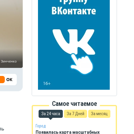
р Зинченко
ОК
Самое читаемое
За 24 часа
За 7 Дней
За месяц
Город
ль
Появилась карта масштабных