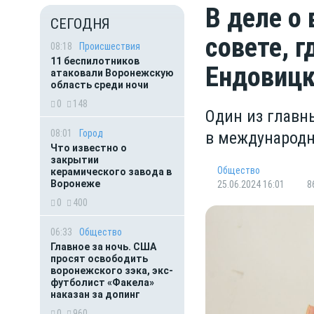
В деле о
СЕГОДНЯ
совете, 
08:18
Происшествия
11 беспилотников
Ендовицк
атаковали Воронежскую
область среди ночи
0
148
Один из главн
08:01
Город
в международ
Что известно о
закрытии
Общество
керамического завода в
Воронеже
25.06.2024 16:01
8
0
400
06:33
Общество
Главное за ночь. CША
просят освободить
воронежского зэка, экс-
футболист «Факела»
наказан за допинг
0
960