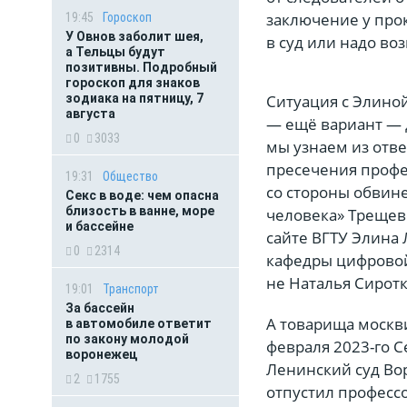
заключение у про
19:45
Гороскоп
У Овнов заболит шея,
в суд или надо во
а Тельцы будут
позитивны. Подробный
гороскоп для знаков
Ситуация с Элиной
зодиака на пятницу, 7
августа
— ещё вариант — д
0
3033
мы узнаем из отв
пресечения профе
19:31
Общество
со стороны обвине
Секс в воде: чем опасна
близость в ванне, море
человека» Трещевс
и бассейне
сайте ВГТУ Элина
0
2314
кафедры цифровой
не Наталья Сирот
19:01
Транспорт
За бассейн
А товарища москви
в автомобиле ответит
по закону молодой
февраля 2023-го С
воронежец
Ленинский суд Во
2
1755
отпустил профессо