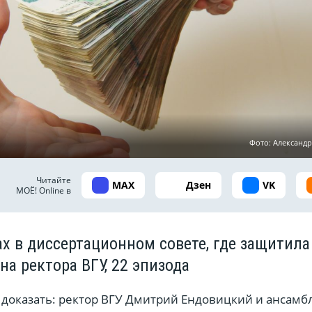
Фото: Александ
Читайте
MAX
Дзен
VK
МОЁ! Online в
ах в диссертационном совете, где защитила
а ректора ВГУ, 22 эпизода
 доказать: ректор ВГУ Дмитрий Ендовицкий и ансамб