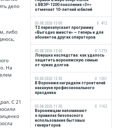
с ВВЭР-1200 поколения «3+»
ять дело
отмечает 10-летний юбилей
05.08.2026 15:00
0
412
Т2 перезапускает программу
м, либо
«Выгодно вместе» — теперь и для
абонентов других операторов
деюсь,
05.08.2026 13:00
0
1773
Ловушка наследства: как удалось
ного
защитить воронежскую семью
от чужих долгов
о. На
телем
05.08.2026 12:30
0
1261
В Воронеже наградили строителей
накануне профессионального
праздника
рал. С 21
05.08.2026 11:30
0
1162
просили
Воронежцам напоминают
Гриценко
о правилах безопасного
использования бытовых
росла
генераторов