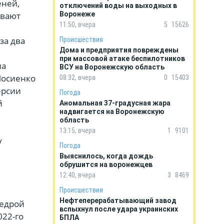
еней,
отключений воды на выходных в
ывают
Воронеже
11:50, вчера
5
15626
за два
Происшествия
Дома и предприятия повреждены
при массовой атаке беспилотников
на
ВСУ на Воронежскую область
Мосиенко
08:32, вчера
0
15403
ерсии
Погода
й
Аномальная 37-градусная жара
надвигается на Воронежскую
,
область
13:15, вчера
1
9101
у
Погода
Выяснилось, когда дождь
обрушится на воронежцев
12:40, вчера
3
8469
Происшествия
Нефтеперерабатывающий завод
федрой
вспыхнул после удара украинских
022-го
БПЛА