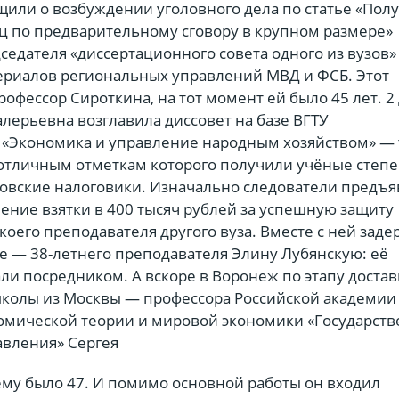
щили о возбуждении уголовного дела по статье «Пол
иц по предварительному сговору в крупном размере»
седателя «диссертационного совета одного из вузов»
ериалов региональных управлений МВД и ФСБ. Этот
офессор Сироткина, на тот момент ей было 45 лет. 2
алерьевна возглавила диссовет на базе ВГТУ
 «Экономика и управление народным хозяйством» — 
 отличным отметкам которого получили учёные степе
товские налоговики. Изначально следователи предъ
ение взятки в 400 тысяч рублей за успешную защиту
коего преподавателя другого вуза. Вместе с ней зад
е — 38-летнего преподавателя Элину Лубянскую: её
ли посредником. А вскоре в Воронеж по этапу доста
колы из Москвы — профессора Российской академии 
омической теории и мировой экономики «Государств
авления» Сергея
ему было 47. И помимо основной работы он входил