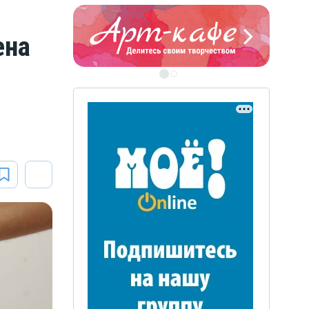
ЭТО БЫЛО В АФГАН
ена
Книга памяти воронежских
воинов-интернационалистов
ЭТО БЫЛО В АФГАНЕ
Книга памяти воронежских
воинов-интернационалистов