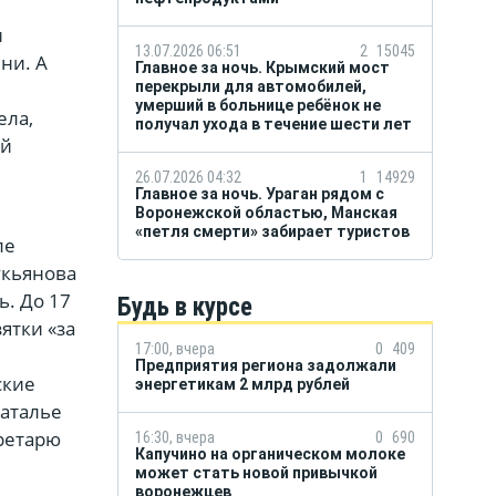
и
13.07.2026 06:51
2
15045
ни. А
Главное за ночь. Крымский мост
перекрыли для автомобилей,
умерший в больнице ребёнок не
ела,
получал ухода в течение шести лет
ой
26.07.2026 04:32
1
14929
Главное за ночь. Ураган рядом с
Воронежской областью, Манская
«петля смерти» забирает туристов
ле
укьянова
ь. До 17
Будь в курсе
зятки «за
17:00, вчера
0
409
Предприятия региона задолжали
ские
энергетикам 2 млрд рублей
Наталье
кретарю
16:30, вчера
0
690
Капучино на органическом молоке
может стать новой привычкой
воронежцев