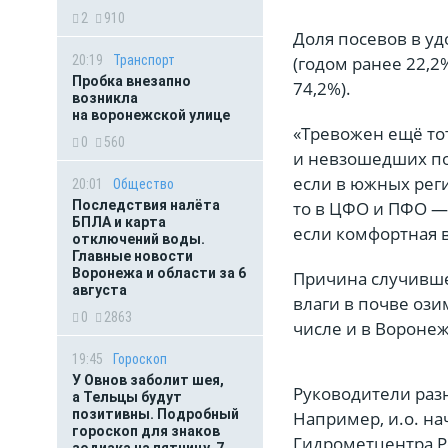
2
910
Доля посевов в у
(годом ранее 22,2
20:19
Транспорт
Пробка внезапно
74,2%).
возникла
на воронежской улице
«Тревожен ещё тот
0
560
и невзошедших по
если в южных рег
20:01
Общество
то в ЦФО и ПФО —
Последствия налёта
БПЛА и карта
если комфортная 
отключений воды.
Главные новости
Воронежа и области за 6
Причина случившег
августа
влаги в почве оз
0
2863
числе и в Воронеж
19:45
Гороскоп
У Овнов заболит шея,
Руководители разн
а Тельцы будут
позитивны. Подробный
Например, и.о. н
гороскоп для знаков
Гидрометцентра Ро