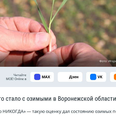
Фото: Игор
Читайте
MAX
Дзен
VK
МОЁ! Online в
то стало с озимыми в Воронежской област
ло НИКОГДА» — такую оценку дал состоянию озимых 