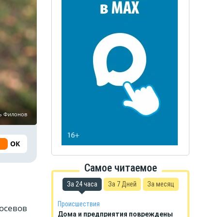
ь Филонов
ОК
Самое читаемое
и
За 24 часа
За 7 Дней
За месяц
Происшествия
посевов
Дома и предприятия повреждены