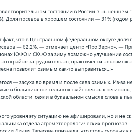
довлетворительном состоянии в России в нынешнем 
%). Доля посевов в хорошем состоянии — 31% (годом 
 факт, что в Центральном федеральном округе доля 
севов — 62,2%, — отмечает центр «Про Зерно». — Пр
ионах ЮФО и СКФО за зиму возможно улучшение сос
 это крайне затруднительно, практически невозможн
весна позволит озимым как-то выправиться…»
ося — засуха во время и после сева озимых. Из-за н
имые в большинстве сельскохозяйственных регионов, 
ской области, сеяли в буквальном смысле слова в пы
ого уровня эту ситуацию не афишировали, но и не с
ачальника отдела агрометеорологических прогнозов
ссии Лидия Тарасова признала, что столь суровых к