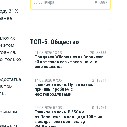
07:06, вчера
0
6887
году 31%
ранее
плохих
ТОП-5. Общество
и этом
тояния,
01.08.2026 13:13
20
38888
Продавец Wildberries из Воронежа:
о, только
«Я потеряла весь товар, но мне
ещё повезло»
едостатка
14.07.2026 07:05
2
17544
Главное за ночь. Путин назвал
в том
причины проблем с
ль.
нефтепродуктами
05.08.2026 07:03
0
17469
крывали.
Главное за ночь. В 350 км.
от Воронежа на площади 100 тыс.
«квадратов» горит склад
 озимым
Wildberries