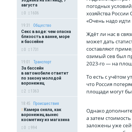
зодиака на пятницу, 7
погодных условий 
августа
хозяйства России 
0
1606
«Очень надо идти 
19:31
Общество
Секс в воде: чем опасна
Ждёт ли нас в свя
близость в ванне, море
может дать стати
и бассейне
составляют пример
0
1731
озимый сев был п
19:01
Транспорт
2023-го — на площ
За бассейн
в автомобиле ответит
То есть с учётом 
по закону молодой
что Россия потеря
воронежец
площади могут бы
2
1363
18:45
Происшествия
Однако дополните
Камера сняла, как
воронежец вынес
а затем стоимость
косметику из магазина
заложены уже сей
0
994