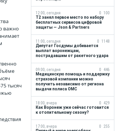
ику
12:00, сегодня
0
100
Т2 занял первое место по набору
ства
бесплатных сервисов цифровой
защиты — Json & Partners
то важно
занимает
11:00, сегодня
0
1148
м
Депутат Госдумы добивается
выплат воронежцам,
пострадавшим от ракетного удара
ственно
09:00, сегодня
0
446
объёме
Медицинскую помощь и поддержку
ысяч
страховой компании можно
получить независимо от региона
675 тысяч
выдачи полиса ОМС
рожью
18:00, вчера
0
429
Как Воронеж уже сейчас готовится
к отопительному сезону?
ледствия
17:00, вчера
0
255
Первый в мире энергоблок