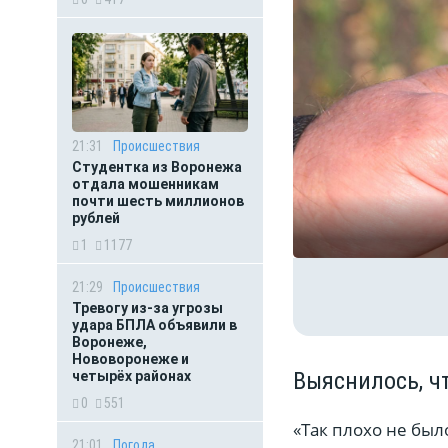
21:31
Происшествия
Студентка из Воронежа
отдала мошенникам
почти шесть миллионов
рублей
1
1177
21:29
Происшествия
Тревогу из-за угрозы
удара БПЛА объявили в
Воронеже,
Нововоронеже и
Выяснилось, ч
четырёх районах
0
551
«Так плохо не бы
21:01
Погода