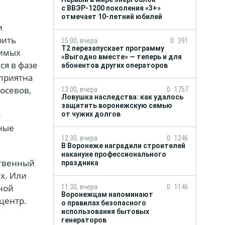
с ВВЭР-1200 поколения «3+»
отмечает 10-летний юбилей
и
рить
15:00, вчера
0
391
Т2 перезапускает программу
зимых
«Выгодно вместе» — теперь и для
ся в фазе
абонентов других операторов
оприятна
осевов,
13:00, вчера
0
1757
Ловушка наследства: как удалось
защитить воронежскую семью
о
от чужих долгов
нные
12:30, вчера
0
1246
В Воронеже наградили строителей
накануне профессионального
ственный
праздника
х. Или
ной
11:30, вчера
0
1146
Воронежцам напоминают
тцентр.
о правилах безопасного
использования бытовых
генераторов