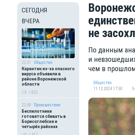
Воронежс
СЕГОДНЯ
единстве
ВЧЕРА
не засох
По данным ана
и невзошедших
22:31
Общество
чем в прошлом
Карантин из-за опасного
вируса объявили в
районе Воронежской
Общество
области
11.12.2024 17:50
5
0
822
22:08
Происшествия
Беспилотники
готовятся сбивать в
Борисоглебске и
четырёх районах
0
417