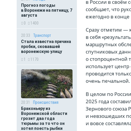
в России в своём
Прогноз погоды
сообщает, что ру
в Воронеже на пятницу, 7
августа
ежегодно в конце
0
1400
Сразу отметим — 
20:33
Транспорт
в себя «результа
Стала известна причина
маршрутных обслед
пробки, сковавшей
спутниковых данны
воронежскую улицу
о стопроцентной 
1
1170
использует центр 
проводится только
очень печальной.
В целом по Росси
2025 года состави
20:31
Происшествия
Зернового союза 
Браконьеру из
Воронежской области
и невзошедших по
грозит два года
и вовсе составлял
тюрьмы за то что он
хотел поесть рыбки