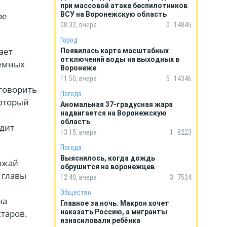
при массовой атаке беспилотников
ое
ВСУ на Воронежскую область
08:32, вчера
0
14845
Город
ает
Появилась карта масштабных
отключений воды на выходных в
земных
Воронеже
11:50, вчера
5
14346
 говорить
Погода
который
Аномальная 37-градусная жара
надвигается на Воронежскую
область
ядит
13:15, вчера
1
8223
Погода
Выяснилось, когда дождь
ожай
обрушится на воронежцев
м главы
12:40, вчера
3
7534
Общество
на
Главное за ночь. Макрон хочет
таров.
наказать Россию, а мигранты
изнасиловали ребёнка