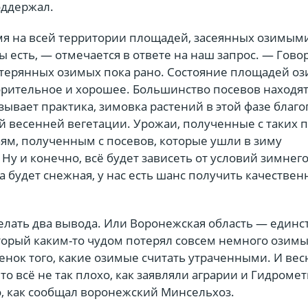
оддержал.
мя на всей территории площадей, засеянных озимым
ы есть, — отмечается в ответе на наш запрос. — Гово
отерянных озимых пока рано. Состояние площадей о
орительное и хорошее. Большинство посевов находят
зывает практика, зимовка растений в этой фазе благ
 весенней вегетации. Урожаи, полученные с таких п
ям, полученным с посевов, которые ушли в зиму
Ну и конечно, всё будет зависеть от условий зимнег
а будет снежная, у нас есть шанс получить качестве
делать два вывода. Или Воронежская область — един
торый каким-то чудом потерял совсем немного озимы
енок того, какие озимые считать утраченными. И вес
что всё не так плохо, как заявляли аграрии и Гидроме
о, как сообщал воронежский Минсельхоз.