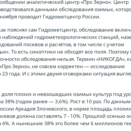
 сообщении аналитический центр «Про Зерно». Центр
ководствовался данными обследования озимых, котор
 ноября проводит Гидрометцентр России.
как пояснял сам Гидрометцентр, обследование включ
ты наблюдений гидрометеорологических станций, на
ований посевов и расчётов, в том числе с учетом
х». То есть синоптики не обходят все поля. Поэтому
точности обследования нельзя. Термин «НИКОГДА», 
«Про Зерно», не совсем корректен — исследование
 23 года. И с этими двумя оговорками ситуация выгл
и доля плохих и невзошедших озимых культур под ур
ла 38% (годом ранее — 3,6%). Рост в 10 раз. По данны
России Аркадия Злочевского, в норме площадь плохих
севов должна составлять 7 - 10%. Прошлой осенью о
а 4%. А нынешние 38% это более чем 6 миллионов гек