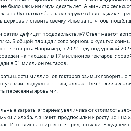
не было как минимум десять лет. А министр сельско
Оксана Лут на октябрьском форуме в Геленджике при
в церковь и ставить свечку Илье за то, чтобы пошёл 
зи с этим дефицит продовольствия? Ответ на этот воп
стика. В общей площади сева зерновых культур озимы
но четверть. Например, в 2022 году под урожай 2023
роведён на площади в 17 миллионов гектаров, ярово
ади в 51 миллион гектаров.
утраты шести миллионов гектаров озимых говорить о 
ет урожай следующего года, нельзя. Тем более весной
ть пересеяны яровыми.
льные затраты аграриев увеличивают стоимость зер
 муки и хлеба. А значит, предпосылки к росту цен на 
час. И это лишь природные предпосылки. В худшем с