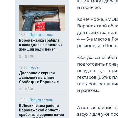
к ним могут добав
и горючее.
Конечно же, «МОЁ!
Воронежской облас
для всей страны,
18:31
Происшествия
4 — 5-е место в Р
Воронежанка грабила
регионе, и в Пово
и нападала на пожилых
женщин ради денег
«Засуха «способст
1
1401
подготовить почв
18:15
Город
не удалось, — при
Досрочно открыли
гектаров (95% к п
движение по улице
Свободы в Воронеже
гектаров, оставш
0
540
и рапсом».
18:01
Происшествия
В Лискинском районе
А вот заявления 
Воронежской области
засухи для уже п
сработали сирены из-за