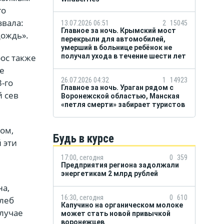
го
звала:
13.07.2026 06:51
2
15045
Главное за ночь. Крымский мост
дождь».
перекрыли для автомобилей,
умерший в больнице ребёнок не
рос также
получал ухода в течение шести лет
е
26.07.2026 04:32
1
14923
-го
Главное за ночь. Ураган рядом с
й сев
Воронежской областью, Манская
«петля смерти» забирает туристов
том,
Будь в курсе
 эти
17:00, сегодня
0
359
Предприятия региона задолжали
энергетикам 2 млрд рублей
на,
16:30, сегодня
0
610
хлеб
Капучино на органическом молоке
лучае
может стать новой привычкой
воронежцев