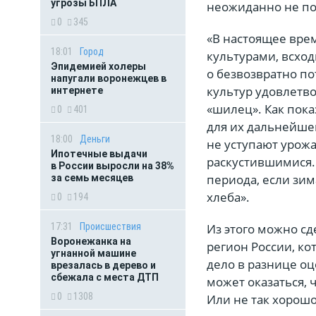
угрозы БПЛА
неожиданно не п
0
345
«В настоящее вре
18:01
Город
культурами, всход
Эпидемией холеры
о безвозвратно п
напугали воронежцев в
культур удовлетв
интернете
«шилец». Как пока
0
401
для их дальнейшей
18:00
Деньги
не уступают урожа
Ипотечные выдачи
раскустившимися. 
в России выросли на 38%
периода, если зим
за семь месяцев
хлеба».
0
194
Из этого можно с
17:31
Происшествия
Воронежанка на
регион России, ко
угнанной машине
дело в разнице оц
врезалась в дерево и
сбежала с места ДТП
может оказаться, 
0
1308
Или не так хорош