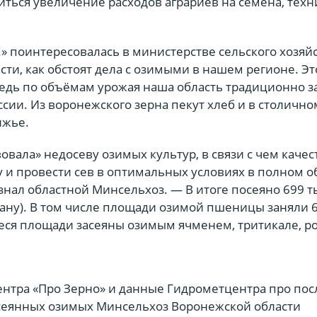
иться увеличение расходов аграриев на семена, техн
» поинтересовалась в министерстве сельского хозяй
ти, как обстоят дела с озимыми в нашем регионе. Э
 ведь по объёмам урожая наша область традиционно 
оссии. Из воронежского зерна пекут хлеб и в столично
лжье.
вовала» недосеву озимых культур, в связи с чем каче
у и провести сев в оптимальных условиях в полном 
знал областной Минсельхоз. — В итоге посеяно 699 т
лану). В том числе площади озимой пшеницы заняли 
иеся площади засеяны озимым ячменем, тритикале, 
центра «Про Зерно» и данные Гидрометцентра про пос
осеянных озимых Минсельхоз Воронежской области