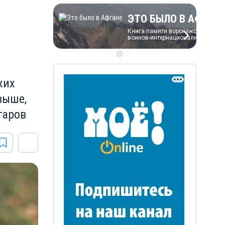
ЭТО БЫЛО В АФГАН
Книга памяти воронежских
хих
воинов-интернационалистов
выше,
таров