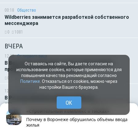
00:18
Общество
Wildberries занимается разработкой собственного
мессенджера
0
1081
ВЧЕРА
12:30
От первого лица
В Воронеже наградили строителей накануне
Оставаясь на сайте, Вы даете согласие на
профессионального праздника
использование cookies, которые применяются для
повышения качества рекомендаций согласно
0
1212
Политике
. Отказаться от cookies, можно через
настройки Вашего браузера.
12:12
Общество
В России изменили правила оборота
OK
автомобильного топлива до июля 2027 года
«Строительный комплекс в тисках»
0
30
Почему в Воронеже обрушились объёмы ввода
жилья
12:05
Происшествия
Труп 7-летнего мальчика достали из воронежской
Рубрики
Написать
Живая лента
Чат
МОЁ! Плюс