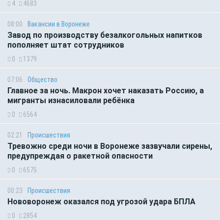
4
4683
08:00
Вакансии в Воронеже
Завод по производству безалкогольных напитков
пополняет штат сотрудников
0
1379
07:06
Общество
Главное за ночь. Макрон хочет наказать Россию, а
мигранты изнасиловали ребёнка
0
6564
02:21
Происшествия
Тревожно среди ночи в Воронеже зазвучали сирены,
предупреждая о ракетной опасности
0
6575
00:23
Происшествия
Нововоронеж оказался под угрозой удара БПЛА
0
2854