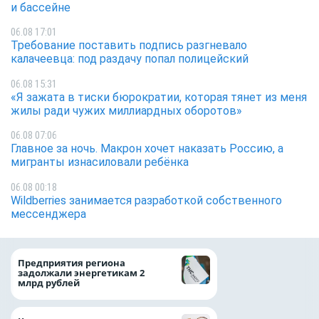
и бассейне
06.08 17:01
Требование поставить подпись разгневало
калачеевца: под раздачу попал полицейский
06.08 15:31
«Я зажата в тиски бюрократии, которая тянет из меня
жилы ради чужих миллиардных оборотов»
06.08 07:06
Главное за ночь. Макрон хочет наказать Россию, а
мигранты изнасиловали ребёнка
06.08 00:18
Wildberries занимается разработкой собственного
мессенджера
Медицинскую по
Предприятия региона
и поддержку стр
задолжали энергетикам 2
компании можно 
млрд рублей
независимо от ре
выдачи полиса