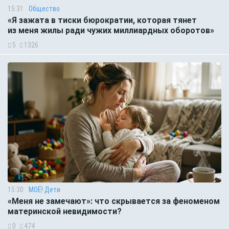
15:31
Общество
«Я зажата в тиски бюрократии, которая тянет
из меня жилы ради чужих миллиардных оборотов»
5
1326
15:30
МОЁ! Дети
«Меня не замечают»: что скрывается за феноменом
материнской невидимости?
0
474