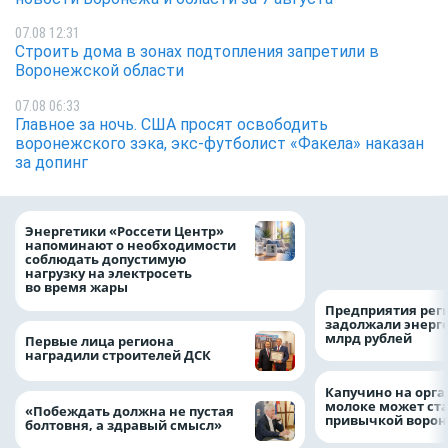
07.08 12:31
Строить дома в зонах подтопления запретили в
Воронежской области
07.08 06:33
Главное за ночь. CША просят освободить
воронежского зэка, экс-футболист «Факела» наказан
за допинг
Как воронежцам 
Энергетики «Россети Центр»
оформить ДТП и н
напоминают о необходимости
пробку?
соблюдать допустимую
нагрузку на электросеть
во время жары
Предприятия рег
задолжали энерг
млрд рублей
Первые лица региона
наградили строителей ДСК
Капучино на орг
молоке может ста
«Побеждать должна не пустая
привычкой воро
болтовня, а здравый смысл»