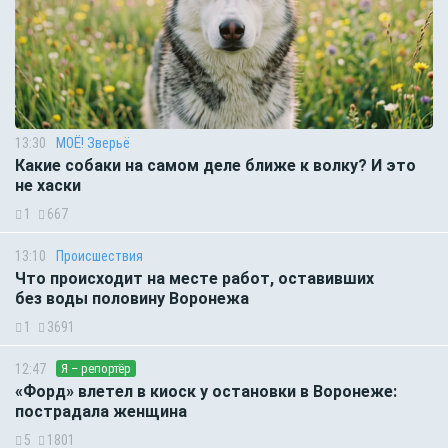
13:30
МОЁ! Зверьё
Какие собаки на самом деле ближе к волку? И это
не хаски
1
667
13:10
Происшествия
Что происходит на месте работ, оставивших
без воды половину Воронежа
1
3691
12:47
Я – репортёр
«Форд» влетел в киоск у остановки в Воронеже:
пострадала женщина
5
1801