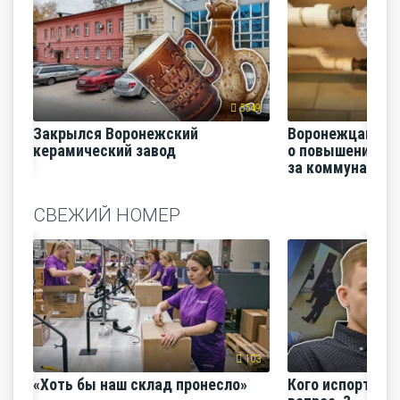
5549
Закрылся Воронежский
Воронежцам на
керамический завод
о повышении п
за коммунальные
СВЕЖИЙ НОМЕР
103
«Хоть бы наш склад пронесло»
Кого испортил 