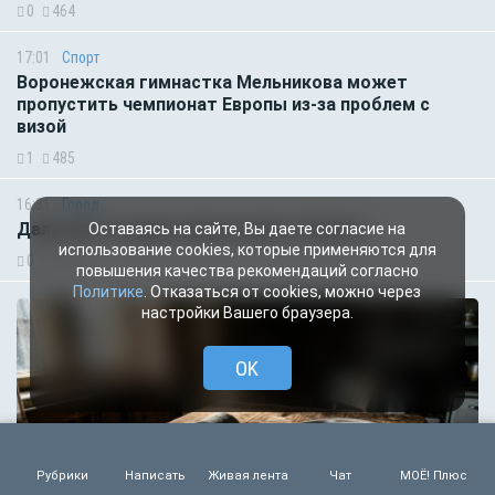
0
464
17:01
Спорт
Воронежская гимнастка Мельникова может
пропустить чемпионат Европы из-за проблем с
визой
1
485
16:31
Город
Дали свет на двух улицах левого берега
Оставаясь на сайте, Вы даете согласие на
использование cookies, которые применяются для
0
1692
повышения качества рекомендаций согласно
Политике
. Отказаться от cookies, можно через
настройки Вашего браузера.
OK
Рубрики
Написать
Живая лента
Чат
МОЁ! Плюс