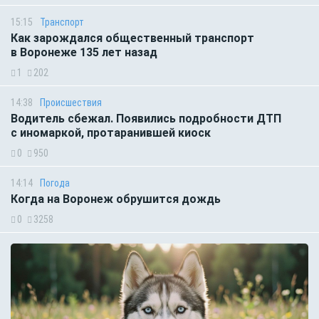
15:15
Транспорт
Как зарождался общественный транспорт
в Воронеже 135 лет назад
1
202
14:38
Происшествия
Водитель сбежал. Появились подробности ДТП
с иномаркой, протаранившей киоск
0
950
14:14
Погода
Когда на Воронеж обрушится дождь
0
3258