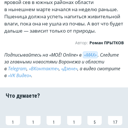
яровой сев в южных районах области
в нынешнем марте начался на неделю раньше.
Пшеница должна успеть напиться живительной
влаги, пока она не ушла из почвы. А вот что будет
дальше — зависит только от природы.
Автор:
Роман ПРЫТКОВ
Подписывайтесь на «МОЁ! Online» в
«МАХ»
. Cледите
за главными новостями Воронежа и области
в
Telegram
,
«ВКонтакте»
,
«Дзене»
, а видео смотрите
в
«VK Видео»
.
1
1
1
1
5
17