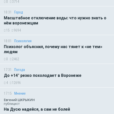
0
3714
18:31
Город
Масштабное отключение воды: что нужно знать о
нём воронежцам
15
9694
18:01
Психология
Психолог объяснил, почему нас тянет к «не тем»
людям
0
2462
17:31
Погода
До +14° резко похолодает в Воронеже
4
12696
17:15
Мнение
Евгений ШКРЫКИН
публицист
На Дусю надейся, а сам не болей