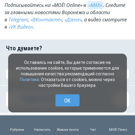
Подписывайтесь на «МОЁ! Online» в
«МАХ»
. Cледите
за главными новостями Воронежа и области
в
Telegram
,
«ВКонтакте»
,
«Дзене»
, а видео смотрите
в
«VK Видео»
.
Оставаясь на сайте, Вы даете согласие на
использование cookies, которые применяются для
повышения качества рекомендаций согласно
7
3
1
1
1
Политике
. Отказаться от cookies, можно через
настройки Вашего браузера.
КОММЕНТИРОВАТЬ
OK
Рубрики
Написать
Живая лента
Чат
МОЁ! Плюс
ЧИТАЙТЕ ТАКЖЕ