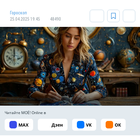
Гороскоп
25.04.2025 19:45
48490
Фото: Нейросеть "Шедеврум"
Читайте МОЁ! Online в
MAX
Дзен
VK
ОК