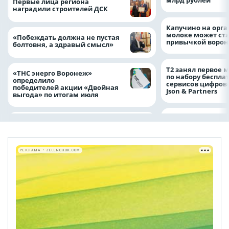
млрд рублей
Первые лица региона
наградили строителей ДСК
Капучино на орг
молоке может ста
«Побеждать должна не пустая
привычкой воро
болтовня, а здравый смысл»
Т2 занял первое 
«ТНС энерго Воронеж»
по набору беспла
определило
сервисов цифров
победителей акции «Двойная
Json & Partners
выгода» по итогам июля
РЕКЛАМА • ZELENCHUK.COM