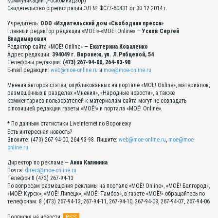
коммуникаций (Роскомнадзор)
Свидетельство о регистрации ЭЛ № ФС77-60431 от 30.12.2014 г.
Учредитель:
ООО «Издательский дом «Свободная пресса»
Главный редактор редакции «МОЁ!»-«МОЁ! Online» —
Усков Сергей
Владимирович
Редактор сайта «МОЁ! Online» —
Екатерина Коваленко
Адрес редакции:
394049 г. Воронеж, ул. Л.Рябцевой, 54
Телефоны редакции:
(473) 267-94-00, 264-93-98
E-mail редакции:
web@moe-online.ru
и
moe@moe-online.ru
Мнения авторов статей, опубликованных на портале «МОЁ! Online», материалов,
размещённых в разделах «Мнения», «Народные новости», а также
комментариев пользователей к материалам сайта могут не совпадать
с позицией редакции газеты «МОЁ!» и портала «МОЁ! Online».
* По данным статистики Liveinternet по Воронежу
Есть интересная новость?
Звоните: (473) 267-94-00, 264-93-98. Пишите:
web@moe-online.ru
,
moe@moe-
online.ru
Директор по рекламе —
Анна Калинина
Почта:
direct@moe-online.ru
Телефон 8 (473) 267-94-13
По вопросам размещения рекламы на портале «МОЁ! Online», «МОЁ! Белгород»,
«МОЁ! Курск», «МОЁ! Липецк», «МОЁ! Тамбов», в газете «МОЁ!» обращайтесь по
телефонам: 8 (473) 267-94-13, 267-94-11, 267-94-10, 267-94-08, 267-94-07, 267-94-06
RSS
Подписка на новости: