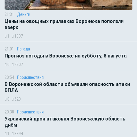
21:31
Деньги
Цены на овощных прилавках Воронежа поползли
вверх
1
1307
21:01
Погода
Прогноз погоды в Воронеже на субботу, 8 августа
0
2907
20:54
Происшествия
В Воронежской области объявили опасность атаки
БПЛА
0
520
20:38
Происшествия
Украинский дрон атаковал Воронежскую область
днём
1
3894