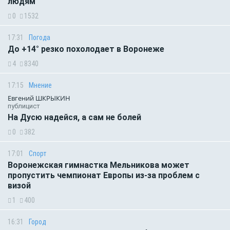
людям
0
1532
17:31
Погода
До +14° резко похолодает в Воронеже
4
8340
17:15
Мнение
Евгений ШКРЫКИН
публицист
На Дусю надейся, а сам не болей
0
382
17:01
Спорт
Воронежская гимнастка Мельникова может
пропустить чемпионат Европы из-за проблем с
визой
1
400
16:31
Город