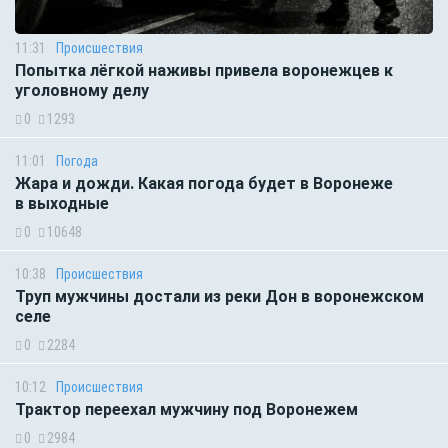
11:31
Происшествия
Попытка лёгкой наживы привела воронежцев к
уголовному делу
0
1293
11:01
Погода
Жара и дожди. Какая погода будет в Воронеже
в выходные
0
10648
10:38
Происшествия
Труп мужчины достали из реки Дон в воронежском
селе
0
2284
10:12
Происшествия
Трактор переехал мужчину под Воронежем
0
2984