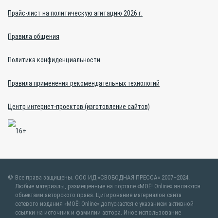
Прайс-лист на политическую агитацию 2026 г.
Правила общения
Политика конфиденциальности
Правила применения рекомендательных технологий
Центр интернет-проектов (изготовление сайтов)
Все права защищены. ООО ИД «СВОБОДНАЯ ПРЕССА» 2007–2024.
Любые материалы, размещенные на портале «МОЁ! Online» являются
объектами авторского права. Цитирование материалов сайта
сетевого издания «МОЁ! Online» допускается с указанием активной
ссылки на источник и фамилии автора. Иное использование