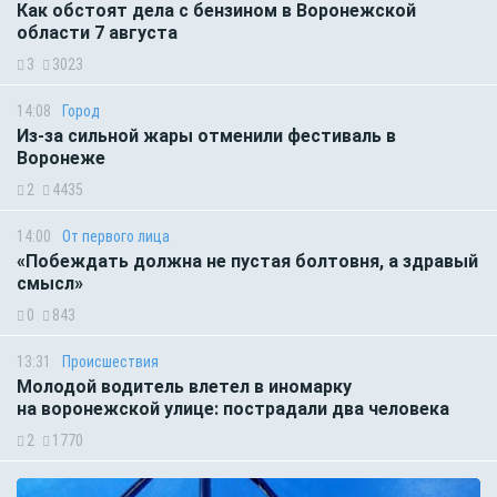
Как обстоят дела с бензином в Воронежской
области 7 августа
3
3023
14:08
Город
Из-за сильной жары отменили фестиваль в
Воронеже
2
4435
14:00
От первого лица
«Побеждать должна не пустая болтовня, а здравый
смысл»
0
843
13:31
Происшествия
Молодой водитель влетел в иномарку
на воронежской улице: пострадали два человека
2
1770