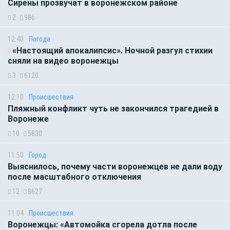
Сирены прозвучат в воронежском районе
2
986
12:40
Погода
«Настоящий апокалипсис». Ночной разгул стихии
сняли на видео воронежцы
3
6120
12:10
Происшествия
Пляжный конфликт чуть не закончился трагедией в
Воронеже
10
5830
11:50
Город
Выяснилось, почему части воронежцев не дали воду
после масштабного отключения
12
8627
11:04
Происшествия
Воронежцы: «Автомойка сгорела дотла после