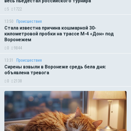
весь пьедестал российского турнира
5
1722
13:50
Происшествия
Стала известна причина кошмарной 30-
километровой пробки на трассе М-4 «Дон» под
Воронежем
0
9844
13:31
Происшествия
Сирены взвыли в Воронеже средь бела дня:
объявлена тревога
0
2138