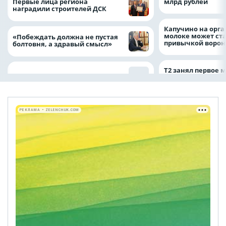
Первые лица региона
млрд рублей
наградили строителей ДСК
Капучино на орг
молоке может ста
«Побеждать должна не пустая
привычкой воро
болтовня, а здравый смысл»
Т2 занял первое 
РЕКЛАМА • ZELENCHUK.COM