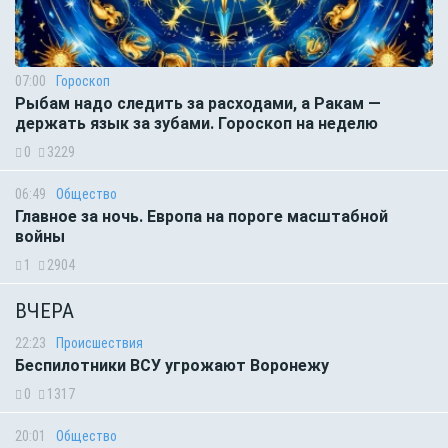
07:00
Гороскоп
Рыбам надо следить за расходами, а Ракам —
держать язык за зубами. Гороскоп на неделю
0
3229
06:49
Общество
Главное за ночь. Европа на пороге масштабной
войны
1
2904
ВЧЕРА
22:23
Происшествия
Беспилотники ВСУ угрожают Воронежу
0
1317
20:01
Общество