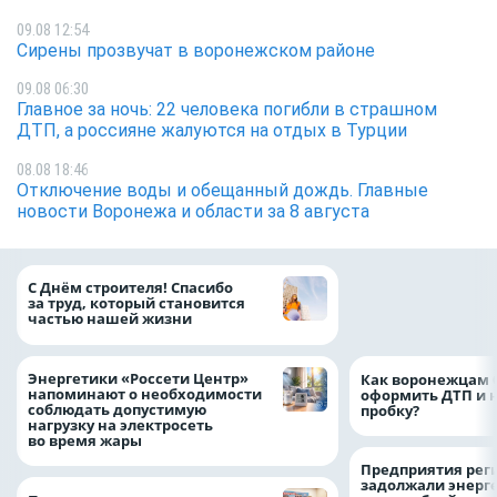
09.08 12:54
Сирены прозвучат в воронежском районе
09.08 06:30
Главное за ночь: 22 человека погибли в страшном
ДТП, а россияне жалуются на отдых в Турции
08.08 18:46
Отключение воды и обещанный дождь. Главные
новости Воронежа и области за 8 августа
«ТНС энерго Вор
С Днём строителя! Спасибо
определило
за труд, который становится
победителей акц
частью нашей жизни
выгода» по итог
Энергетики «Россети Центр»
Как воронежцам 
напоминают о необходимости
оформить ДТП и н
соблюдать допустимую
пробку?
нагрузку на электросеть
во время жары
Предприятия рег
задолжали энерг