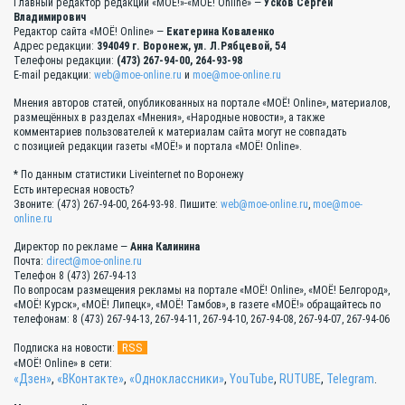
Главный редактор редакции «МОЁ!»-«МОЁ! Online» —
Усков Сергей
Владимирович
Редактор сайта «МОЁ! Online» —
Екатерина Коваленко
Адрес редакции:
394049 г. Воронеж, ул. Л.Рябцевой, 54
Телефоны редакции:
(473) 267-94-00, 264-93-98
E-mail редакции:
web@moe-online.ru
и
moe@moe-online.ru
Мнения авторов статей, опубликованных на портале «МОЁ! Online», материалов,
размещённых в разделах «Мнения», «Народные новости», а также
комментариев пользователей к материалам сайта могут не совпадать
с позицией редакции газеты «МОЁ!» и портала «МОЁ! Online».
* По данным статистики Liveinternet по Воронежу
Есть интересная новость?
Звоните: (473) 267-94-00, 264-93-98. Пишите:
web@moe-online.ru
,
moe@moe-
online.ru
Директор по рекламе —
Анна Калинина
Почта:
direct@moe-online.ru
Телефон 8 (473) 267-94-13
По вопросам размещения рекламы на портале «МОЁ! Online», «МОЁ! Белгород»,
«МОЁ! Курск», «МОЁ! Липецк», «МОЁ! Тамбов», в газете «МОЁ!» обращайтесь по
телефонам: 8 (473) 267-94-13, 267-94-11, 267-94-10, 267-94-08, 267-94-07, 267-94-06
RSS
Подписка на новости:
«МОЁ! Online» в сети:
«Дзен»
,
«ВКонтакте»
,
«Одноклассники»
,
YouTube
,
RUTUBE
,
Telegram
.