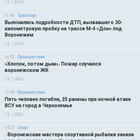
1
6314
16:40
Транспорт
Выяснились подробности ДТП, вызвавшего 30-
километровую пробку на трассе М-4 «Дон» под
Воронежем
0
2244
16:05
Происшествия
«Хлопок, потом дым». Пожар случился
воронежском ЖК
0
4565
15:40
Происшествия
Пять человек погибли, 25 ранены при ночной атаке
ВСУ на город в Черноземье
0
3826
14:22
Спорт
Воронежские мастера спортивной рыбалки заняли