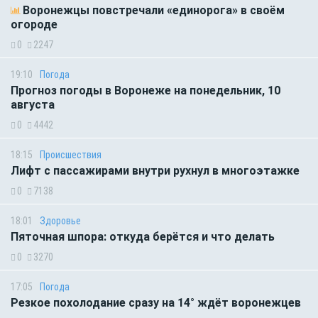
Воронежцы повстречали «единорога» в своём
огороде
0
2247
19:10
Погода
Прогноз погоды в Воронеже на понедельник, 10
августа
0
4442
18:15
Происшествия
Лифт с пассажирами внутри рухнул в многоэтажке
0
7138
18:01
Здоровье
Пяточная шпора: откуда берётся и что делать
0
3270
17:05
Погода
Резкое похолодание сразу на 14° ждёт воронежцев