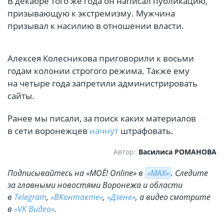
В декабре того же года он написал публикацию,
призывающую к экстремизму. Мужчина
призывал к насилию в отношении власти.
Алексея Колесникова приговорили к восьми
годам колонии строгого режима. Также ему
на четыре года запретили администрировать
сайты.
Ранее мы писали, за поиск каких материалов
в сети воронежцев
начнут
штрафовать.
Автор:
Василиса РОМАНОВА
Подписывайтесь на «МОЁ! Online» в
«МАХ»
. Cледите
за главными новостями Воронежа и области
в
Telegram
,
«ВКонтакте»
,
«Дзене»
, а видео смотрите
в
«VK Видео»
.