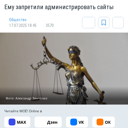
Ему запретили администрировать сайты
Общество
17.07.2025 18:45
3570
Фото: Александр Зинченко
Читайте МОЁ! Online в
MAX
Дзен
VK
ОК