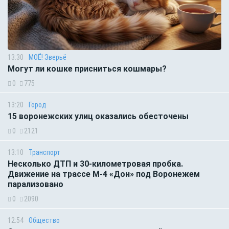
13:30
МОЁ! Зверьё
Могут ли кошке присниться кошмары?
0
775
13:20
Город
15 воронежских улиц оказались обесточены
0
2121
13:10
Транспорт
Несколько ДТП и 30-километровая пробка.
Движение на трассе М-4 «Дон» под Воронежем
парализовано
0
2090
12:54
Общество