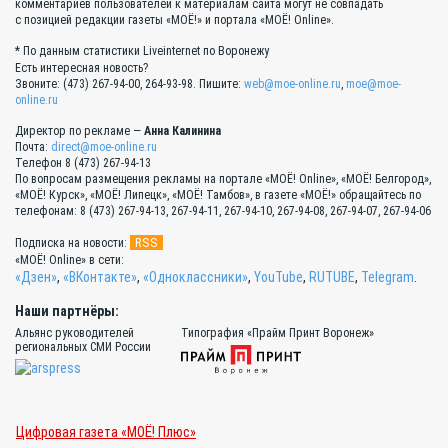
комментариев пользователей к материалам сайта могут не совпадать
с позицией редакции газеты «МОЁ!» и портала «МОЁ! Online».
* По данным статистики Liveinternet по Воронежу
Есть интересная новость?
Звоните: (473) 267-94-00, 264-93-98. Пишите:
web@moe-online.ru
,
moe@moe-
online.ru
Директор по рекламе —
Анна Калинина
Почта:
direct@moe-online.ru
Телефон 8 (473) 267-94-13
По вопросам размещения рекламы на портале «МОЁ! Online», «МОЁ! Белгород»,
«МОЁ! Курск», «МОЁ! Липецк», «МОЁ! Тамбов», в газете «МОЁ!» обращайтесь по
телефонам: 8 (473) 267-94-13, 267-94-11, 267-94-10, 267-94-08, 267-94-07, 267-94-06
RSS
Подписка на новости:
«МОЁ! Online» в сети:
«Дзен»
,
«ВКонтакте»
,
«Одноклассники»
,
YouTube
,
RUTUBE
,
Telegram
.
Наши партнёры:
Альянс руководителей
Типография «Прайм Принт Воронеж»
региональных СМИ России
Цифровая газета «МОЁ! Плюс»