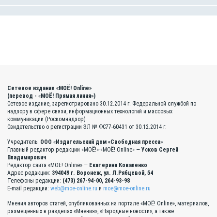
Сетевое издание «МОЁ! Online»
(перевод - «МОЁ! Прямая линия»)
Сетевое издание, зарегистрировано 30.12.2014 г. Федеральной службой по
надзору в сфере связи, информационных технологий и массовых
коммуникаций (Роскомнадзор)
Свидетельство о регистрации ЭЛ № ФС77-60431 от 30.12.2014 г.
Учредитель:
ООО «Издательский дом «Свободная пресса»
Главный редактор редакции «МОЁ!»-«МОЁ! Online» —
Усков Сергей
Владимирович
Редактор сайта «МОЁ! Online» —
Екатерина Коваленко
Адрес редакции:
394049 г. Воронеж, ул. Л.Рябцевой, 54
Телефоны редакции:
(473) 267-94-00, 264-93-98
E-mail редакции:
web@moe-online.ru
и
moe@moe-online.ru
Мнения авторов статей, опубликованных на портале «МОЁ! Online», материалов,
размещённых в разделах «Мнения», «Народные новости», а также