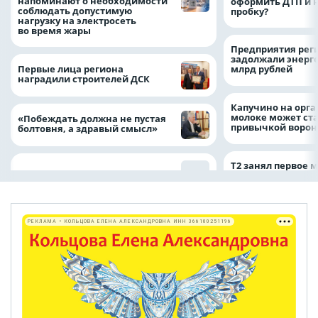
напоминают о необходимости
оформить ДТП и н
соблюдать допустимую
пробку?
нагрузку на электросеть
во время жары
Предприятия рег
задолжали энерг
Первые лица региона
млрд рублей
наградили строителей ДСК
Капучино на орг
молоке может ста
«Побеждать должна не пустая
привычкой воро
болтовня, а здравый смысл»
Т2 занял первое 
РЕКЛАМА • КОЛЬЦОВА ЕЛЕНА АЛЕКСАНДРОВНА ИНН 366100251196