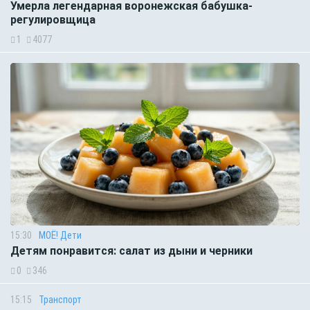
Умерла легендарная воронежская бабушка-
регулировщица
1
4077
15:30
МОЁ! Дети
Детям понравится: салат из дыни и черники
0
346
15:15
Транспорт