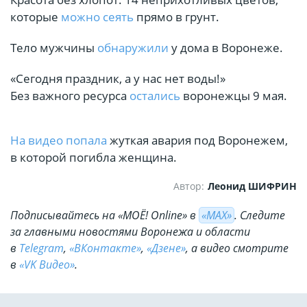
которые
можно сеять
прямо в грунт.
Тело мужчины
обнаружили
у дома в Воронеже.
«Сегодня праздник, а у нас нет воды!»
Без важного ресурса
остались
воронежцы 9 мая.
На видео попала
жуткая авария под Воронежем,
в которой погибла женщина.
Автор:
Леонид ШИФРИН
Подписывайтесь на «МОЁ! Online» в
«МАХ»
. Cледите
за главными новостями Воронежа и области
в
Telegram
,
«ВКонтакте»
,
«Дзене»
, а видео смотрите
в
«VK Видео»
.