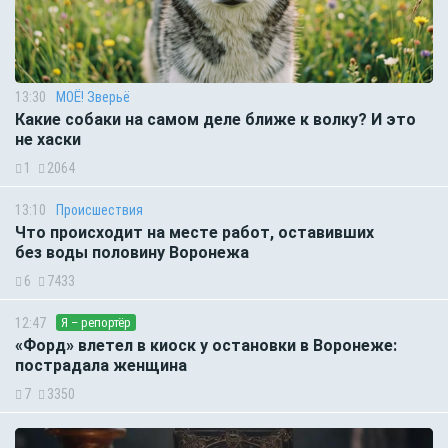
13:30
МОЁ! Зверьё
Какие собаки на самом деле ближе к волку? И это
не хаски
1
2064
13:10
Происшествия
Что происходит на месте работ, оставивших
без воды половину Воронежа
6
7433
12:47
Я – репортёр
«Форд» влетел в киоск у остановки в Воронеже:
пострадала женщина
7
3350