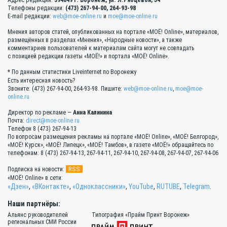
Адрес редакции:
394049 г. Воронеж, ул. Л.Рябцевой, 54
Телефоны редакции:
(473) 267-94-00, 264-93-98
E-mail редакции:
web@moe-online.ru
и
moe@moe-online.ru
Мнения авторов статей, опубликованных на портале «МОЁ! Online», материалов,
размещённых в разделах «Мнения», «Народные новости», а также
комментариев пользователей к материалам сайта могут не совпадать
с позицией редакции газеты «МОЁ!» и портала «МОЁ! Online».
* По данным статистики Liveinternet по Воронежу
Есть интересная новость?
Звоните: (473) 267-94-00, 264-93-98. Пишите:
web@moe-online.ru
,
moe@moe-
online.ru
Директор по рекламе —
Анна Калинина
Почта:
direct@moe-online.ru
Телефон 8 (473) 267-94-13
По вопросам размещения рекламы на портале «МОЁ! Online», «МОЁ! Белгород»,
«МОЁ! Курск», «МОЁ! Липецк», «МОЁ! Тамбов», в газете «МОЁ!» обращайтесь по
телефонам: 8 (473) 267-94-13, 267-94-11, 267-94-10, 267-94-08, 267-94-07, 267-94-06
RSS
Подписка на новости:
«МОЁ! Online» в сети:
«Дзен»
,
«ВКонтакте»
,
«Одноклассники»
,
YouTube
,
RUTUBE
,
Telegram
.
Наши партнёры:
Альянс руководителей
Типография «Прайм Принт Воронеж»
региональных СМИ России