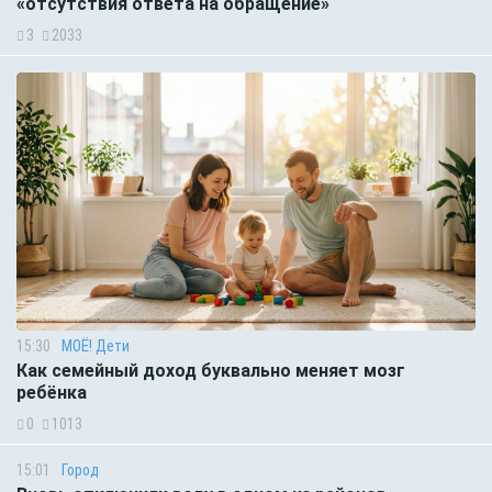
«отсутствия ответа на обращение»
3
2033
15:30
МОЁ! Дети
Как семейный доход буквально меняет мозг
ребёнка
0
1013
15:01
Город