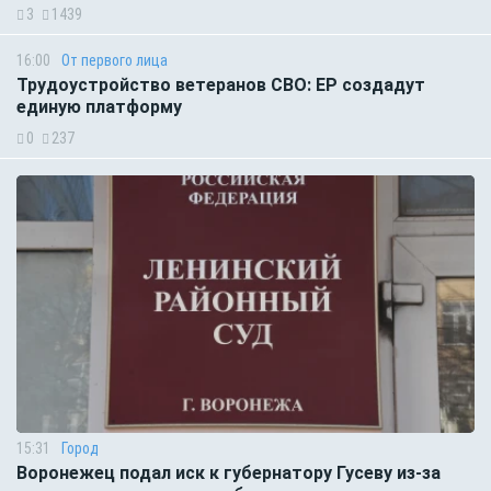
3
1439
16:00
От первого лица
Трудоустройство ветеранов СВО: ЕР создадут
единую платформу
0
237
15:31
Город
Воронежец подал иск к губернатору Гусеву из-за