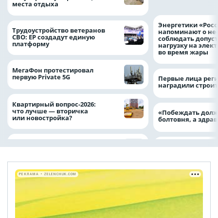
места отдыха
Энергетики «Росс
Трудоустройство ветеранов
напоминают о не
СВО: ЕР создадут единую
соблюдать допус
платформу
нагрузку на элек
во время жары
МегаФон протестировал
первую Private 5G
Первые лица рег
наградили строи
Квартирный вопрос-2026:
что лучше — вторичка
«Побеждать долж
или новостройка?
болтовня, а здр
РЕКЛАМА • ZELENCHUK.COM