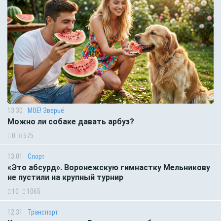
13:30
МОЁ! Зверьё
Можно ли собаке давать арбуз?
0
575
13:01
Спорт
«Это абсурд». Воронежскую гимнастку Мельникову
не пустили на крупный турнир
10
1065
12:31
Транспорт