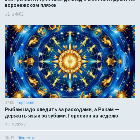
воронежском пляже
2
4602
07:00
Гороскоп
Рыбам надо следить за расходами, а Ракам —
держать язык за зубами. Гороскоп на неделю
0
20287
06:49
Общество