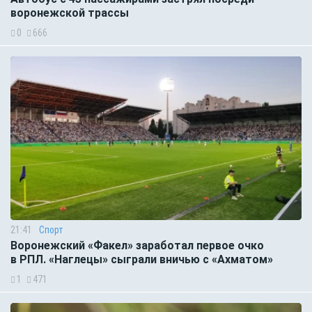
воронежской трассы
0
666
21:41
Спорт
Воронежский «Факел» заработал первое очко
в РПЛ. «Наглецы» сыграли вничью с «Ахматом»
1
471