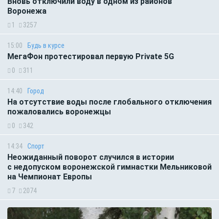
Вновь отключили воду в одном из районов
Воронежа
1
3257
15:00
Будь в курсе
МегаФон протестировал первую Private 5G
0
311
14:40
Город
На отсутствие воды после глобального отключения
пожаловались воронежцы
0
342
14:34
Спорт
Неожиданный поворот случился в истории
с недопуском воронежской гимнастки Мельниковой
на Чемпионат Европы
7
2074