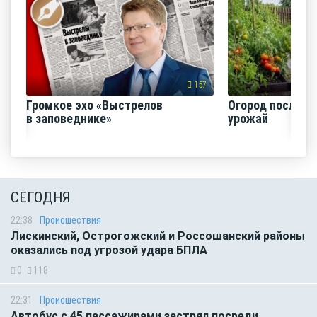
157
Громкое эхо «Выстрелов
Огород после ли
в заповеднике»
урожай
СЕГОДНЯ
22:38
Происшествия
Лискинский, Острогожский и Россошанский районы
оказались под угрозой удара БПЛА
0
118
22:31
Происшествия
Автобус с 45 пассажирами застрял посреди